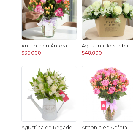
Antonia en Ánfora - florero con 9 rosas lila e hypericum
A
$36.000
$40.000
Agustina en Regadera -Arreglo 10 rosas blanco y astromelias
Antonia en Ánfora - florero