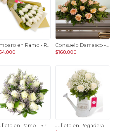
Amparo en Ramo - Ramo extendido 18 rosas ecuatorianas blanco
Consuelo Damasco - cubre urna 40 rosas ecuatorianas damasco
54.000
$160.000
Julieta en Ramo- 15 rosas ecuatorianas blanco y limonium
Julieta en Regadera - Arreglo 10 rosas blanco y gypo