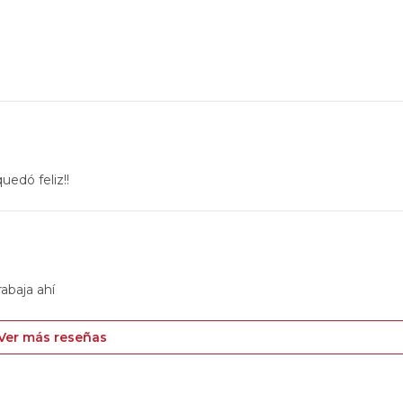
uedó feliz!!
rabaja ahí
Ver más reseñas