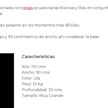
cionada con
rosas
ecuatorianas blancas y lilas, en conjun
a.
do pésame en los momentos más difíciles.
 y 90 centímetros de ancho, sin considerar la base.
Caracteristicas
Alto
:
110 cms
Ancho
:
90 cms
Color
:
Lila
Peso
:
10 kg
Profundidad
:
30 cms
Tamaño
:
Muy Grande