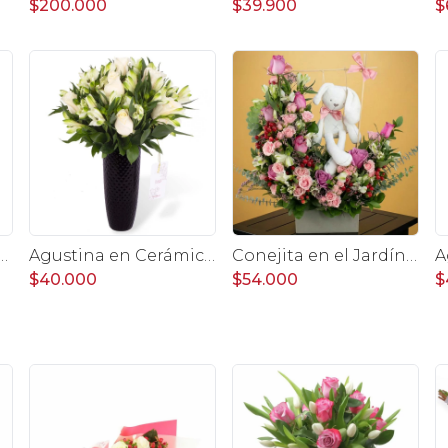
$200.000
$39.900
$
Columna - Rosas lilas y astromelias
Agustina en Cerámica - Arreglo 10 rosas blanco y astromelias
Conejita en el Jardín - Arreglo floral tonos rosa y conejita
$40.000
$54.000
$