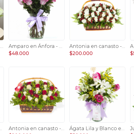
gustina flower bag - Arreglo 10 rosas blanco y astromelias
Amparo en Ánfora - Florero 12 rosas ecuatorianas lila
Antonia en canasto - 50 rosas ecuatoriana blanco e hypericum
$48.000
$200.000
$
 con 18 rosas lila e hypericum
Antonia en canasto - 50 rosas rojo y blanco e hypericum
Ágata Lila y Blanco en florero - rosas y astromelias