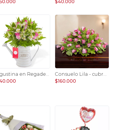
60.000
$40.000
Agustina en Regadera -Arreglo 10 rosas lila y astromelias
Consuelo Lila - cubre urna 40 rosas ecuatorianas lila
40.000
$160.000