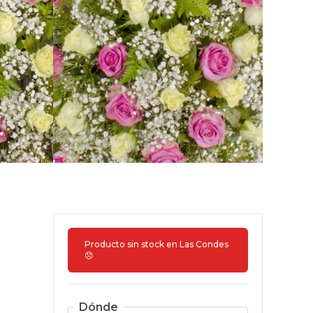
Producto sin stock en
Las Condes
😞
Dónde