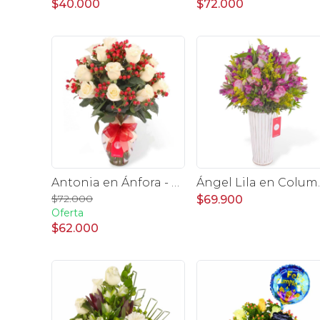
$40.000
$72.000
Antonia en Ánfora - florero con 18 rosas blanco e hypericum
Ángel Lila en 
$72.000
$69.900
Oferta
$62.000