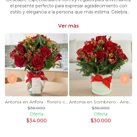
el presente perfecto para expresar agradecimiento con
estilo y elegancia a la persona que más estima. Celebra
momentos especiales con nuestra selección única y
significativa.
Ver más
y Blanco en florero - rosas y astromelias
Antonia en Ánfora - florero con 9 rosas rojo e hypericum
Antonia en Sombrero - Arreglo 9 rosas rojo e hypericum
$36.000
$36.000
Oferta
Oferta
$34.000
$30.000