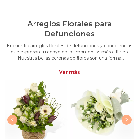
Arreglos Florales para
Defunciones
Encuentra arreglos florales de defunciones y condolencias
que expresan tu apoyo en los momentos más difíciles.
Nuestras bellas coronas de flores son una forma
conmovedora de acompañar y brindar consuelo en esos
momentos de pérdida.
Ver más