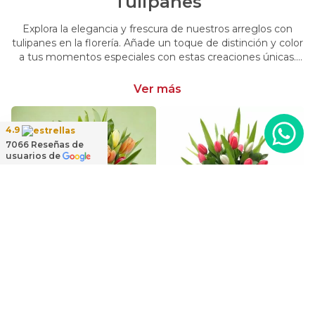
Tulipanes
Explora la elegancia y frescura de nuestros arreglos con
tulipanes en la florería. Añade un toque de distinción y color
a tus momentos especiales con estas creaciones únicas.
Encarga arreglos florales con tulipanes y dale un toque
distintivo y vibrante a tus emociones.
Ver más
4.9
7066
Reseñas de
usuarios de
 Florero con rosas rosado y tulipanes blanco
Tulipanes Multicolor en Ánfora - Florero con 20 tulipanes multicolores
Regadera Tulipanes Blanco/Fucsia - Arreglo floral en regadera con mix de tulipanes blanco y fucsia
$49.900
$54.900