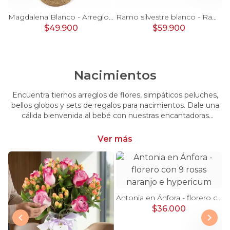
Pésame Rosado - Arreglo floral de condolencias
Magdalena Blanco - Arreglo floral con rosas, gerbera y astromelias blancas
Ramo silvestre blanco - Ramo de flores circular con rosas blancas, claveles blancos, astromelias e hypericum verde
$49.900
$59.900
Nacimientos
Encuentra tiernos arreglos de flores, simpáticos peluches,
bellos globos y sets de regalos para nacimientos. Dale una
cálida bienvenida al bebé con nuestras encantadoras
opciones, perfectas para celebrar este momento tan
especial.
Ver más
Antonia en Ánfora - florero con 9 rosas naranjo e hypericum
$36.000