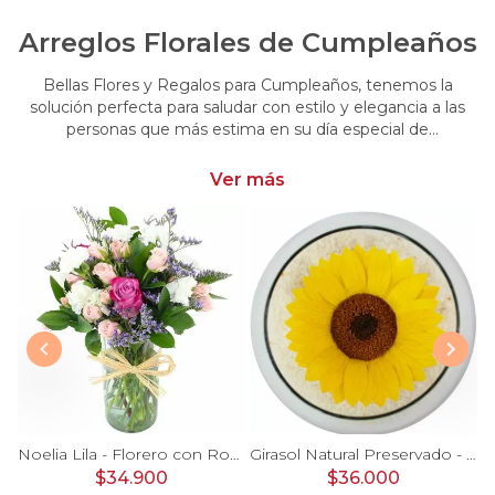
Arreglos Florales de Cumpleaños
Bellas Flores y Regalos para Cumpleaños, tenemos la
solución perfecta para saludar con estilo y elegancia a las
personas que más estima en su día especial de
cumpleaños. Encuentra las más hermosas flores y regalos
para cumpleaños
Ver más
Ágata Naranjo y Blanco en florero - rosas, astromelias
Noelia Lila - Florero con Rosas, mini rosas, mini claveles y limonium
Girasol Natural Preservado - girasol preservado en pecera vidrio con piedrecitas
$34.900
$36.000