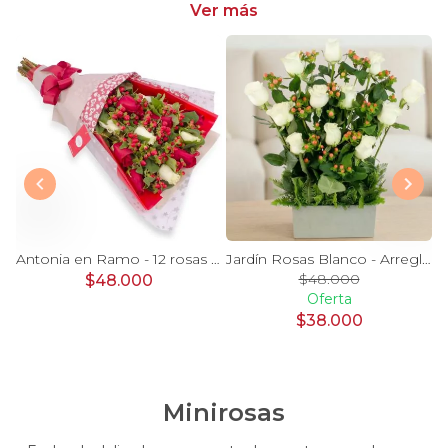
y dale un toque distintivo y vibrante a tus emociones.
Ver más
Magdalena Blanco - Arreglo floral con rosas, gerbera y astromelias blancas
Antonia en Ramo - 12 rosas mix blanco y rojo con hypericum
Jardín Rosas Blanco - Arreglo 12 rosas blanco e hypericum
$48.000
$48.000
Oferta
$38.000
Minirosas