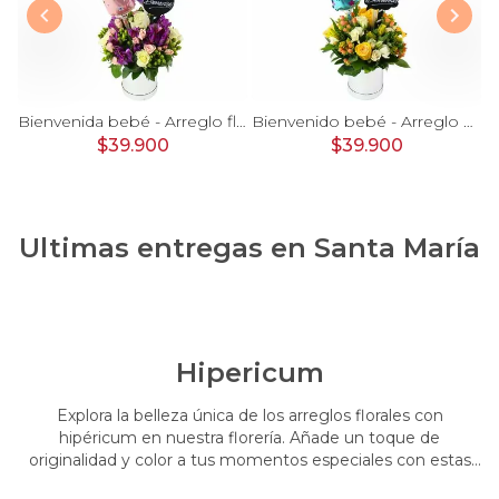
rosas, mini rosas, hypericum, globo te amo y pizarra
Bienvenida bebé - Arreglo floral con globos, rosas blanci, minirosas rosado, astromelias morado e hypericum
Bienvenido bebé - Arreglo floral con globos, rosas amarillo, minirosas blanco, astromelias e hypericum
$39.900
$39.900
Ultimas entregas en
Santa María
Hipericum
Explora la belleza única de los arreglos florales con
hipéricum en nuestra florería. Añade un toque de
originalidad y color a tus momentos especiales con estas
flores cautivadoras. Encarga arreglos florales con hipéricum