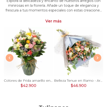
Explora la delicadeza y encanto de nuestros arreglos con
minirosas en la florería. Añade un toque de elegancia y
frescura a tus momentos especiales con estas creaciones
únicas. Encarga arreglos florales con minirosas y dale un
toque distintivo y encantador a tus emociones
Ver más
 damasco, hypericum verde y minirosas blanco
Colores de Frida amarillo en florero - Ánfora con rosas, claveles, estate y limonium
Belleza Tenue en Ramo - Arreglo de rosas blancas, delfinium azul, astromelias y eucaliptus
$42.900
$46.900