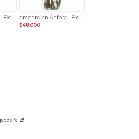
Amparo en Ánfora - Florero 12 rosas ecuatorianas rosado
Amparo en Ánfora - Florero 12 rosas ecuatorianas lila
$48.000
uedó feliz!!