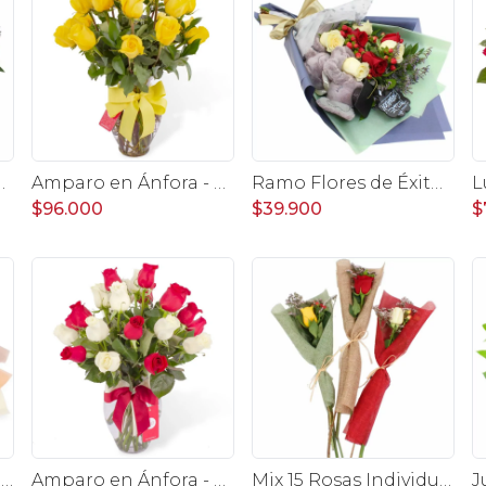
al con rosas, claveles, estate y limonium
Amparo en Ánfora - Florero 24 rosas ecuatorianas amarillo
Ramo Flores de Éxito - Ramo de flores para graduación con rosas rojas y rosas blancas, peluche de elefante y pizarra
$96.000
$39.900
$
Amparo en Ramo - Ramo extendido 18 rosas ecuatoriana damasco
Amparo en Ánfora - Florero 24 rosas blanco y rojo
Mix 15 Rosas Individual en Ramo - Pack de 15 mini ramos de rosas individuales, hypericum y limonium