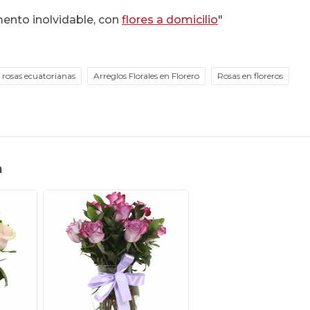
ento inolvidable, con
flores a domicilio
"
 rosas ecuatorianas
Arreglos Florales en Florero
Rosas en floreros
n