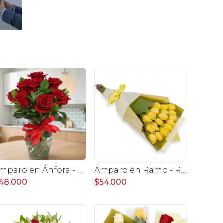
Amparo en Ánfora - Florero 12 rosas ecuatorianas rojo
Amparo en Ramo - Ramo extendido 18 rosas amarillo
48.000
$54.000