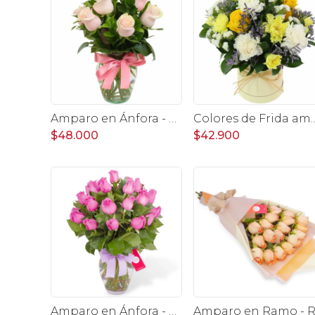
Amparo en Ánfora - Florero 12 rosas ecuatorianas rosado
Colores de Frida amarillo en sombrerero - Arreglo flor
$48.000
$42.900
Amparo en Ánfora - Florero 24 rosas ecuatorianas lila