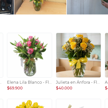
o 12 rosas ecuatorianas lila
Elena Lila Blanco - Florero con rosas lila y tulipanes blanco
Julieta en Ánfora - Florero con 10 rosas amarillas y limonium
$69.900
$40.000
$