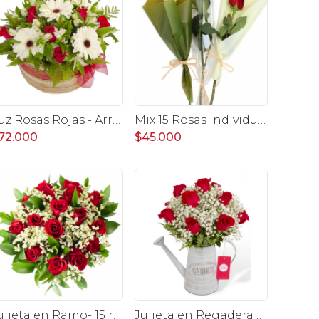
Luz Rosas Rojas - Arreglo floral en canasto circular con gerberas blancas, rosas rojas y astromelias blancas
Mix 15 Rosas Individuales - Pack de 15 rosas individuales de colores surtidos envueltas en papel.
72.000
$45.000
Julieta en Ramo- 15 rosas ecuatorianas rojo y limonium
Julieta en Regadera - Arreglo 10 rosas rojo y gypo