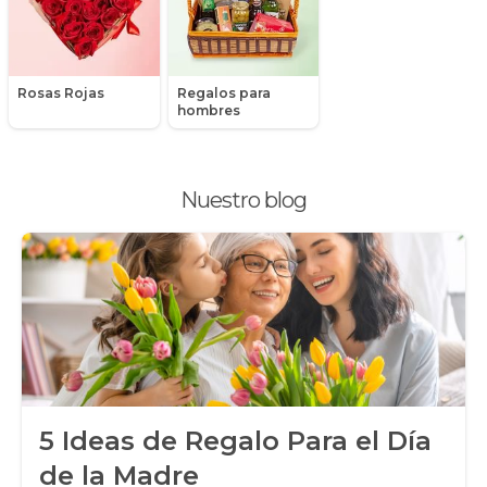
Packs de productos
Peluches
Rosas Rojas
Regalos para
Peonias
hombres
Plantas, Suculentas y Cactus
Nuestro blog
Promociones y Ofertas
Ramos de Flores
Ramos de Novia
Ramos de Rosas
Regalos a Domicilio
5 Ideas de Regalo Para el Día
Regalos para Hombres
de la Madre