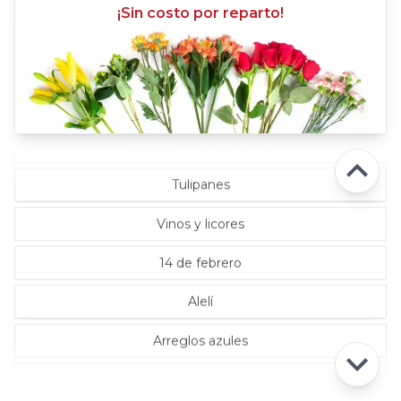
¡Sin costo por reparto!
Rosas Lila
Rosas Rojas
Rosas Rosadas
Selección florista del día
Tulipanes
Vinos y licores
14 de febrero
Alelí
Arreglos azules
Arreglos con rosas ecuatorianas