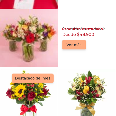
Producto destacado
Selección florista del día
Desde $48.900
Ver más
Destacado del mes