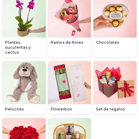
Graduación
Hipericum
Libros
Plantas,
Ramos de flores
Chocolates
suculentas y
Liliums
cactus
Maules
Mensajes
Minirosas
Nacimiento de niños
Peluches
Flowerbox
Set de regalos
Nacimientos
Nacimientos de niñas