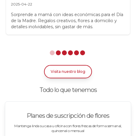
Regalos para niños
2025-04-22
Rosas
Sorprende a mamá con ideas económicas para el Día
de la Madre. Regalos creativos, flores a domicilio y
detalles inolvidables, sin gastar de más.
Rosas Amarillas
Rosas Arcoíris
Rosas Azules
Rosas Bicolor Blancas-Rojas
Visita nuestro blog
Rosas Blancas
Todo lo que tenemos
Rosas Damasco
Rosas en arreglos
Planes de suscripción de flores
Rosas en floreros
Mantenga linda su casa u oficina con flores frescas de forma semanal,
quincenal o mensual
Rosas Fucsia