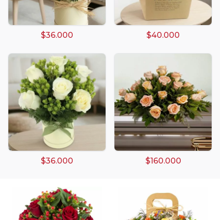
$36.000
$40.000
Arreglos damasco
Arreglos de Globos
Arreglos Florales
Arreglos florales amarillos
$36.000
$160.000
Arreglos florales de color rojo
Arreglos Florales de Cumpleaños
Arreglos Florales en Florero