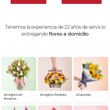
Brunch
Calas
Tenemos la experiencia de
22
años de servicio
Chocolates y galletas
entregando
flores a domicilio
Día de la madre
Día de la mujer
Día de la secretaria
Flores y Regalos de Navidad
Gerberas
Arreglos en
Arreglos florales
Girasoles
Girasoles
floreros
Globos