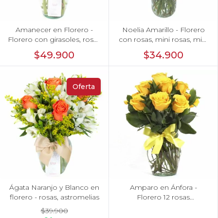
Amanecer en Florero -
Noelia Amarillo - Florero
Florero con girasoles, rosas
con rosas, mini rosas, mini
rojo e hypericum
claveles y limonium
$49.900
$34.900
Oferta
Ágata Naranjo y Blanco en
Amparo en Ánfora -
florero - rosas, astromelias
Florero 12 rosas
ecuatorianas amarillo
$39.900