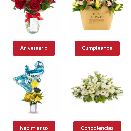
Arreglos florales en tono blanco
Arreglos florales en tono lila
Arreglos florales en tono naranja
Arreglos Florales para Aniversario
Aniversario
Cumpleaños
Arreglos florales para dar agradecimiento
Arreglos Florales para Defunciones
Arreglos Florales para Eventos
Arreglos florales románticos
Arreglos rosados
Astromelias
Nacimiento
Condolencias
Ave del Paraíso (Strelitzia)