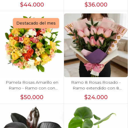
$44.000
$36.000
Destacado del mes
Pamela Rosas Amarillo en
Ramo 8 Rosas Rosado -
Ramo - Ramo con con
Ramo extendido con 8
rosas amarillo y mini
rosas ecuatorianas
$50.000
$24.000
claveles