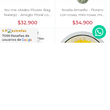
No me olvides Flower Bag
Noelia Amarillo - Florero
Naranjo - Arreglo Floral con
con rosas, mini rosas, mini
liliums y rosas naranjo,
claveles y limonium
$32.900
$34.900
hypericum y eucaliptus
dolar
4.9
7066
Reseñas de
usuarios de
Noelia Lila - Florero con
Girasol Natural Preservado
Rosas, mini rosas, mini
- girasol preservado en
claveles y limonium
pecera vidrio con
$34.900
$36.000
piedrecitas