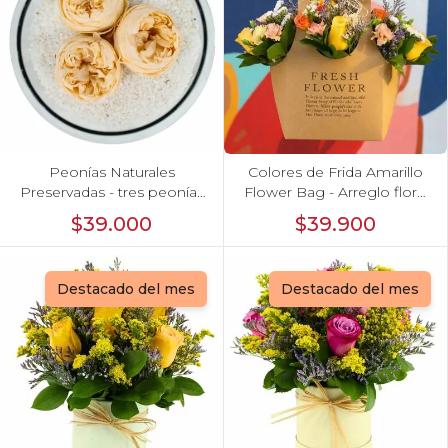
Peonías Naturales
Colores de Frida Amarillo
Preservadas - tres peonías
Flower Bag - Arreglo floral
preservadas en pecera
con rosas, claveles, estate y
$39.000
$39.900
vidrio con piedrecitas
limonium
Destacado del mes
Destacado del mes