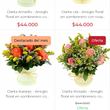
Clarita Amarillo - Arreglo
Clarita Lila - Arreglo floral
floral en sombrerero con
en sombrerero con rosas
rosas amarillo, limonium y
lila, limonium y vara de oro
$44.000
$44.000
vara de oro
Destacado del mes
Oferta
Clarita Naranjo - Arreglo
Clarita Rosado - Arreglo
floral en sombrerero con
floral en sombrerero con
rosas naranjo, limonium y
rosas Rosado, limonium y
$44.000
vara de oro
vara de oro
Oferta