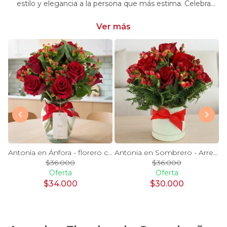
estilo y elegancia a la persona que más estima. Celebra
momentos especiales con nuestra selección única y
significativa.
Ver más
y Blanco en florero - rosas y astromelias
Antonia en Ánfora - florero con 9 rosas rojo e hypericum
Antonia en Sombrero - Arreglo 9 rosas rojo e hypericum
$36.000
$36.000
Oferta
Oferta
$34.000
$30.000