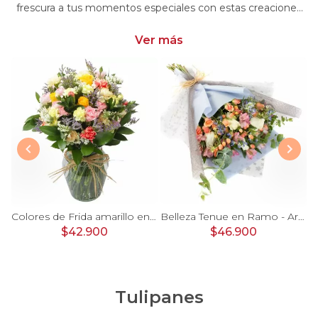
frescura a tus momentos especiales con estas creaciones
únicas. Encarga arreglos florales con minirosas y dale un
toque distintivo y encantador a tus emociones
Ver más
 damasco, hypericum verde y minirosas blanco
Colores de Frida amarillo en florero - Ánfora con rosas, claveles, estate y limonium
Belleza Tenue en Ramo - Arreglo de rosas blancas, delfinium azul, astromelias y eucaliptus
$42.900
$46.900
Tulipanes