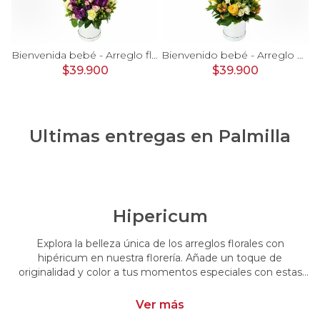
rosas, mini rosas, hypericum, globo te amo y pizarra
Bienvenida bebé - Arreglo floral con globos, rosas blanci, minirosas rosado, astromelias morado e hypericum
Bienvenido bebé - Arreglo floral con globos, rosas amarillo, minirosas blanco, astromelias e hypericum
$39.900
$39.900
Ultimas entregas en
Palmilla
Hipericum
Explora la belleza única de los arreglos florales con
hipéricum en nuestra florería. Añade un toque de
originalidad y color a tus momentos especiales con estas
flores cautivadoras. Encarga arreglos florales con hipéricum
y dale un toque distintivo y vibrante a tus emociones.
Ver más