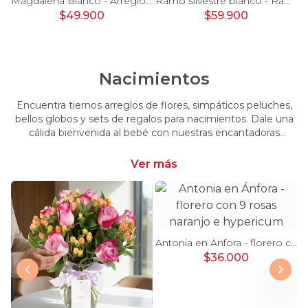
Pésame Rosado - Arreglo floral de condolencias
Magdalena Blanco - Arreglo floral con rosas, gerbera y astromelias blancas
Ramo silvestre blanco - Ramo de flores circular con rosas blancas, claveles blancos, astromelias e hypericum verde
$49.900
$59.900
Nacimientos
Encuentra tiernos arreglos de flores, simpáticos peluches,
bellos globos y sets de regalos para nacimientos. Dale una
cálida bienvenida al bebé con nuestras encantadoras
opciones, perfectas para celebrar este momento tan
especial.
Ver más
Antonia en Ánfora - florero con 9 rosas naranjo e hypericum
$36.000