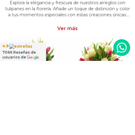
Explora la elegancia y frescura de nuestros arreglos con
tulipanes en la florería. Añade un toque de distinción y color
a tus momentos especiales con estas creaciones únicas.
Encarga arreglos florales con tulipanes y dale un toque
distintivo y vibrante a tus emociones.
Ver más
4.9
7066
Reseñas de
usuarios de
Dominga Rosas blanco y Tulipanes amarillo - Arreglo floral
Regadera Tulipanes Naranjo/Fucsia- Arreglo floral en regadera con mix de tulipanes naranjo y fucsia
Elena Blanco Fucsia - Florero con rosas blanco y tulipanes fucsia
$54.900
$69.900