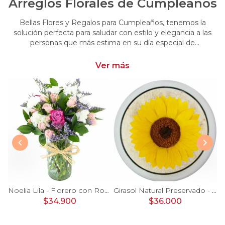
Arreglos Florales de Cumpleaños
Bellas Flores y Regalos para Cumpleaños, tenemos la
solución perfecta para saludar con estilo y elegancia a las
personas que más estima en su día especial de
cumpleaños. Encuentra las más hermosas flores y regalos
para cumpleaños
Ver más
Ágata Naranjo y Blanco en florero - rosas, astromelias
Noelia Lila - Florero con Rosas, mini rosas, mini claveles y limonium
Girasol Natural Preservado - girasol preservado en pecera vidrio con piedrecitas
$34.900
$36.000