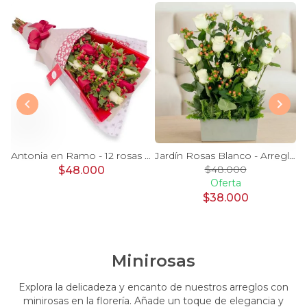
a - canasto rosas rojo astromeia globo corazon
Antonia en Ramo - 12 rosas mix blanco y rojo con hypericum
Jardín Rosas Blanco - Arreglo 12 rosas blanco e hypericum
$48.000
$48.000
Oferta
$38.000
Minirosas
Explora la delicadeza y encanto de nuestros arreglos con
minirosas en la florería. Añade un toque de elegancia y