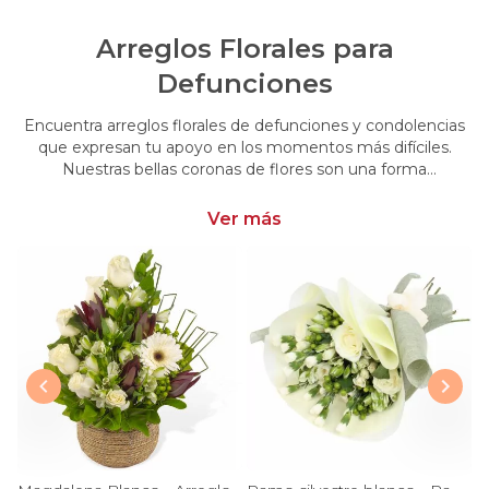
Arreglos Florales para
Defunciones
Encuentra arreglos florales de defunciones y condolencias
que expresan tu apoyo en los momentos más difíciles.
Nuestras bellas coronas de flores son una forma
conmovedora de acompañar y brindar consuelo en esos
momentos de pérdida.
Ver más