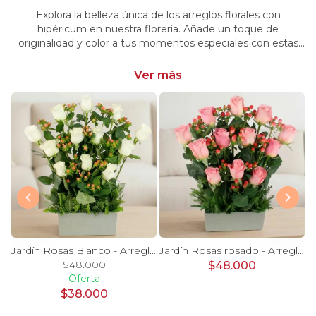
Explora la belleza única de los arreglos florales con
hipéricum en nuestra florería. Añade un toque de
originalidad y color a tus momentos especiales con estas
flores cautivadoras. Encarga arreglos florales con hipéricum
y dale un toque distintivo y vibrante a tus emociones.
Ver más
stromelias naranjas e hypericum
Jardín Rosas Blanco - Arreglo 12 rosas blanco e hypericum
Jardín Rosas rosado - Arreglo 12 rosas rosadas e hypericum
$48.000
$48.000
Oferta
$38.000