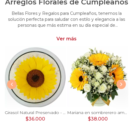
Arreglos Florales de Cumpleaños
Bellas Flores y Regalos para Cumpleaños, tenemos la
solución perfecta para saludar con estilo y elegancia a las
personas que más estima en su día especial de
cumpleaños. Encuentra las más hermosas flores y regalos
para cumpleaños
Ver más
er Bag - Arreglo floral con rosas, claveles, estate y limonium
Girasol Natural Preservado - girasol preservado en pecera vidrio con piedrecitas
Mariana en sombrerero amarillo - Arreglo floral con gerberas amarillo, minirosas y limonium
$36.000
$38.000