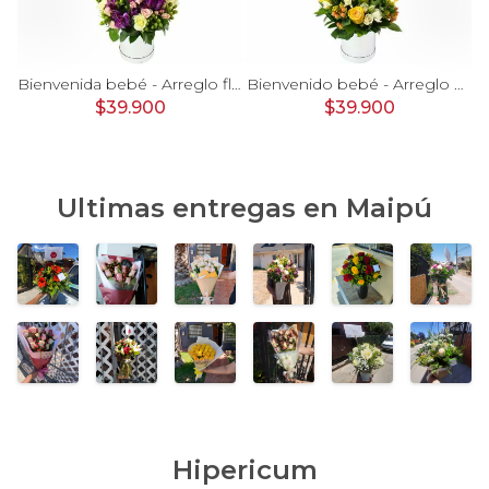
rosas, mini rosas, hypericum, globo te amo y pizarra
Bienvenida bebé - Arreglo floral con globos, rosas blanci, minirosas rosado, astromelias morado e hypericum
Bienvenido bebé - Arreglo floral con globos, rosas amarillo, minirosas blanco, astromelias e hypericum
$39.900
$39.900
Ultimas entregas en
Maipú
Hipericum