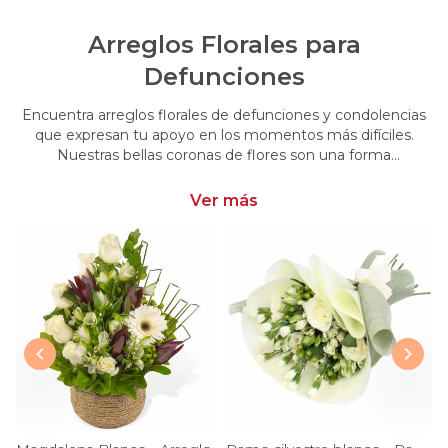
Arreglos Florales para
Defunciones
Encuentra arreglos florales de defunciones y condolencias
que expresan tu apoyo en los momentos más difíciles.
Nuestras bellas coronas de flores son una forma
conmovedora de acompañar y brindar consuelo en esos
momentos de pérdida.
Ver más