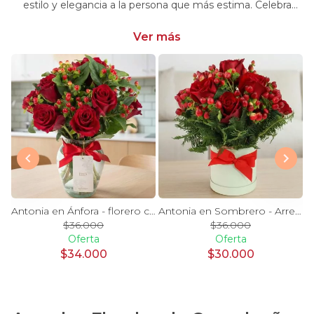
estilo y elegancia a la persona que más estima. Celebra
momentos especiales con nuestra selección única y
significativa.
Ver más
y Blanco en florero - rosas y astromelias
Antonia en Ánfora - florero con 9 rosas rojo e hypericum
Antonia en Sombrero - Arreglo 9 rosas rojo e hypericum
$36.000
$36.000
Oferta
Oferta
$34.000
$30.000