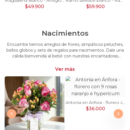
Pésame Rosado - Arreglo floral de condolencias
Magdalena Blanco - Arreglo floral con rosas, gerbera y astromelias blancas
Ramo silvestre blanco - Ramo de flores circular con rosas blancas, claveles blancos, astromelias e hypericum verde
$49.900
$59.900
Nacimientos
Encuentra tiernos arreglos de flores, simpáticos peluches,
bellos globos y sets de regalos para nacimientos. Dale una
cálida bienvenida al bebé con nuestras encantadoras
opciones, perfectas para celebrar este momento tan
especial.
Ver más
Antonia en Ánfora - florero con 9 rosas naranjo e hypericum
$36.000