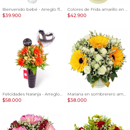
Bienvenido bebé - Arreglo floral con globos, rosas amarillo, minirosas blanco, astromelias e hypericum
Colores de Frida amarillo en sombrerero - Arreglo floral con rosas, claveles, estate y limonium
$39.900
$42.900
Felicidades Naranja - Arreglo floral con globo, gerberas y astromelias naranjas e hypericum
Mariana en sombrerero amarillo - Arreglo floral con gerberas amarillo, minirosas y limonium
$58.000
$38.000