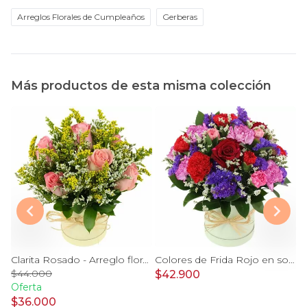
Arreglos Florales de Cumpleaños
Gerberas
Más productos de esta misma colección
Clarita Rojo - Arreglo floral en sombrerero con rosas Rojo, limonium y vara de oro
Clarita Rosado - Arreglo floral en sombrerero con rosas Rosado, limonium y vara de oro
Colores de Frida Rojo en sombrerero - Arreglo floral con rosas, claveles, estate y limonium
$44.000
$42.900
$
Oferta
$36.000