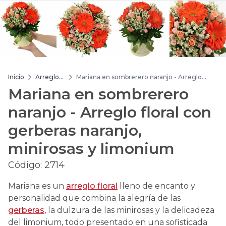
Inicio
Arreglos
Mariana en sombrerero naranjo - Arreglo
de flores
floral con gerberas naranjo, minirosas y
Mariana en sombrerero
limonium
naranjo - Arreglo floral con
gerberas naranjo,
minirosas y limonium
Código:
2714
Mariana es un
arreglo floral
lleno de encanto y
personalidad que combina la alegría de las
gerberas
, la dulzura de las minirosas y la delicadeza
del limonium, todo presentado en una sofisticada