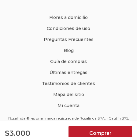
Flores a domicilio
Condiciones de uso
Preguntas Frecuentes
Blog
Guía de compras
Últimas entregas
Testimonios de clientes
Mapa del sitio
Mi cuenta
Rosalinda ®, es una marca registrada de Rosalinda SPA. · Cautín 875,
Santiago, Chile · Código Postal: 8350234 ·
ventas@rosalinda.cl
4.9
$3.000
Comprar
+562 2570 9510
7066
Reseñas de