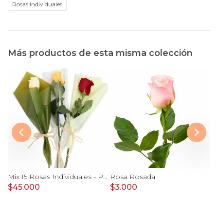
Rosas individuales
Más productos de esta misma colección
Mix 15 Rosas Individuales - Pack de 15 rosas individuales de colores surtidos envueltas en papel.
Rosa Rosada
R
$45.000
$3.000
$