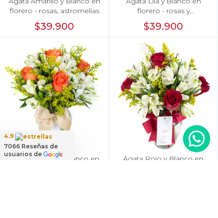
Ágata Amarillo y Blanco en
Ágata Lila y Blanco en
florero - rosas, astromelias
florero - rosas y
astromelias
$39.900
$39.900
4.9
7066
Reseñas de
usuarios de
Ágata Naranjo y Blanco en
Ágata Rojo y Blanco en
florero - rosas, astromelias
florero - rosas y
astromelias
$39.900
$39.900