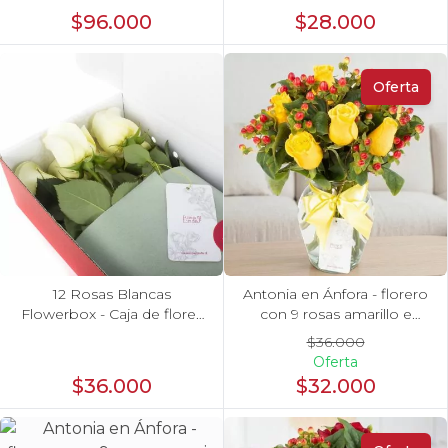
hypericum
Amo, rosas rojo y
$96.000
$28.000
astromelias
Oferta
12 Rosas Blancas
Antonia en Ánfora - florero
Flowerbox - Caja de flores
con 9 rosas amarillo e
con 12 rosas ecuatorianas
hypericum
$36.000
blancas
Oferta
$36.000
$32.000