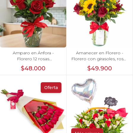
Amparo en Ánfora -
Amanecer en Florero -
Florero 12 rosas
Florero con girasoles, rosas
ecuatorianas rojo
rojo e hypericum
$48.000
$49.900
Oferta