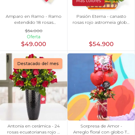
Más colores
Amparo en Ramo - Ramo
Pasión Eterna - canasto
extendido 18 rosas
rosas rojo astromeia globo
ecuatoriana rojo
corazon
$54.000
Oferta
$49.000
$54.900
Destacado del mes
Antonia en cerámica - 24
Sorpresa de Amor -
rosas ecuatorianas rojo e
Arreglo floral con globo Te