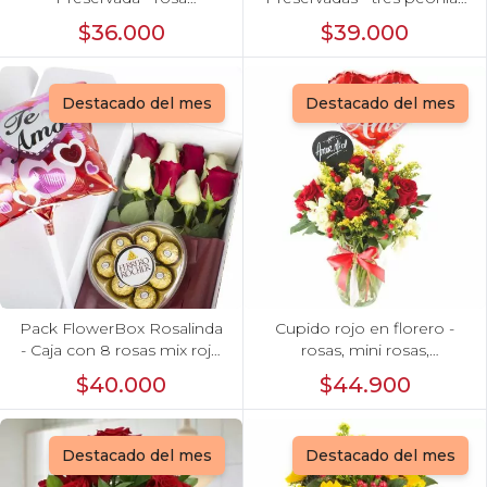
preservada en pecera
preservadas en pecera
$36.000
$39.000
vidrio con piedrecitas
vidrio con piedrecitas
Destacado del mes
Destacado del mes
Pack FlowerBox Rosalinda
Cupido rojo en florero -
- Caja con 8 rosas mix rojo
rosas, mini rosas,
y blanco, Ferrero Rocher
hypericum, globo te amo y
$40.000
$44.900
corazón 100g y globo Te
pizarra
amo
Destacado del mes
Destacado del mes