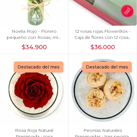
Noelia Rojo - Florero
12 rosas rojas FlowerBox -
pequeño con Rosas, mini
Caja de flores con 12 rosas
rosas, mini claveles y
ecuatorianas rojas
$34.900
$36.000
limonium
Destacado del mes
Destacado del mes
Rosa Roja Natural
Peonías Naturales
Preservada - rosa
Preservadas - tres peonías