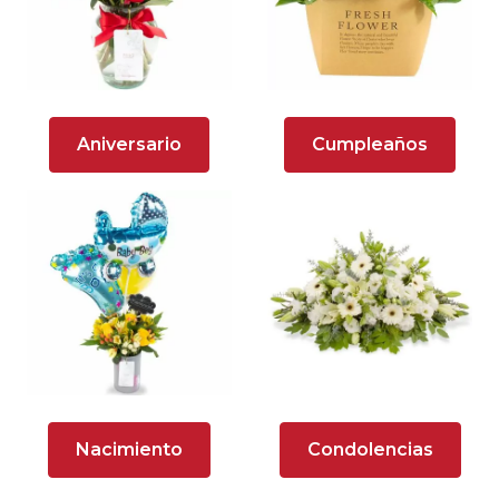
Arreglos florales en tono naranja
Arreglos Florales para Aniversario
Arreglos florales para dar agradecimiento
Aniversario
Cumpleaños
Arreglos Florales para Defunciones
Arreglos Florales para Eventos
Arreglos florales románticos
Arreglos rosados
Astromelias
Ave del Paraíso (Strelitzia)
Nacimiento
Condolencias
Brunch