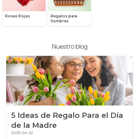
Peluches
Rosas Rojas
Regalos para
Peonias
hombres
Plantas, Suculentas y Cactus
Nuestro blog
Promociones y Ofertas
Ramos de Flores
Ramos de Novia
Ramos de Rosas
Regalos a Domicilio
5 Ideas de Regalo Para el Día
Regalos para Hombres
de la Madre
Regalos para niños
2025-04-22