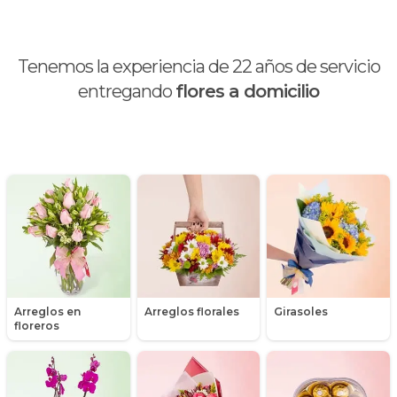
Calas
Chocolates y galletas
Tenemos la experiencia de
22
años de servicio
Día de la madre
entregando
flores a domicilio
Día de la mujer
Día de la secretaria
Flores y Regalos de Navidad
Gerberas
Girasoles
Arreglos en
Arreglos florales
Girasoles
Globos
floreros
Graduación
Hipericum