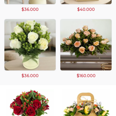
$36.000
$40.000
Arreglos damasco
Arreglos de Globos
Arreglos Florales
Arreglos florales amarillos
Arreglos florales de color rojo
$36.000
$160.000
Arreglos Florales de Cumpleaños
Arreglos Florales en Florero
Arreglos florales en tono blanco
Arreglos florales en tono lila