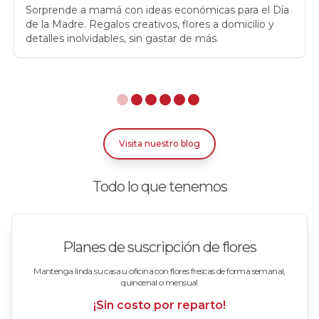
Rosas
Sorprende a mamá con ideas económicas para el Día
de la Madre. Regalos creativos, flores a domicilio y
detalles inolvidables, sin gastar de más.
Rosas Amarillas
Rosas Arcoíris
Rosas Azules
Rosas Bicolor Blancas-Rojas
Visita nuestro blog
Rosas Blancas
Todo lo que tenemos
Rosas Damasco
Rosas en arreglos
Planes de suscripción de flores
Rosas en floreros
Mantenga linda su casa u oficina con flores frescas de forma semanal,
quincenal o mensual
Rosas Fucsia
¡Sin costo por reparto!
Rosas Lila