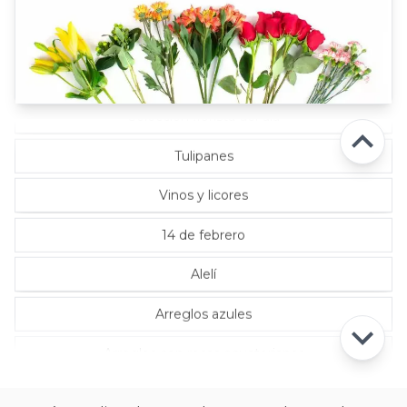
Rosas Rojas
Rosas Rosadas
Selección florista del día
Tulipanes
Vinos y licores
14 de febrero
Alelí
Arreglos azules
Arreglos con rosas ecuatorianas