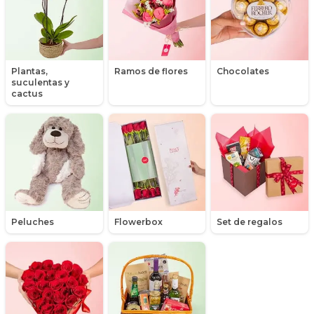
Libros
Liliums
Plantas,
Ramos de flores
Chocolates
suculentas y
Maules
cactus
Mensajes
Minirosas
Nacimiento de niños
Nacimientos
Peluches
Flowerbox
Set de regalos
Nacimientos de niñas
Orquídeas
Packs de productos