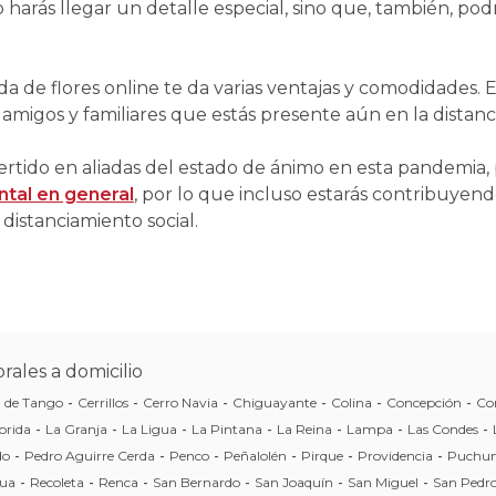
o harás llegar un detalle especial, sino que, también, pod
nda de flores online te da varias ventajas y comodidades. 
 amigos y familiares que estás presente aún en la distanci
vertido en aliadas del estado de ánimo en esta pandemia
ntal en general
, por lo que incluso estarás contribuyen
distanciamiento social.
rales a domicilio
a de Tango
-
Cerrillos
-
Cerro Navia
-
Chiguayante
-
Colina
-
Concepción
-
Co
orida
-
La Granja
-
La Ligua
-
La Pintana
-
La Reina
-
Lampa
-
Las Condes
-
do
-
Pedro Aguirre Cerda
-
Penco
-
Peñalolén
-
Pirque
-
Providencia
-
Puchun
ua
-
Recoleta
-
Renca
-
San Bernardo
-
San Joaquín
-
San Miguel
-
San Pedro