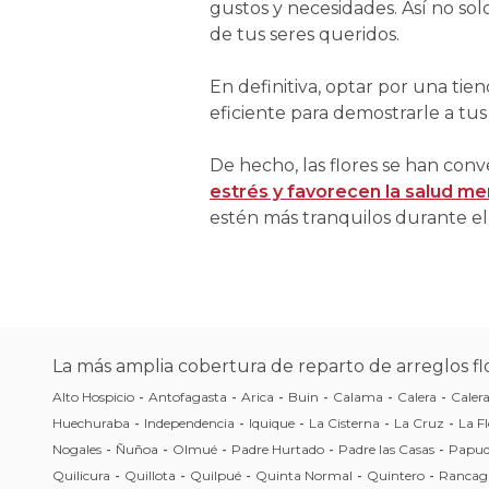
gustos y necesidades. Así no sol
de tus seres queridos.
En definitiva, optar por una tie
eficiente para demostrarle a tus
De hecho, las flores se han con
estrés y favorecen la salud me
estén más tranquilos durante el 
La más amplia cobertura de reparto de arreglos flo
Alto Hospicio
-
Antofagasta
-
Arica
-
Buin
-
Calama
-
Calera
-
Caler
Huechuraba
-
Independencia
-
Iquique
-
La Cisterna
-
La Cruz
-
La Fl
Nogales
-
Ñuñoa
-
Olmué
-
Padre Hurtado
-
Padre las Casas
-
Papu
Quilicura
-
Quillota
-
Quilpué
-
Quinta Normal
-
Quintero
-
Rancag