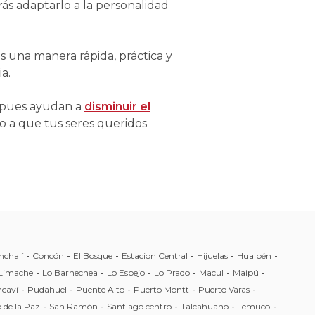
rás adaptarlo a la personalidad
Es una manera rápida, práctica y
a.
, pues ayudan a
disminuir el
do a que tus seres queridos
nchalí
-
Concón
-
El Bosque
-
Estacion Central
-
Hijuelas
-
Hualpén
-
Limache
-
Lo Barnechea
-
Lo Espejo
-
Lo Prado
-
Macul
-
Maipú
-
caví
-
Pudahuel
-
Puente Alto
-
Puerto Montt
-
Puerto Varas
-
 de la Paz
-
San Ramón
-
Santiago centro
-
Talcahuano
-
Temuco
-