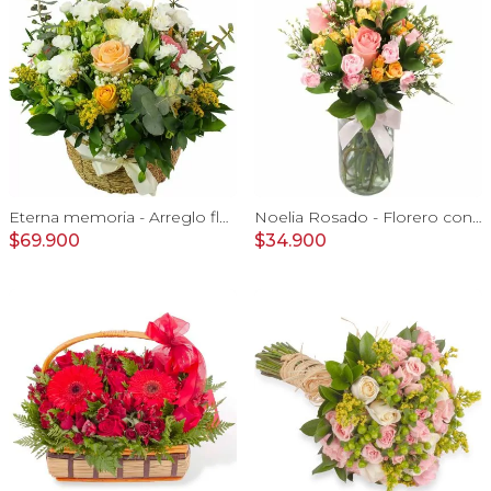
Eterna memoria - Arreglo floral con Mini claveles blancos rosas ecuatorianas blancas, gypsophilia y astromelias amarillas
Noelia Rosado - Florero con rosas, mini rosas, mini claveles y limonium
$69.900
$34.900