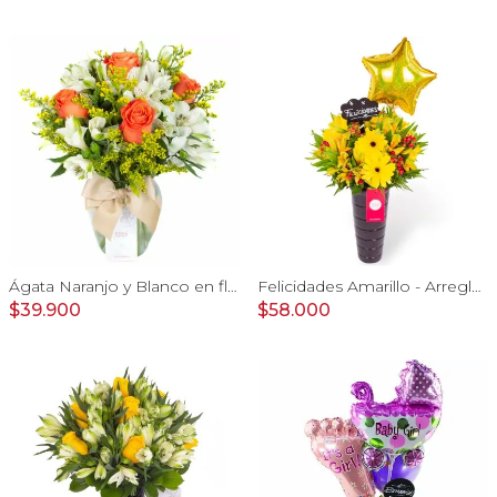
Ágata Naranjo y Blanco en florero - rosas, astromelias
Felicidades Amarillo - Arreglo floral con globo, gerberas y astromelias amarillas e hypericum
$39.900
$58.000