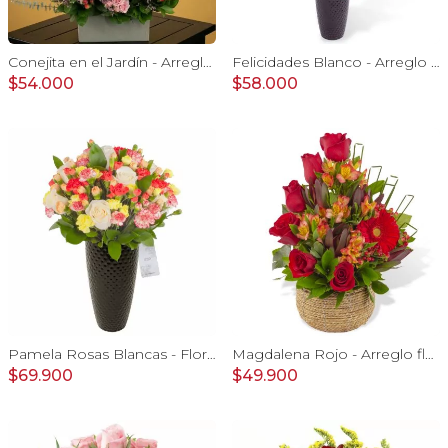
Conejita en el Jardín - Arreglo floral tonos rosa y conejita
Felicidades Blanco - Arreglo floral con globo, gerberas, astromelias y gypsophilas
$54.000
$58.000
Pamela Rosas Blancas - Florero negro mediano con rosas blancas y mini claveles amarillos y naranjos
Magdalena Rojo - Arreglo floral con rosas, gerbera y astromelias rojas
$69.900
$49.900