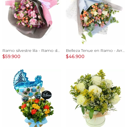
Ramo silvestre lila - Ramo de flores circular con rosas, claveles, astromelias, mini rosas e hypericum rosado
Belleza Tenue en Ramo - Arreglo de rosas blancas, delfinium azul, astromelias y eucaliptus
$59.900
$46.900