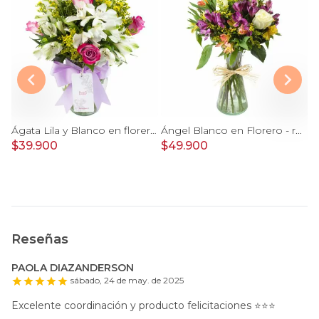
reglo floral en sombrerero con rosas Rosado, limonium y vara de oro
Ágata Lila y Blanco en florero - rosas y astromelias
Ángel Blanco en Florero - rosas y mix de astromelias
$39.900
$49.900
$
Reseñas
PAOLA DIAZANDERSON
sábado, 24 de may. de 2025
Excelente coordinación y producto felicitaciones ⭐️⭐️⭐️