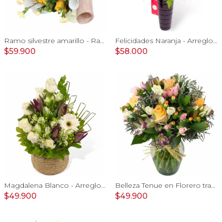
Ramo silvestre amarillo - Ramo de flores circular con rosas amarillas, claveles, astromelias e hypericum verde
Felicidades Naranja - Arreglo floral con globo, gerberas y astromelias naranjas e hypericum
$59.900
$58.000
Magdalena Blanco - Arreglo floral con rosas, gerbera y astromelias blancas
Belleza Tenue en Florero transparente con rosas damasco, mini claveles, astromelias y limonium
$49.900
$49.900