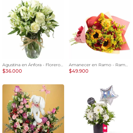
Agustina en Ánfora - Florero con 9 rosas blanco y astromelia
Amanecer en Ramo - Ramo con girasoles, rosas rojo e hypericum
$36.000
$49.900