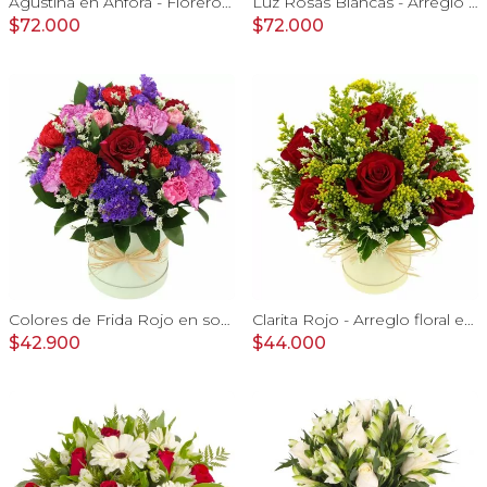
Agustina en Ánfora - Florero 18 rosas damasco y astromelias
Luz Rosas Blancas - Arreglo floral en canasto circular con gerberas blancas, rosas blancas y astromelias blancas
$72.000
$72.000
Colores de Frida Rojo en sombrerero - Arreglo floral con rosas, claveles, estate y limonium
Clarita Rojo - Arreglo floral en sombrerero con rosas Rojo, limonium y vara de oro
$42.900
$44.000