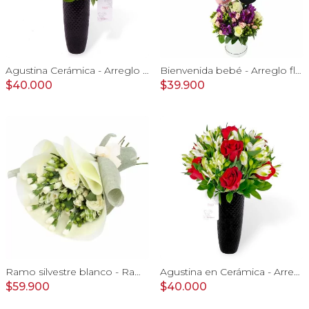
Agustina Cerámica - Arreglo 10 rosas amarillo y astromelia
Bienvenida bebé - Arreglo floral con globos, rosas blanci, minirosas rosado, astromelias morado e hypericum
$40.000
$39.900
Ramo silvestre blanco - Ramo de flores circular con rosas blancas, claveles blancos, astromelias e hypericum verde
Agustina en Cerámica - Arreglo 10 rosas rojo y astromeliass
$59.900
$40.000