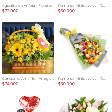
Agustina en Ánfora - Florero 18 rosas rosadas y astromelias
Ramo de Miniclaveles - Ramo de flores extendido con miniclaveles y rosas rojas
$72.000
$60.000
Constanza Amarillo - Arreglo floral en canasto con gerberas, rosas, minirosas y astromelias amarillas
Ramo de Miniclaveles - Ramo de flores extendido con miniclaveles y rosas amarillas
$74.000
$60.000