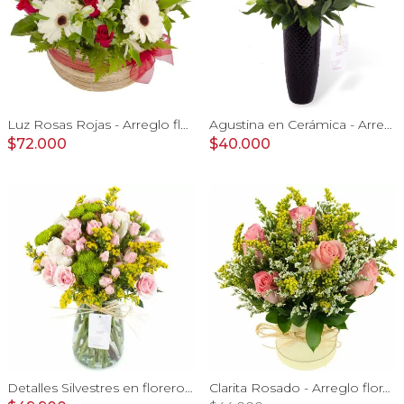
Luz Rosas Rojas - Arreglo floral en canasto circular con gerberas blancas, rosas rojas y astromelias blancas
Agustina en Cerámica - Arreglo 10 rosas blanco y astromelias
$72.000
$40.000
Detalles Silvestres en florero - rosas, mini rosas, maule
Clarita Rosado - Arreglo floral en sombrerero con rosas Rosado, limonium y vara de oro