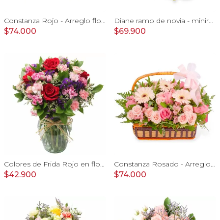
Constanza Rojo - Arreglo floral en canasto con gerberas, rosas, minirosas y astromelias rojas
Diane ramo de novia - minirosas rosadas, rosas blancas, e hypericum verde
$74.000
$69.900
Colores de Frida Rojo en florero - Ánfora con rosas, claveles, estate y limonium
Constanza Rosado - Arreglo floral en canasto con gerberas, rosas, minirosas y astromelias rosadas
$42.900
$74.000