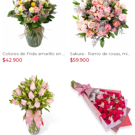
Colores de Frida amarillo en florero - Ánfora con rosas, claveles, estate y limonium
Sakura - Ramo de rosas, mini rosas, mini claveles y limonium en tonos rosados
$42.900
$59.900