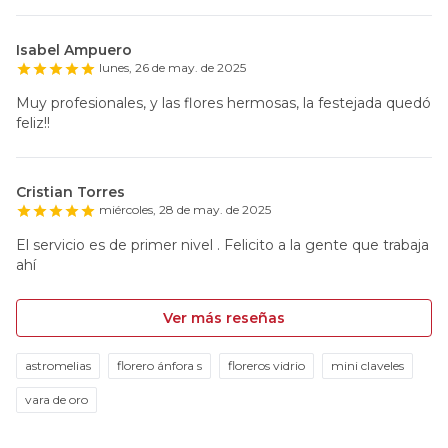
Isabel Ampuero
lunes, 26 de may. de 2025
Muy profesionales, y las flores hermosas, la festejada quedó
feliz!!
Cristian Torres
miércoles, 28 de may. de 2025
El servicio es de primer nivel . Felicito a la gente que trabaja
ahí
Ver más reseñas
astromelias
florero ánfora s
floreros vidrio
mini claveles
vara de oro