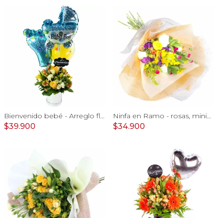
Bienvenido bebé - Arreglo floral con globos, rosas amarillo, minirosas blanco, astromelias e hypericum
Ninfa en Ramo - rosas, miniclaveles y astromelias
$39.900
$34.900