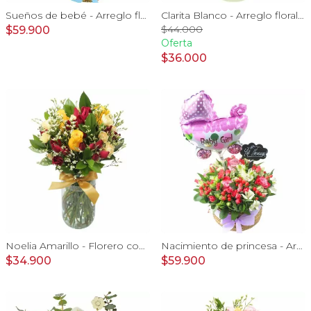
Sueños de bebé - Arreglo floral para nacimiento de niño en canasto con globo y pizarra
Clarita Blanco - Arreglo floral en sombrerero con rosas blanco, limonium y vara de oro
$44.000
$59.900
Oferta
$36.000
Noelia Amarillo - Florero con rosas, mini rosas, mini claveles y limonium
Nacimiento de princesa - Arreglo floral para nacimiento de niña en canasto con globo y pizarra
$34.900
$59.900