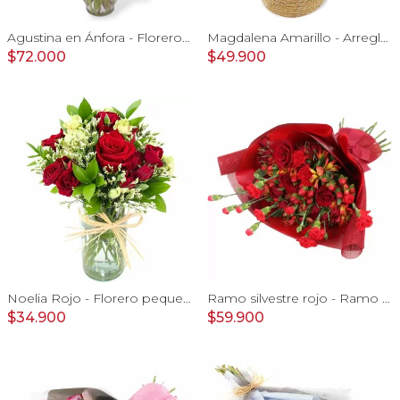
Agustina en Ánfora - Florero con 18 rosas rojo y astromelias
Magdalena Amarillo - Arreglo floral con rosas, gerbera y astromelias amarillas
$72.000
$49.900
Noelia Rojo - Florero pequeño con Rosas, mini rosas, mini claveles y limonium
Ramo silvestre rojo - Ramo de flores circular con rosas rojas, claveles, astromelias, mini rosas e hypericum rojo
$34.900
$59.900