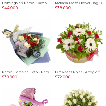
Dominga en Ramo -Ramo de Rosas Blanco y Tulipanes naranjo
Mariana Fresh Flower Bag Blanco - Arreglo Floral con gerberas, minirosas y limonium blanco
$44.000
$38.000
Ramo Flores de Éxito - Ramo de flores para graduación con rosas rojas y rosas blancas, peluche de elefante y pizarra
Luz Rosas Rojas - Arreglo floral en canasto circular con gerberas blancas, rosas rojas y astromelias blancas
$39.900
$72.000