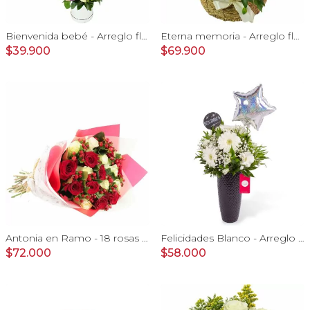
Bienvenida bebé - Arreglo floral con globos, rosas blanci, minirosas rosado, astromelias morado e hypericum
Eterna memoria - Arreglo floral con Mini claveles blancos rosas ecuatorianas blancas, gypsophilia y astromelias amarillas
$39.900
$69.900
Antonia en Ramo - 18 rosas mix blanco y rojo con hypericum
Felicidades Blanco - Arreglo floral con globo, gerberas, astromelias y gypsophilas
$72.000
$58.000