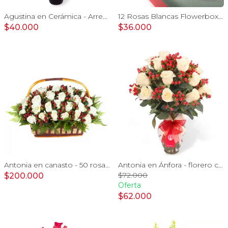
Agustina en Cerámica - Arreglo 10 rosas blanco y astromelias
12 Rosas Blancas Flowerbox - Caja de flores con 12 rosas ecuatorianas blancas
$40.000
$36.000
Antonia en canasto - 50 rosas ecuatoriana blanco e hypericum
Antonia en Ánfora - florero con 18 rosas blanco e hypericum
$72.000
$200.000
Oferta
$62.000