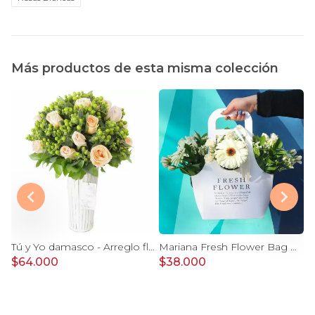
Más productos de esta misma colección
erámica - 24 rosas color damasco e hypericum
Tú y Yo damasco - Arreglo floral con rosas damasco e hypericum verde
Mariana Fresh Flower Bag Blanco - Arreglo Floral con gerberas, minirosas y limonium blanco
$64.000
$38.000
$