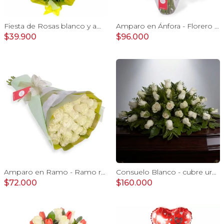
Fiesta de Rosas blanco y amarillo - arreglo con rosas, hypericum y globo feliz cumpleaños
Amparo en Ánfora - Florero 24 rosas ecuatorianas blanco
$39.900
$96.000
Amparo en Ramo - Ramo redondo 24 rosas ecuatorianas blanco
Consuelo Blanco - cubre urna 40 rosas ecuatorianas blanco
$72.000
$160.000