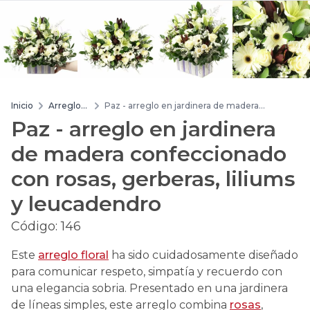
Inicio
Arreglos
Paz - arreglo en jardinera de madera
de flores
confeccionado con rosas, gerberas, liliums y
Paz - arreglo en jardinera
leucadendro
de madera confeccionado
con rosas, gerberas, liliums
y leucadendro
Código:
146
Este
arreglo floral
ha sido cuidadosamente diseñado
para comunicar respeto, simpatía y recuerdo con
una elegancia sobria. Presentado en una jardinera
de líneas simples, este arreglo combina
rosas
,