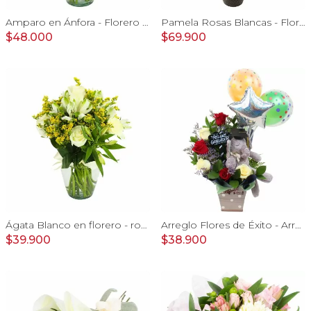
Amparo en Ánfora - Florero 12 rosas ecuatorianas blanco
Pamela Rosas Blancas - Florero negro mediano con rosas blancas y mini claveles amarillos y naranjos
$48.000
$69.900
Ágata Blanco en florero - rosas y astromelias blanco y vara de oro
Arreglo Flores de Éxito - Arreglo floral para graduaciones con rosas rojas y blancas, peluche de elefante, pizarra y globos
$39.900
$38.900