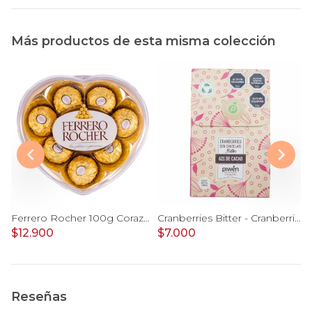
Más productos de esta misma colección
Ferrero Rocher 100g Corazón
Cranberries Bitter - Cranberries bañados chocolate 62% cacao Piwen
$12.900
$7.000
$
Reseñas