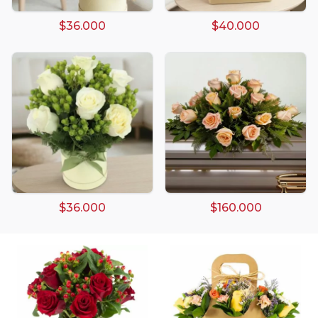
$36.000
$40.000
Arreglos damasco
Arreglos de Globos
Arreglos Florales
Arreglos florales amarillos
$36.000
$160.000
Arreglos florales de color rojo
Arreglos Florales de Cumpleaños
Arreglos Florales en Florero
Arreglos florales en tono blanco