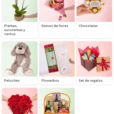
Hipericum
Libros
Plantas,
Ramos de flores
Chocolates
suculentas y
Liliums
cactus
Maules
Mensajes
Minirosas
Nacimiento de niños
Peluches
Flowerbox
Set de regalos
Nacimientos
Nacimientos de niñas
Packs de productos