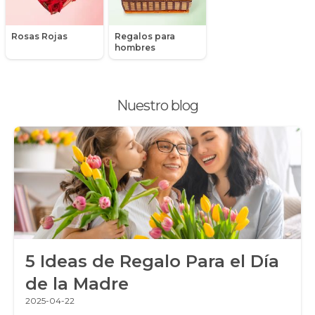
Peluches
Rosas Rojas
Regalos para
Peonias
hombres
Plantas, Suculentas y Cactus
Nuestro blog
Promociones y Ofertas
Ramos de Flores
Ramos de Novia
Ramos de Rosas
Regalos a Domicilio
5 Ideas de Regalo Para el Día
Regalos para Hombres
de la Madre
Regalos para niños
2025-04-22