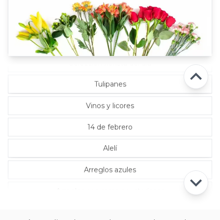
Rosas Rojas
Rosas Rosadas
Selección florista del día
Tulipanes
Vinos y licores
14 de febrero
Alelí
Arreglos azules
Arreglos con rosas ecuatorianas