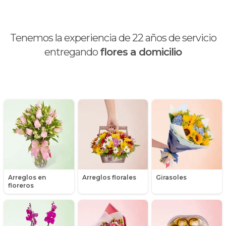
Brunch
Calas
Tenemos la experiencia de
22
años de servicio
Chocolates y galletas
entregando
flores a domicilio
Día de la madre
Día de la mujer
Día de la secretaria
Flores y Regalos de Navidad
Gerberas
Arreglos en
Arreglos florales
Girasoles
Girasoles
floreros
Globos
Graduación