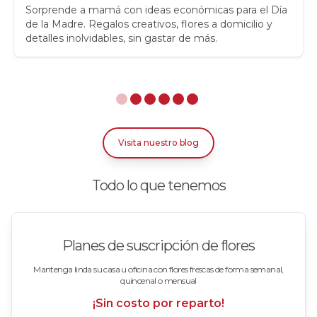
Rosas
Sorprende a mamá con ideas económicas para el Día
de la Madre. Regalos creativos, flores a domicilio y
detalles inolvidables, sin gastar de más.
Rosas Amarillas
Rosas Arcoíris
Rosas Azules
Rosas Bicolor Blancas-Rojas
Visita nuestro blog
Rosas Blancas
Todo lo que tenemos
Rosas Damasco
Rosas en arreglos
Planes de suscripción de flores
Rosas en floreros
Mantenga linda su casa u oficina con flores frescas de forma semanal,
quincenal o mensual
Rosas Fucsia
¡Sin costo por reparto!
Rosas Lila