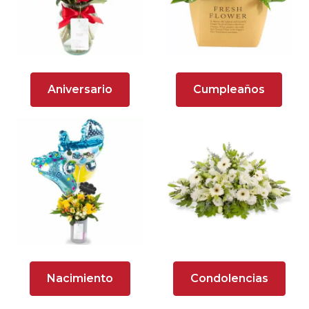
Arreglos florales en tono lila
Arreglos florales en tono naranja
Arreglos Florales para Aniversario
Aniversario
Cumpleaños
Arreglos florales para dar agradecimiento
Arreglos Florales para Defunciones
Arreglos Florales para Eventos
Arreglos florales románticos
Arreglos rosados
Astromelias
Nacimiento
Condolencias
Ave del Paraíso (Strelitzia)