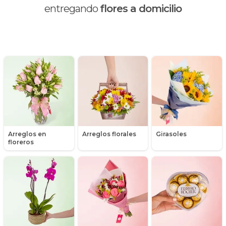
Día de la madre
entregando
flores a domicilio
Día de la mujer
Día de la secretaria
Flores y Regalos de Navidad
Gerberas
Girasoles
Arreglos en
Arreglos florales
Girasoles
Globos
floreros
Graduación
Hipericum
Libros
Liliums