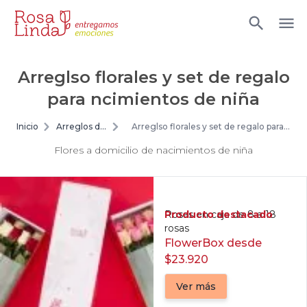
Arreglso florales y set de regalo
para ncimientos de niña
Inicio
Arreglos de
Arreglso florales y set de regalo para
flores
ncimientos de niña
Flores a domicilio de nacimientos de niña
Producto destacado
Rosas en caja de 8 a 18
rosas
FlowerBox desde
$23.920
Ver más