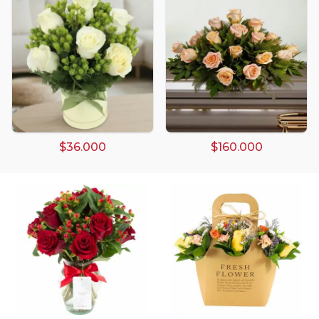
Arreglos de Globos
Arreglos Florales
Arreglos florales amarillos
Arreglos florales de color rojo
$36.000
$160.000
Arreglos Florales de Cumpleaños
Arreglos Florales en Florero
Arreglos florales en tono blanco
Arreglos florales en tono lila
Arreglos florales en tono naranja
Arreglos Florales para Aniversario