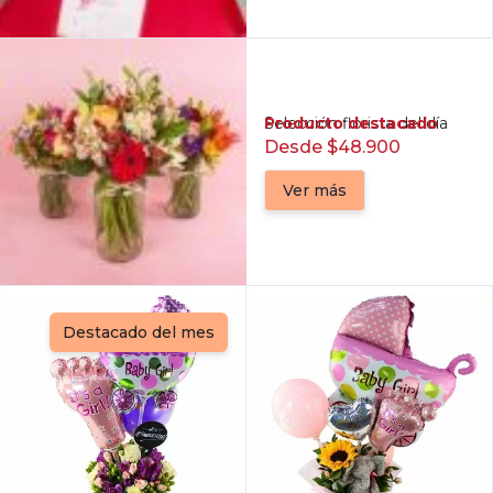
Producto destacado
Selección florista del día
Desde $48.900
Ver más
Destacado del mes