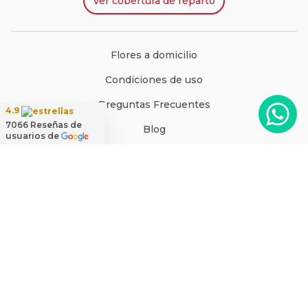
Ver
cobertura de reparto
Flores a domicilio
Condiciones de uso
Preguntas Frecuentes
4.9
7066
Reseñas de
Blog
usuarios de
Guía de compras
Últimas entregas
Testimonios de clientes
Mapa del sitio
Mi cuenta
Rosalinda ®, es una marca registrada de Rosalinda SPA. · Cautín 875,
Santiago, Chile · Código Postal: 8350234 ·
ventas@rosalinda.cl