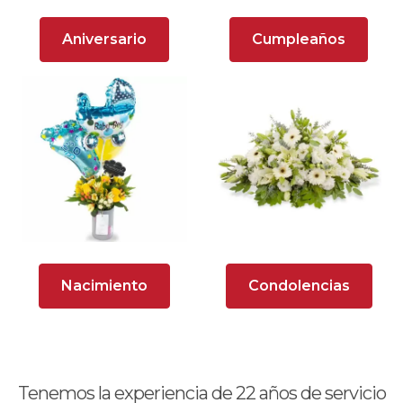
Arreglos florales para dar agradecimiento
Aniversario
Cumpleaños
Arreglos Florales para Defunciones
Arreglos Florales para Eventos
Arreglos florales románticos
Arreglos rosados
Astromelias
Ave del Paraíso (Strelitzia)
Nacimiento
Condolencias
Brunch
Calas
Chocolates y galletas
Tenemos la experiencia de
22
años de servicio