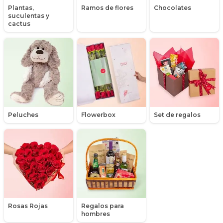
Plantas,
Ramos de flores
Chocolates
suculentas y
Maules
cactus
Mensajes
Minirosas
Nacimiento de niños
Nacimientos
Peluches
Flowerbox
Set de regalos
Nacimientos de niñas
Orquídeas
Packs de productos
Peluches
Rosas Rojas
Regalos para
Peonias
hombres