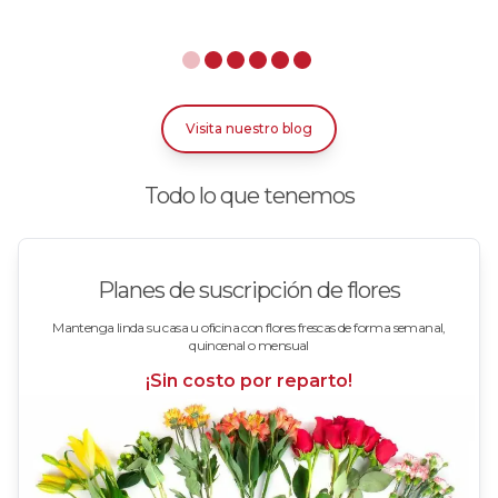
Rosas Arcoíris
Rosas Azules
Rosas Bicolor Blancas-Rojas
Visita nuestro blog
Rosas Blancas
Todo lo que tenemos
Rosas Damasco
Rosas en arreglos
Planes de suscripción de flores
Rosas en floreros
Mantenga linda su casa u oficina con flores frescas de forma semanal,
quincenal o mensual
Rosas Fucsia
¡Sin costo por reparto!
Rosas Lila
Rosas Rojas
Rosas Rosadas