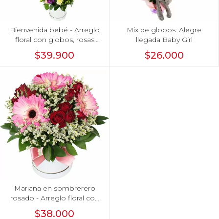
Bienvenida bebé - Arreglo
Mix de globos: Alegre
floral con globos, rosas
llegada Baby Girl
blanci, minirosas rosado,
$39.900
$26.000
astromelias morado e
hypericum
Mariana en sombrerero
rosado - Arreglo floral con
gerberas rosado, minirosas
$38.000
y limonium