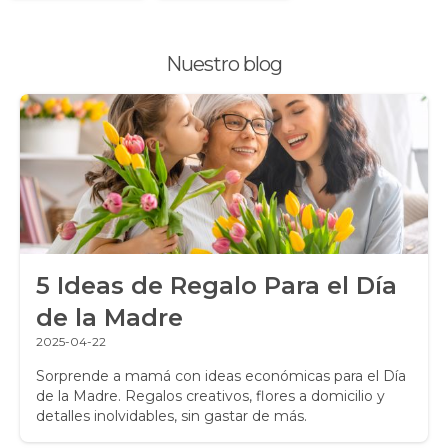
Plantas, Suculentas y Cactus
Nuestro blog
Promociones y Ofertas
Ramos de Flores
Ramos de Novia
Ramos de Rosas
Regalos a Domicilio
5 Ideas de Regalo Para el Día
Regalos para Hombres
de la Madre
Regalos para niños
2025-04-22
Rosas
Sorprende a mamá con ideas económicas para el Día
de la Madre. Regalos creativos, flores a domicilio y
detalles inolvidables, sin gastar de más.
Rosas Amarillas