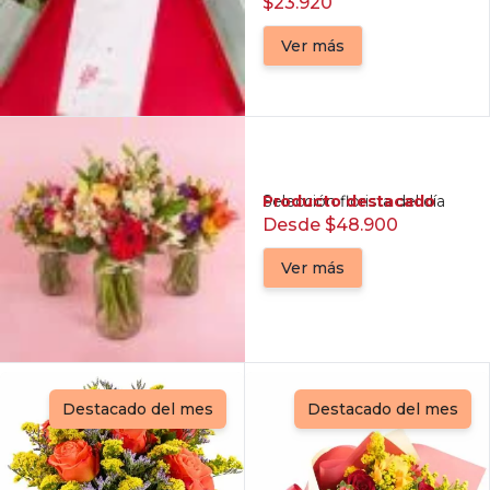
$23.920
Ver más
Producto destacado
Selección florista del día
Desde $48.900
Ver más
Destacado del mes
Destacado del mes