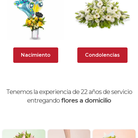
Arreglos Florales para Eventos
Arreglos florales románticos
Arreglos rosados
Astromelias
Nacimiento
Condolencias
Ave del Paraíso (Strelitzia)
Brunch
Calas
Tenemos la experiencia de
22
años de servicio
Chocolates y galletas
entregando
flores a domicilio
Día de la madre
Día de la mujer
Día de la secretaria