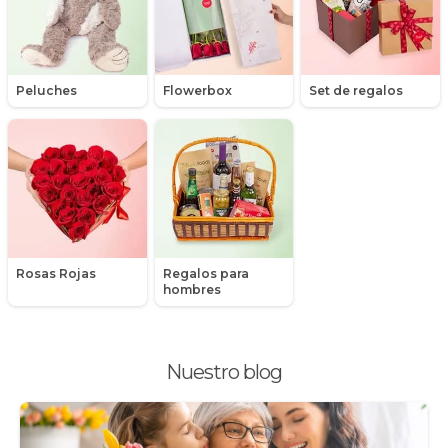
Minirosas
Nacimiento de niños
Peluches
Flowerbox
Set de regalos
Nacimientos
Nacimientos de niñas
Packs de productos
Peluches
Rosas Rojas
Regalos para
Peonias
hombres
Plantas, Suculentas y Cactus
Nuestro blog
Promociones y Ofertas
Ramos de Flores