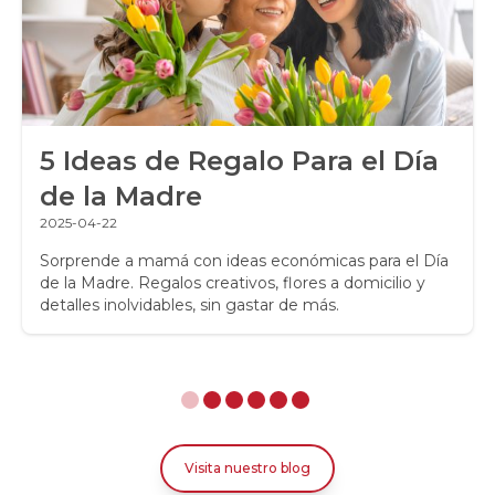
Ramos de Novia
Ramos de Rosas
Regalos a Domicilio
5 Ideas de Regalo Para el Día
Regalos para Hombres
de la Madre
Regalos para niños
2025-04-22
Rosas
Sorprende a mamá con ideas económicas para el Día
de la Madre. Regalos creativos, flores a domicilio y
detalles inolvidables, sin gastar de más.
Rosas Amarillas
Rosas Arcoíris
Rosas Azules
Rosas Bicolor Blancas-Rojas
Visita nuestro blog