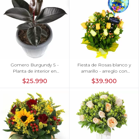
Gomero Burgundy S -
Fiesta de Rosas blanco y
Planta de interior en
amarillo - arreglo con
macetero
rosas, hypericum y globo
$25.990
$39.900
feliz cumpleaños