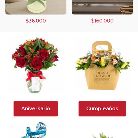
Arreglos florales amarillos
$36.000
$160.000
Arreglos florales de color rojo
Arreglos Florales de Cumpleaños
Arreglos Florales en Florero
Arreglos florales en tono blanco
Arreglos florales en tono lila
Arreglos florales en tono naranja
Arreglos Florales para Aniversario
Aniversario
Cumpleaños
Arreglos florales para dar agradecimiento
Arreglos Florales para Defunciones