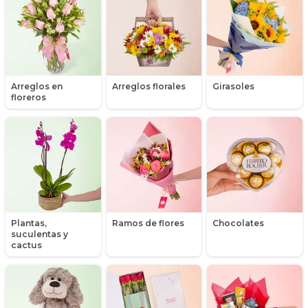
Flores y Regalos de Navidad
Gerberas
Arreglos en
Arreglos florales
Girasoles
Girasoles
floreros
Globos
Graduación
Hipericum
Libros
Plantas,
Ramos de flores
Chocolates
suculentas y
Liliums
cactus
Maules
Mensajes