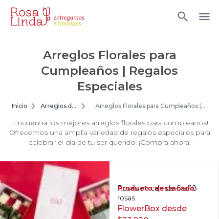
Arreglos Florales para
Cumpleaños | Regalos
Especiales
Inicio
Arreglos de
Arreglos Florales para Cumpleaños |
flores
Regalos Especiales
¡Encuentra los mejores arreglos florales para cumpleaños!
Ofrecemos una amplia variedad de regalos especiales para
celebrar el día de tu ser querido. ¡Compra ahora!
Producto destacado
Rosas en caja de 8 a 18
rosas
FlowerBox desde