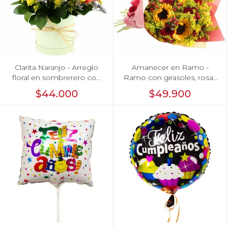
Clarita Naranjo - Arreglo
Amanecer en Ramo -
floral en sombrerero con
Ramo con girasoles, rosas
rosas naranjo, limonium y
rojo e hypericum
$44.000
$49.900
vara de oro