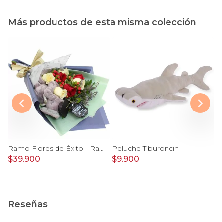
Más productos de esta misma colección
n chaleco Cony
Ramo Flores de Éxito - Ramo de flores para graduación con rosas rojas y rosas blancas, peluche de elefante y pizarra
Peluche Tiburoncin
$39.900
$9.900
$
Reseñas