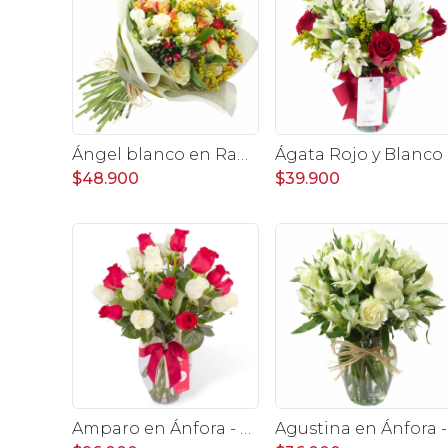
Ángel blanco en Ramo - Rosas blancas y Astromelias
Ágata 
$48.900
$39.900
Amparo en Ánfora - Florero 24 rosas blanco y rojo
Agustin