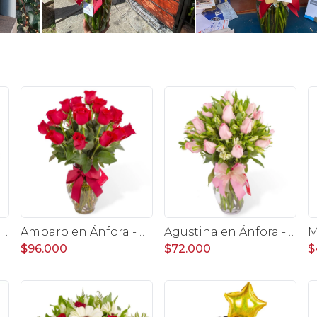
gustina Cerámica - Arreglo 10 rosas amarillo y astromelia
Amparo en Ánfora - Florero 24 rosas ecuatorianas rojo
Agustina en Ánfora - Florero 18 rosas rosadas y astromelias
$96.000
$72.000
$