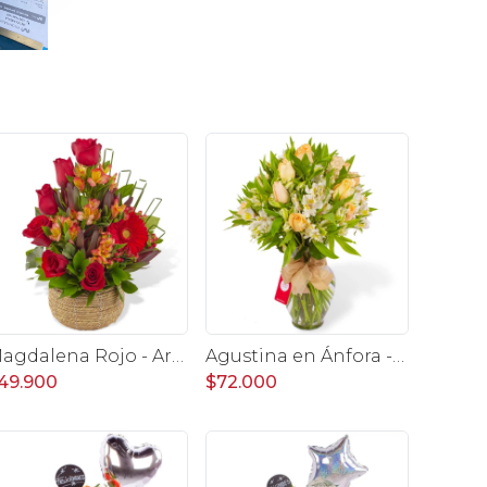
Magdalena Rojo - Arreglo floral con rosas, gerbera y astromelias rojas
Agustina en Ánfora - Florero 18 rosas damasco y astromelias
49.900
$72.000