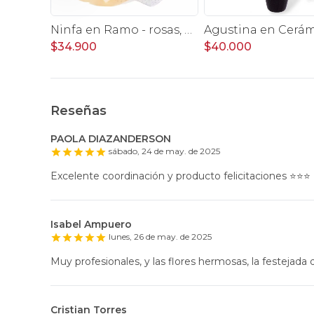
Cupido rojo en florero - rosas, mini rosas, hypericum, globo te amo y pizarra
Ninfa en Ramo - rosas, miniclaveles y astromelias
$34.900
$40.000
Reseñas
PAOLA DIAZANDERSON
sábado, 24 de may. de 2025
Excelente coordinación y producto felicitaciones ⭐️⭐️⭐️
Isabel Ampuero
lunes, 26 de may. de 2025
Muy profesionales, y las flores hermosas, la festejada q
Cristian Torres