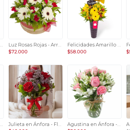
Rojo y Blanco en florero - rosas y astromelias
Luz Rosas Rojas - Arreglo floral en canasto circular con gerberas blancas, rosas rojas y astromelias blancas
Felicidades Amarillo - Arreglo floral con globo, gerberas y astromelias amarillas e hypericum
$72.000
$58.000
$
a en Ánfora - Florero con 9 rosas blanco y astromelia
Julieta en Ánfora - Florero con 10 rosas rojo y limonium
Agustina en Ánfora - Florero con 9 rosas rosado y astromelia