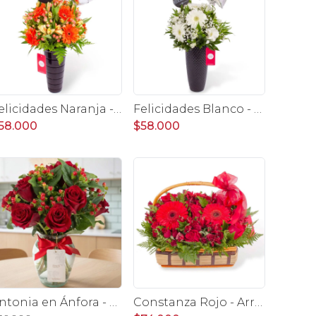
Felicidades Naranja - Arreglo floral con globo, gerberas y astromelias naranjas e hypericum
Felicidades Blanco - Arreglo floral con globo, gerberas, astromelias y gypsophilas
58.000
$58.000
Antonia en Ánfora - florero con 9 rosas rojo e hypericum
Constanza Rojo - Arreglo floral en canasto con gerberas, rosas, minirosas y astromelias rojas