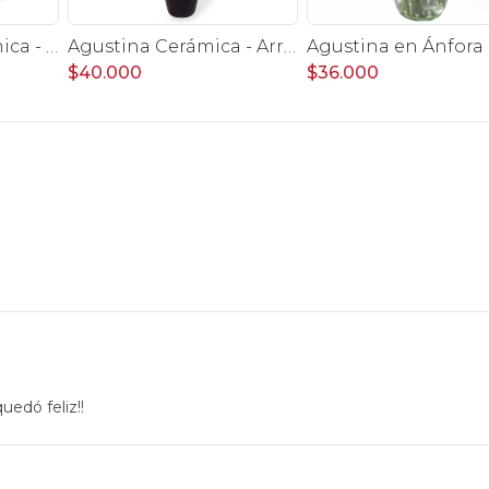
Agustina en Cerámica - Arreglo 10 rosas blanco y astromelias
Agustina Cerámica - Arreglo 10 rosas amarillo y astromelia
$40.000
$36.000
uedó feliz!!