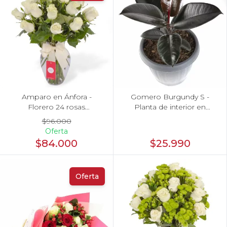
Amparo en Ánfora -
Gomero Burgundy S -
Florero 24 rosas
Planta de interior en
ecuatorianas blanco
macetero
$96.000
Oferta
$84.000
$25.990
6 Rosas Ecuatorianas en Caja
Anturios
Oferta
Arreglos arcoiris
Arreglos azules