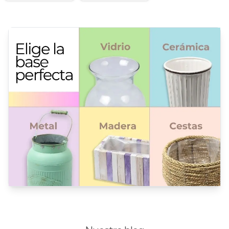
Minirosas
Nacimiento de niños
Nacimientos
Nacimientos de niñas
Peluches
Peonias
Productos con retiro en Nuestra Florería
Promociones y Ofertas
Ramos de Flores
Ramos de Novia