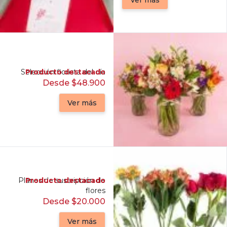
Selección florista del día
Producto destacado
Desde $48.900
Ver más
Planes de suscripción de
Producto destacado
flores
Desde $20.000
Ver más