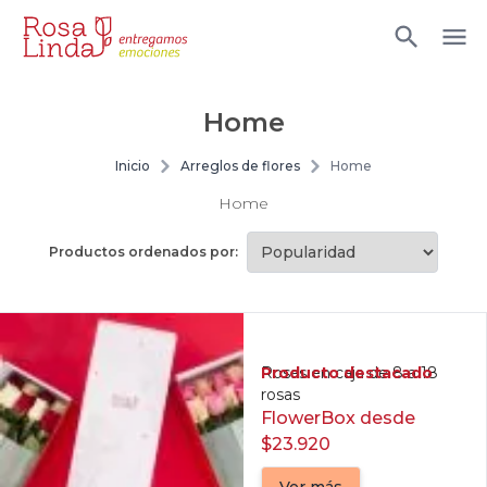
Home
Inicio
Arreglos de flores
Home
Home
Productos ordenados por:
Producto destacado
Rosas en caja de 8 a 18
rosas
FlowerBox desde
$23.920
Ver más