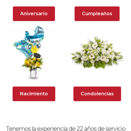
Arreglos florales en tono lila
Aniversario
Cumpleaños
Arreglos florales en tono naranja
Arreglos florales en tono verde
Arreglos Florales para Aniversario
Arreglos florales para dar agradecimiento
Arreglos Florales para Defunciones
Arreglos Florales para Eventos
Nacimiento
Condolencias
Arreglos florales románticos
Arreglos fucsia
Arreglos rosados
Tenemos la experiencia de
22
años de servicio