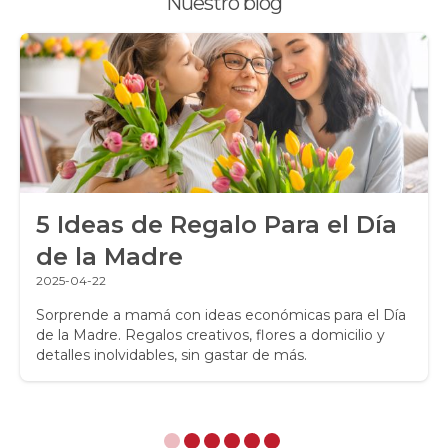
Nuestro blog
Ramos de Rosas
Ranúnculos
Regalos a Domicilio
Regalos para Hombres
Regalos para niños
5 Ideas de Regalo Para el Día
Rosas
de la Madre
Rosas Amarillas
2025-04-22
Rosas Arcoíris
Sorprende a mamá con ideas económicas para el Día
de la Madre. Regalos creativos, flores a domicilio y
detalles inolvidables, sin gastar de más.
Rosas Azules
Rosas Bicolor Blancas-Rojas
Rosas Blancas