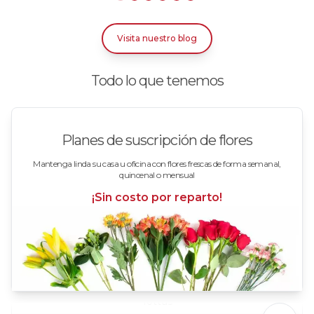
Rosas Damasco
Visita nuestro blog
Rosas Ecuatorianas en Caja
Todo lo que tenemos
Rosas en arreglos
Rosas en floreros
Planes de suscripción de flores
Rosas Fucsia
Mantenga linda su casa u oficina con flores frescas de forma semanal,
quincenal o mensual
Rosas Lila
¡Sin costo por reparto!
Rosas Rojas
Rosas Rosadas
Rosas verde limón
Tottus