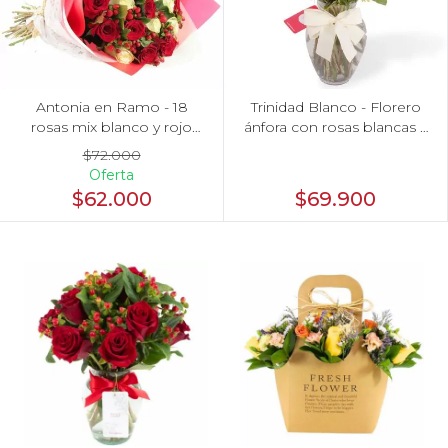
Arreglos con rosas ecuatorianas
Arreglos damasco
Antonia en Ramo - 18
Trinidad Blanco - Florero
Arreglos de Globos
rosas mix blanco y rojo
ánfora con rosas blancas y
con hypericum
maules verdes
$72.000
Arreglos Florales
Oferta
$62.000
$69.900
Arreglos florales amarillos
Arreglos florales con rosas bicolor
Arreglos florales de color rojo
Arreglos Florales de Cumpleaños
Arreglos Florales en Florero
Arreglos florales en tono blanco