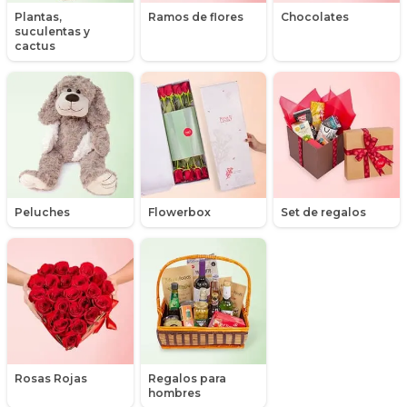
Plantas,
Ramos de flores
Chocolates
Gerberas
suculentas y
cactus
Girasoles
Globos
Globos con Helio
Hipericum
Peluches
Flowerbox
Set de regalos
Hortensias (Hydrangea)
Liliums
Lisianthus
Maules
Rosas Rojas
Regalos para
Mensajes
hombres