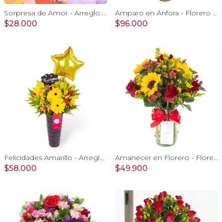
Sorpresa de Amor - Arreglo floral con globo Te Amo, rosas rojo y astromelias
Amparo en Ánfora - Florero 24 rosas ecuatorianas rojo
$28.000
$96.000
Felicidades Amarillo - Arreglo floral con globo, gerberas y astromelias amarillas e hypericum
Amanecer en Florero - Florero con girasoles, rosas rojo e hypericum
$58.000
$49.900