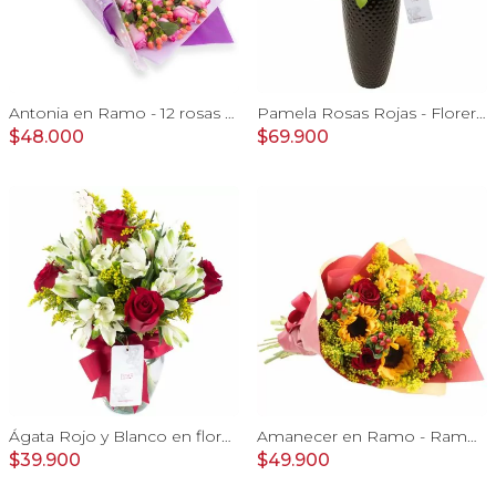
Antonia en Ramo - 12 rosas ecuatorianas lila e hypericum
Pamela Rosas Rojas - Florero negro mediano con rosas rojas y mini claveles rosados y fucsias
$48.000
$69.900
Ágata Rojo y Blanco en florero - rosas y astromelias
Amanecer en Ramo - Ramo con girasoles, rosas rojo e hypericum
$39.900
$49.900