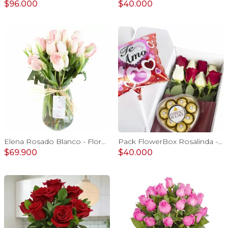
$96.000
$40.000
Elena Rosado Blanco - Florero con rosas rosado y tulipanes blanco
Pack FlowerBox Rosalinda - Caja con 8 rosas mix rojo y blanco, Ferrero Rocher corazón 100g y globo Te amo
$69.900
$40.000