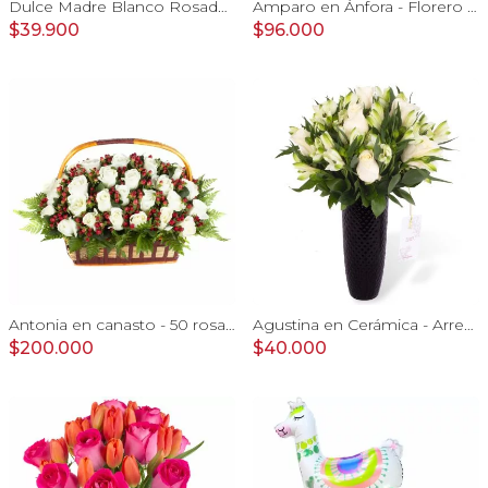
Dulce Madre Blanco Rosado - Arreglo floral con rosas, hypericum y globo Feliz Día mamá
Amparo en Ánfora - Florero 24 rosas ecuatorianas blanco
$39.900
$96.000
Antonia en canasto - 50 rosas ecuatoriana blanco e hypericum
Agustina en Cerámica - Arreglo 10 rosas blanco y astromelias
$200.000
$40.000