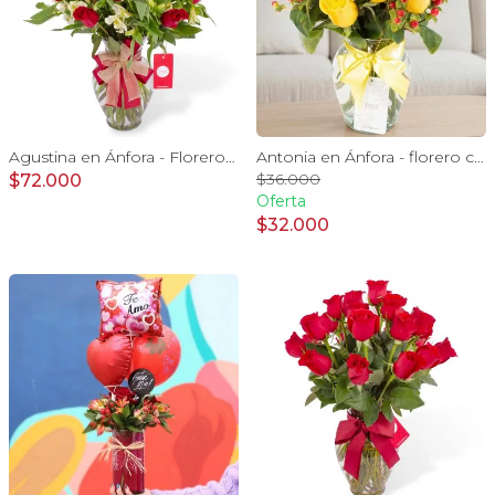
Agustina en Ánfora - Florero con 18 rosas rojo y astromelias
Antonia en Ánfora - florero con 9 rosas amarillo e hypericum
$36.000
$72.000
Oferta
$32.000