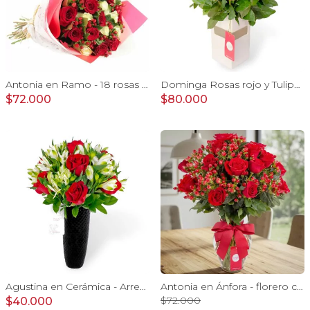
Antonia en Ramo - 18 rosas mix blanco y rojo con hypericum
Dominga Rosas rojo y Tulipanes amarillo - Arreglo floral
$72.000
$80.000
Agustina en Cerámica - Arreglo 10 rosas rojo y astromeliass
Antonia en Ánfora - florero con 18 rosas rojo e hypericum
$72.000
$40.000