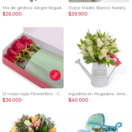
Mix de globos: Alegre llegada Baby Girl
Dulce Madre Blanco Naranjo - Arreglo floral con rosas, hypericum y globo Feliz Día mamá
$26.000
$39.900
12 rosas rojas FlowerBox - Caja de flores con 12 rosas ecuatorianas rojas
Agustina en Regadera -Arreglo 10 rosas blanco y astromelias
$36.000
$40.000