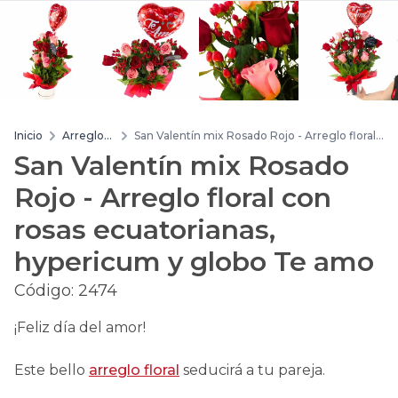
Inicio
Arreglos
San Valentín mix Rosado Rojo - Arreglo floral
de flores
con rosas ecuatorianas, hypericum y globo Te
San Valentín mix Rosado
amo
Rojo - Arreglo floral con
rosas ecuatorianas,
hypericum y globo Te amo
Código:
2474
¡Feliz día del amor!
Este bello
arreglo floral
seducirá a tu pareja.