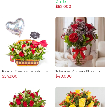
Oferta
$62.000
Pasión Eterna - canasto rosas rojo astromeia globo corazon
Julieta en Ánfora - Florero con 10 rosas rojo y limonium
$54.900
$40.000