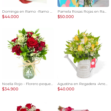
Dominga en Ramo -Ramo de Rosas Rojo y Tulipanes amarillo
Pamela Rosas Rojas en Ramo - Ramo con con rosas rojas y mini claveles
$44.000
$50.000
Noelia Rojo - Florero pequeño con Rosas, mini rosas, mini claveles y limonium
Agustina en Regadera -Arreglo 10 rosas amarillo y astromelia
$34.900
$40.000