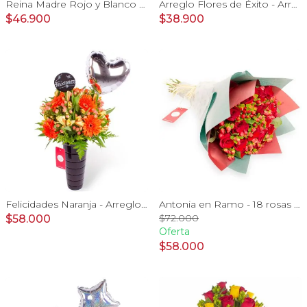
Reina Madre Rojo y Blanco - Florero con 9 rosas e hypericum, globo y pizarra
Arreglo Flores de Éxito - Arreglo floral para graduaciones con rosas rojas y blancas, peluche de elefante, pizarra y globos
$46.900
$38.900
Felicidades Naranja - Arreglo floral con globo, gerberas y astromelias naranjas e hypericum
Antonia en Ramo - 18 rosas ecuatorianas rojo e hypericum
$72.000
$58.000
Oferta
$58.000