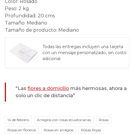
Color
:
Rosado
Peso
:
2 kg
Profundidad
:
20 cms
Tamaño
:
Mediano
Tamaño de producto
:
Mediano
Todas las entregas incluyen una tarjeta
con un mensaje personalizado, sin costo
adicional
"Las
flores a domicilio
más hermosas, ahora a
solo un clic de distancia"
14 de febrero
Arreglos con rosas ecuatorianas
Rosas
Rosas en floreros
Rosas en arreglos
Rosas Rojas