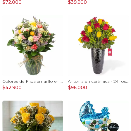
$72.000
$39.900
Colores de Frida amarillo en florero - Ánfora con rosas, claveles, estate y limonium
Antonia en cerámica - 24 rosas rojo y amarillo e hypericum
$42.900
$96.000