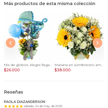
Más productos de esta misma colección
Conejita en el Jardín - Arreglo floral tonos rosa y conejita
Mix de globos: Alegre llegada Baby Boy
Mariana en sombrerero amarillo - Arreglo floral con gerberas amarillo, minirosas y limonium
$26.000
$38.000
$
Reseñas
PAOLA DIAZANDERSON
sábado, 24 de may. de 2025