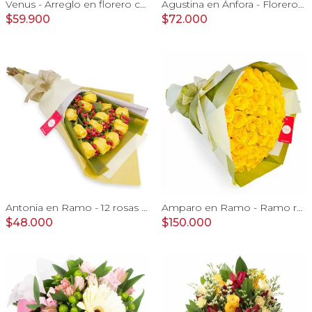
Venus - Arreglo en florero con Rosas, Astromelias y Claveles
Agustina en Ánfora - Florero con 18 rosas rojo y astromelias
$59.900
$72.000
Antonia en Ramo - 12 rosas ecuatorianas amarillo e hypericum
Amparo en Ramo - Ramo redondo 50 rosas ecuatorianas amarillo
$48.000
$150.000