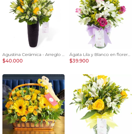
Agustina Cerámica - Arreglo 10 rosas amarillo y astromelia
Ágata Lila y Blanco en florero - rosas y astromelias
$40.000
$39.900