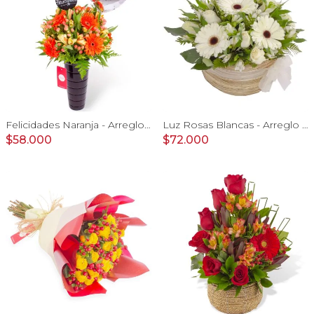
Felicidades Naranja - Arreglo floral con globo, gerberas y astromelias naranjas e hypericum
Luz Rosas Blancas - Arreglo floral en canasto circular con gerberas blancas, rosas blancas y astromelias blancas
$58.000
$72.000