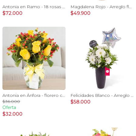
Antonia en Ramo - 18 rosas ecuatorianas amarillo e hypericum
Magdalena Rojo - Arreglo floral con rosas, gerbera y astromelias rojas
$72.000
$49.900
Antonia en Ánfora - florero con 9 rosas amarillo e hypericum
Felicidades Blanco - Arreglo floral con globo, gerberas, astromelias y gypsophilas
$36.000
$58.000
Oferta
$32.000