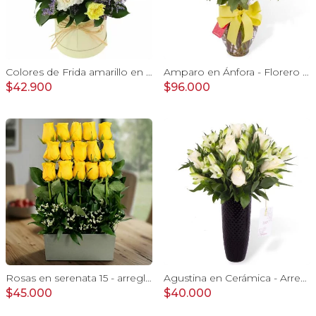
Colores de Frida amarillo en sombrerero - Arreglo floral con rosas, claveles, estate y limonium
Amparo en Ánfora - Florero 24 rosas ecuatorianas amarillo
$42.900
$96.000
Rosas en serenata 15 - arreglo frontal 15 rosas amarillo
Agustina en Cerámica - Arreglo 10 rosas blanco y astromelias
$45.000
$40.000