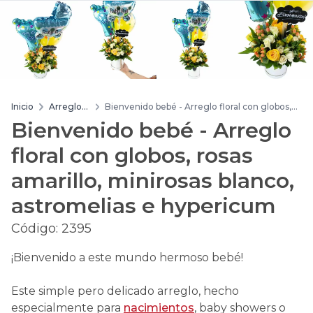
Inicio
Arreglos
Bienvenido bebé - Arreglo floral con globos,
de flores
rosas amarillo, minirosas blanco, astromelias e
Bienvenido bebé - Arreglo
hypericum
floral con globos, rosas
amarillo, minirosas blanco,
astromelias e hypericum
Código:
2395
¡Bienvenido a este mundo hermoso bebé!
Este simple pero delicado arreglo, hecho
especialmente para
nacimientos
, baby showers o