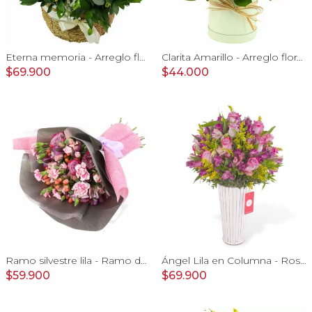
Eterna memoria - Arreglo floral con Mini claveles blancos rosas ecuatorianas blancas, gypsophilia y astromelias amarillas
Clarita Amarillo - Arreglo floral en sombrerero con rosas amarillo, limonium y vara de oro
$69.900
$44.000
Ramo silvestre lila - Ramo de flores circular con rosas, claveles, astromelias, mini rosas e hypericum rosado
Ángel Lila en Columna - Rosas lilas y astromelias
$59.900
$69.900