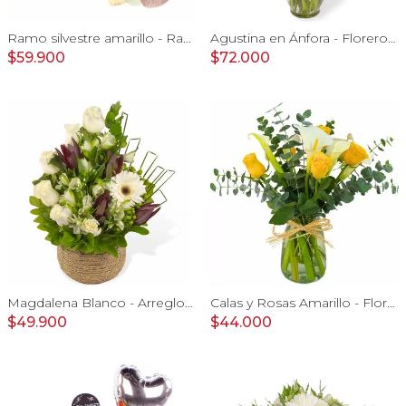
Ramo silvestre amarillo - Ramo de flores circular con rosas amarillas, claveles, astromelias e hypericum verde
Agustina en Ánfora - Florero 18 rosas damasco y astromelias
$59.900
$72.000
Magdalena Blanco - Arreglo floral con rosas, gerbera y astromelias blancas
Calas y Rosas Amarillo - Florero con calas, rosas amarillo y eucaliptus dolar
$49.900
$44.000