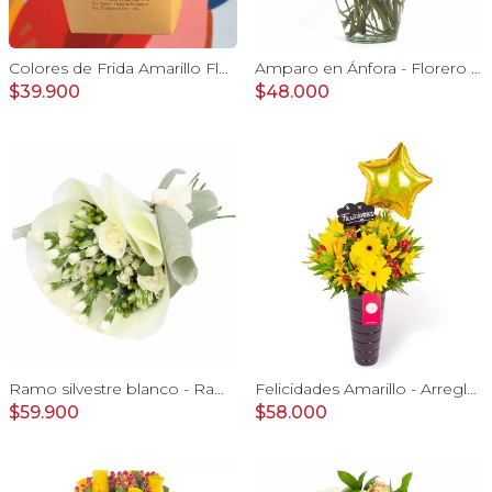
Colores de Frida Amarillo Flower Bag - Arreglo floral con rosas, claveles, estate y limonium
Amparo en Ánfora - Florero 12 rosas ecuatorianas amarillo
$39.900
$48.000
Ramo silvestre blanco - Ramo de flores circular con rosas blancas, claveles blancos, astromelias e hypericum verde
Felicidades Amarillo - Arreglo floral con globo, gerberas y astromelias amarillas e hypericum
$59.900
$58.000