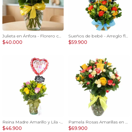
Julieta en Ánfora - Florero con 10 rosas amarillas y limonium
Sueños de bebé - Arreglo floral para nacimiento de niño en canasto con globo y pizarra
$40.000
$59.900
Reina Madre Amarillo y Lila - Florero con 9 rosas e hypericum, globo y pizarra
Pamela Rosas Amarillas en Ánfora - Florero de vidrio con con rosas amarillas y mini claveles blancos y naranjos
$46.900
$69.900