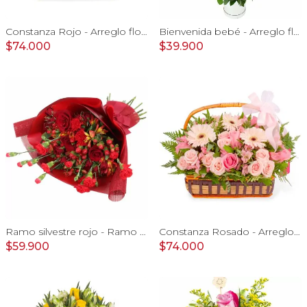
Constanza Rojo - Arreglo floral en canasto con gerberas, rosas, minirosas y astromelias rojas
Bienvenida bebé - Arreglo floral con globos, rosas blanci, minirosas rosado, astromelias morado e hypericum
$74.000
$39.900
Ramo silvestre rojo - Ramo de flores circular con rosas rojas, claveles, astromelias, mini rosas e hypericum rojo
Constanza Rosado - Arreglo floral en canasto con gerberas, rosas, minirosas y astromelias rosadas
$59.900
$74.000