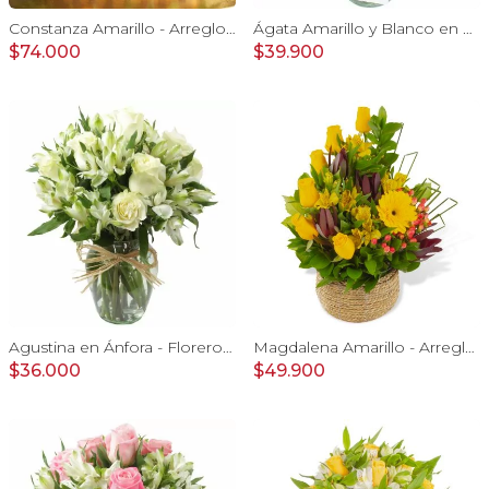
Constanza Amarillo - Arreglo floral en canasto con gerberas, rosas, minirosas y astromelias amarillas
Ágata Amarillo y Blanco en florero - rosas, astromelias
$74.000
$39.900
Agustina en Ánfora - Florero con 9 rosas blanco y astromelia
Magdalena Amarillo - Arreglo floral con rosas, gerbera y astromelias amarillas
$36.000
$49.900