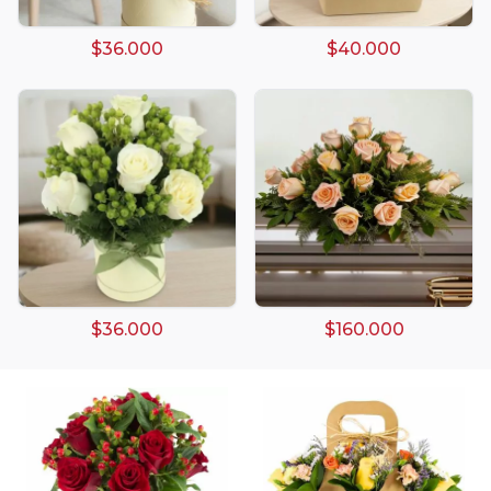
$36.000
$40.000
Arreglos damasco
Arreglos de Globos
Arreglos Florales
Arreglos florales amarillos
$36.000
$160.000
Arreglos florales de color rojo
Arreglos Florales de Cumpleaños
Arreglos Florales en Florero
Arreglos florales en tono blanco