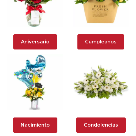
Arreglos florales en tono lila
Arreglos florales en tono naranja
Arreglos Florales para Aniversario
Aniversario
Cumpleaños
Arreglos florales para dar agradecimiento
Arreglos Florales para Defunciones
Arreglos Florales para Eventos
Arreglos florales románticos
Arreglos rosados
Astromelias
Nacimiento
Condolencias
Ave del Paraíso (Strelitzia)