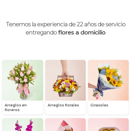
Brunch
Calas
Tenemos la experiencia de
22
años de servicio
Chocolates y galletas
entregando
flores a domicilio
Día de la madre
Día de la mujer
Día de la secretaria
Flores y Regalos de Navidad
Gerberas
Arreglos en
Arreglos florales
Girasoles
Girasoles
floreros
Globos