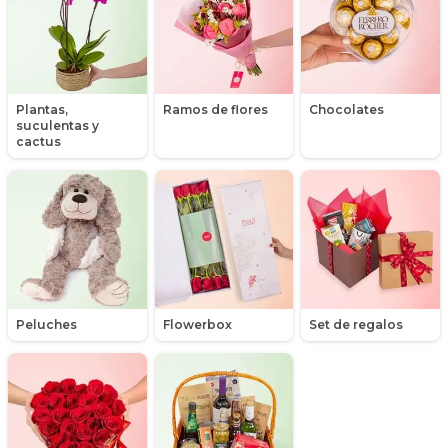
Graduación
Hipericum
Libros
Plantas,
Ramos de flores
Chocolates
suculentas y
Liliums
cactus
Maules
Mensajes
Minirosas
Nacimiento de niños
Peluches
Flowerbox
Set de regalos
Nacimientos
Nacimientos de niñas
Packs de productos