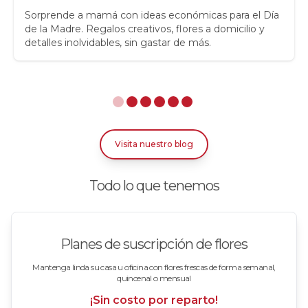
Rosas
Sorprende a mamá con ideas económicas para el Día
de la Madre. Regalos creativos, flores a domicilio y
detalles inolvidables, sin gastar de más.
Rosas Amarillas
Rosas Arcoíris
Rosas Azules
Rosas Bicolor Blancas-Rojas
Visita nuestro blog
Rosas Blancas
Todo lo que tenemos
Rosas Damasco
Rosas en arreglos
Planes de suscripción de flores
Rosas en floreros
Mantenga linda su casa u oficina con flores frescas de forma semanal,
quincenal o mensual
Rosas Fucsia
¡Sin costo por reparto!