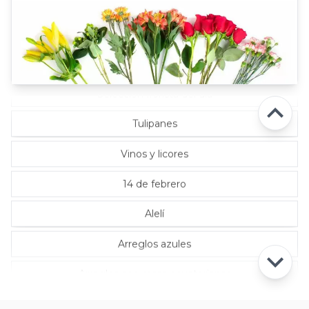
Rosas Lila
Rosas Rojas
Rosas Rosadas
Selección florista del día
Tulipanes
Vinos y licores
14 de febrero
Alelí
Arreglos azules
Arreglos con rosas ecuatorianas