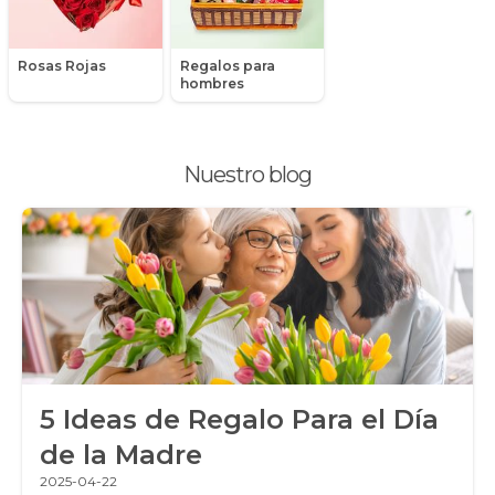
Peluches
Rosas Rojas
Regalos para
Peonias
hombres
Plantas, Suculentas y Cactus
Nuestro blog
Promociones y Ofertas
Ramos de Flores
Ramos de Novia
Ramos de Rosas
Regalos a Domicilio
5 Ideas de Regalo Para el Día
Regalos para Hombres
de la Madre
Regalos para niños
2025-04-22