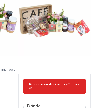
iniarreglo.
Producto sin stock en
Las Condes
😞
Dónde