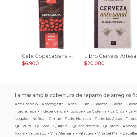
Café Copacabana - Café de grano molido 250 gr.
Libro Cer
$6.900
$20.000
La más amplia cobertura de reparto de arreglos flo
Alto Hospicio
-
Antofagasta
-
Arica
-
Buin
-
Calama
-
Calera
-
Caler
Huechuraba
-
Independencia
-
Iquique
-
La Cisterna
-
La Cruz
-
La Fl
Nogales
-
Ñuñoa
-
Olmué
-
Padre Hurtado
-
Padre las Casas
-
Papu
Quilicura
-
Quillota
-
Quilpué
-
Quinta Normal
-
Quintero
-
Rancag
Tomé
-
Valparaiso
-
Villa Alemana
-
Vitacura
-
Viña del Mar
-
Zapalla