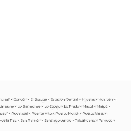
nchalí
-
Concón
-
El Bosque
-
Estacion Central
-
Hijuelas
-
Hualpén
-
Limache
-
Lo Barnechea
-
Lo Espejo
-
Lo Prado
-
Macul
-
Maipú
-
caví
-
Pudahuel
-
Puente Alto
-
Puerto Montt
-
Puerto Varas
-
 de la Paz
-
San Ramón
-
Santiago centro
-
Talcahuano
-
Temuco
-