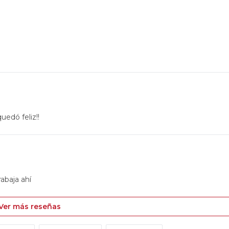
uedó feliz!!
rabaja ahí
Ver más reseñas