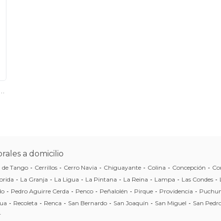
veza Artesanal - Elaboración Propia
rales a domicilio
a de Tango
-
Cerrillos
-
Cerro Navia
-
Chiguayante
-
Colina
-
Concepción
-
Co
orida
-
La Granja
-
La Ligua
-
La Pintana
-
La Reina
-
Lampa
-
Las Condes
-
do
-
Pedro Aguirre Cerda
-
Penco
-
Peñalolén
-
Pirque
-
Providencia
-
Puchun
ua
-
Recoleta
-
Renca
-
San Bernardo
-
San Joaquín
-
San Miguel
-
San Pedro
r