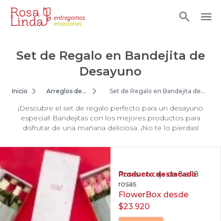
Set de Regalo en Bandejita de
Desayuno
Inicio
Arreglos de
Set de Regalo en Bandejita de
flores
Desayuno
¡Descubre el set de regalo perfecto para un desayuno
especial! Bandejitas con los mejores productos para
disfrutar de una mañana deliciosa. ¡No te lo pierdas!
Producto destacado
Rosas en caja de 8 a 18
rosas
FlowerBox desde
$23.920