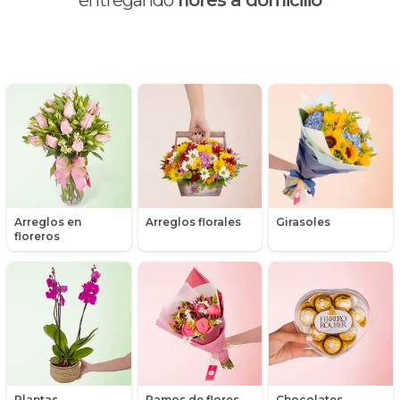
entregando
flores a domicilio
Día de la madre
Día de la mujer
Día de la secretaria
Flores y Regalos de Navidad
Gerberas
Arreglos en
Arreglos florales
Girasoles
Girasoles
floreros
Globos
Graduación
Hipericum
Libros
Plantas,
Ramos de flores
Chocolates