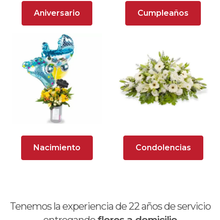
Arreglos Florales para Aniversario
Aniversario
Cumpleaños
Arreglos florales para dar agradecimiento
Arreglos Florales para Defunciones
Arreglos Florales para Eventos
Arreglos florales románticos
Arreglos rosados
Astromelias
Nacimiento
Condolencias
Ave del Paraíso (Strelitzia)
Brunch
Calas
Tenemos la experiencia de
22
años de servicio
Chocolates y galletas