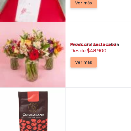
Ver más
Producto destacado
Selección florista del día
Desde $48.900
Ver más