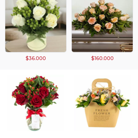
Arreglos damasco
Arreglos de Globos
Arreglos Florales
Arreglos florales amarillos
$36.000
$160.000
Arreglos florales de color rojo
Arreglos Florales de Cumpleaños
Arreglos Florales en Florero
Arreglos florales en tono blanco
Arreglos florales en tono lila
Arreglos florales en tono naranja