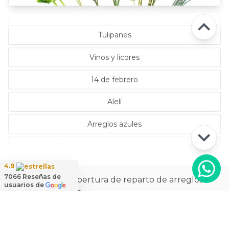
Selección florista del día
Tulipanes
Vinos y licores
14 de febrero
Alelí
Arreglos azules
Arreglos con rosas ecuatorianas
4.9
7066
Reseñas de
La más amplia cobertura de reparto de arreglos
usuarios de
florales a domicilio
Ver
cobertura de reparto