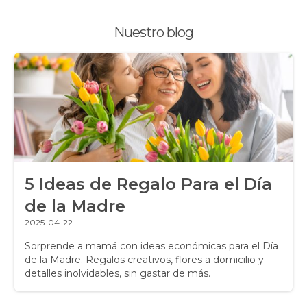
Plantas, Suculentas y Cactus
Nuestro blog
Promociones y Ofertas
Ramos de Flores
Ramos de Novia
Ramos de Rosas
Regalos a Domicilio
5 Ideas de Regalo Para el Día
Regalos para Hombres
de la Madre
Regalos para niños
2025-04-22
Rosas
Sorprende a mamá con ideas económicas para el Día
de la Madre. Regalos creativos, flores a domicilio y
detalles inolvidables, sin gastar de más.
Rosas Amarillas
Rosas Arcoíris