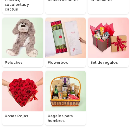
suculentas y
Liliums
cactus
Maules
Mensajes
Minirosas
Nacimiento de niños
Peluches
Flowerbox
Set de regalos
Nacimientos
Nacimientos de niñas
Packs de productos
Peluches
Rosas Rojas
Regalos para
Peonias
hombres