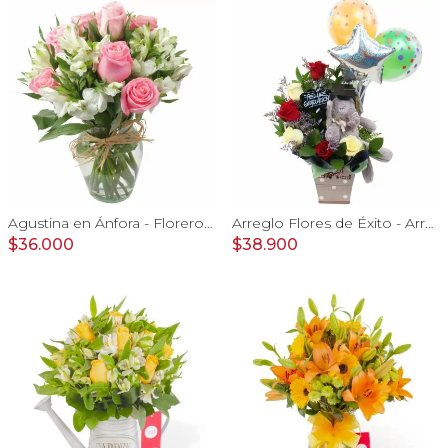
Agustina en Ánfora - Florero con 9 rosas rosado y astromelia
Arreglo Flores de Éxito - Arreglo floral para graduaciones con rosas rojas y blancas, peluche de elefante, pizarra y globos
$36.000
$38.900