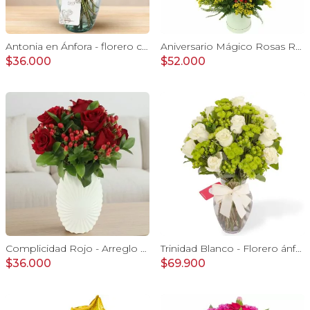
Antonia en Ánfora - florero con 9 rosas damasco e hypericum
Aniversario Mágico Rosas Rojo - Arreglo floral con globo Te amo, pizarra, aves del paraíso, rosas y gerberas rojo
$36.000
$52.000
Complicidad Rojo - Arreglo floral con rosas rojas e hypericum
Trinidad Blanco - Florero ánfora con rosas blancas y maules verdes
$36.000
$69.900