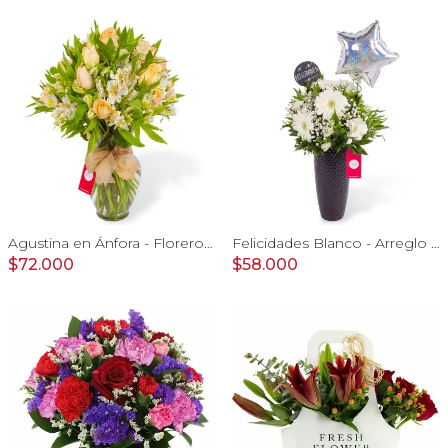
Agustina en Ánfora - Florero 18 rosas damasco y astromelias
Felicidades Blanco - Arreglo floral con globo, gerberas, astromelias y gypsophilas
$72.000
$58.000