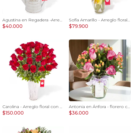
Agustina en Regadera -Arreglo 10 rosas amarillo y astromelia
Sofía Amarillo - Arreglo floral en florero ánfora con liliums naranjos, gerberas amarillas y maules verdes
$40.000
$79.900
Carolina - Arreglo floral con 50 rosas rojas
Antonia en Ánfora - florero con 9 rosas lila e hypericum
$150.000
$36.000