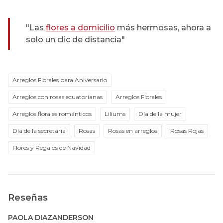
"Las
flores a domicilio
más hermosas, ahora a
solo un clic de distancia"
Arreglos Florales para Aniversario
Arreglos con rosas ecuatorianas
Arreglos Florales
Arreglos florales románticos
Liliums
Día de la mujer
Día de la secretaria
Rosas
Rosas en arreglos
Rosas Rojas
Flores y Regalos de Navidad
Reseñas
PAOLA DIAZANDERSON