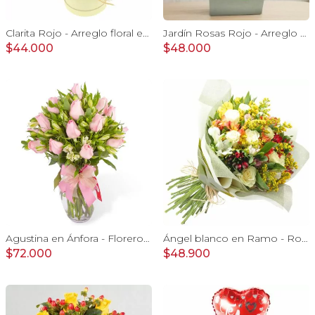
Clarita Rojo - Arreglo floral en sombrerero con rosas Rojo, limonium y vara de oro
Jardín Rosas Rojo - Arreglo con 12 rosas rojo e hypericum
$44.000
$48.000
Agustina en Ánfora - Florero 18 rosas rosadas y astromelias
Ángel blanco en Ramo - Rosas blancas y Astromelias
$72.000
$48.900