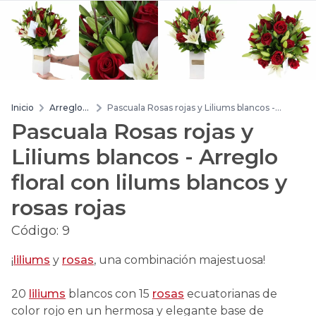
Inicio
Arreglos
Pascuala Rosas rojas y Liliums blancos -
de flores
Arreglo floral con lilums blancos y rosas rojas
Pascuala Rosas rojas y
Liliums blancos - Arreglo
floral con lilums blancos y
rosas rojas
Código:
9
¡
liliums
y
rosas
, una combinación majestuosa!
20
liliums
blancos con 15
rosas
ecuatorianas de
color rojo en un hermosa y elegante base de