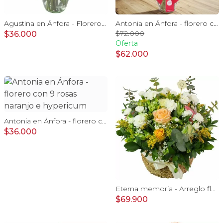
Agustina en Ánfora - Florero con 9 rosas blanco y astromelia
Antonia en Ánfora - florero con 18 rosas rojo e hypericum
$72.000
$36.000
Oferta
$62.000
Antonia en Ánfora - florero con 9 rosas naranjo e hypericum
$36.000
Eterna memoria - Arreglo floral con Mini claveles blancos rosas ecuatorianas blancas, gypsophilia y astromelias amarillas
$69.900