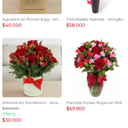
Agustina en flower bag - Arreglo 10 rosas rojo y astromelias
Felicidades Naranja - Arreglo floral con globo, gerberas y astromelias naranjas e hypericum
$40.000
$58.000
Antonia en Sombrero - Arreglo 9 rosas rojo e hypericum
Pamela Rosas Rojas en Ánfora - Florero de vidrio con con rosas rojas y mini claveles fucsias y rojos
$36.000
$69.900
Oferta
$30.000