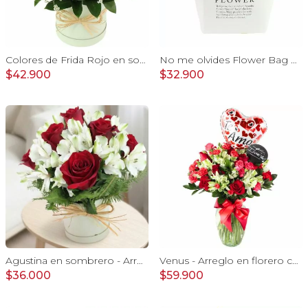
Colores de Frida Rojo en sombrerero - Arreglo floral con rosas, claveles, estate y limonium
No me olvides Flower Bag Rojo - Arreglo Floral con liliums y rosas rojo, hypericum y eucaliptus dolar
$42.900
$32.900
Agustina en sombrero - Arreglo 9 rosas rojo y astromelias
Venus - Arreglo en florero con Rosas, Astromelias y Claveles
$36.000
$59.900