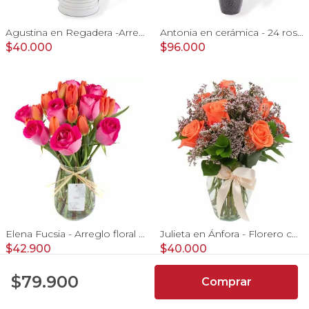
Agustina en Regadera -Arreglo 10 rosas lila y astromelias
Antonia en cerámica - 24 rosas rojo y amarillo e hypericum
$40.000
$96.000
Elena Fucsia - Arreglo floral con rosas fucsias y tulipanes naranjos
Julieta en Ánfora - Florero con 10 rosas naranjo y limonium
$42.900
$40.000
4.9
$79.900
Comprar
7066
Reseñas de
usuarios de