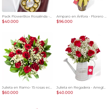
Pack FlowerBox Rosalinda - Caja con 8 rosas mix rojo y blanco, Ferrero Rocher corazón 100g y globo Te amo
Amparo en Ánfora - Florero 24 rosas ecuatorianas amarillo
$40.000
$96.000
Julieta en Ramo- 15 rosas ecuatorianas rojo y limonium
Julieta en Regadera - Arreglo 10 rosas rojo y gypo
$60.000
$40.000