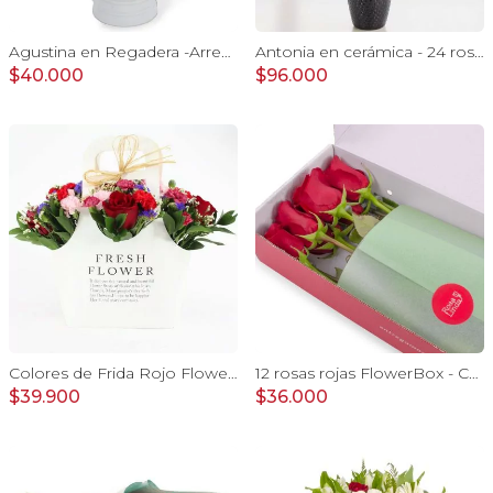
Agustina en Regadera -Arreglo 10 rosas blanco y astromelias
Antonia en cerámica - 24 rosas ecuatorianas rojo e hypericum
$40.000
$96.000
Colores de Frida Rojo Flower Bag - Arreglo floral con rosas, claveles, estate y limonium
12 rosas rojas FlowerBox - Caja de flores con 12 rosas ecuatorianas rojas
$39.900
$36.000