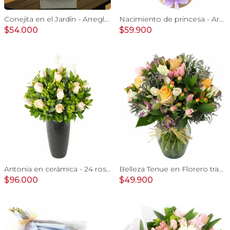
Conejita en el Jardín - Arreglo floral tonos rosa y conejita
Nacimiento de princesa - Arreglo floral para nacimiento de niña en canasto con globo y pizarra
$54.000
$59.900
Antonia en cerámica - 24 rosas color damasco e hypericum
Belleza Tenue en Florero transparente con rosas damasco, mini claveles, astromelias y limonium
$96.000
$49.900