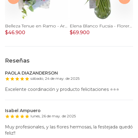
Belleza Tenue en Florero transparente con rosas damasco, mini claveles, astromelias y limonium
Belleza Tenue en Ramo - Arreglo de rosas blancas, delfinium azul, astromelias y eucaliptus
Elena Blanco Fucsia - Florero con rosas blanco y tulipanes fucsia
$46.900
$69.900
$
Reseñas
PAOLA DIAZANDERSON
sábado, 24 de may. de 2025
Excelente coordinación y producto felicitaciones ⭐️⭐️⭐️
Isabel Ampuero
lunes, 26 de may. de 2025
Muy profesionales, y las flores hermosas, la festejada quedó
feliz!!