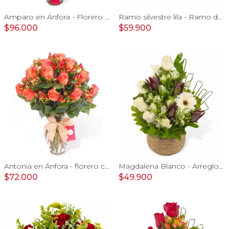
Amparo en Ánfora - Florero 24 rosas ecuatorianas damasco
Ramo silvestre lila - Ramo de flores circular con rosas, claveles, astromelias, mini rosas e hypericum rosado
$96.000
$59.900
Antonia en Ánfora - florero con 18 rosas naranjo e hypericum
Magdalena Blanco - Arreglo floral con rosas, gerbera y astromelias blancas
$72.000
$49.900