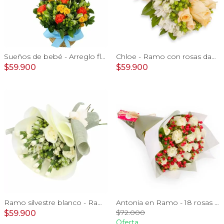
Sueños de bebé - Arreglo floral para nacimiento de niño en canasto con globo y pizarra
Chloe - Ramo con rosas damasco, hypericum verde y minirosas blanco
$59.900
$59.900
Ramo silvestre blanco - Ramo de flores circular con rosas blancas, claveles blancos, astromelias e hypericum verde
Antonia en Ramo - 18 rosas ecuatorianas blanco e hypericum
$72.000
$59.900
Oferta