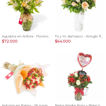
Agustina en Ánfora - Florero 18 rosas damasco y astromelias
Tú y Yo damasco - Arreglo floral con rosas damasco e hypericum verde
$72.000
$64.000
Antonia en Ramo - 18 rosas ecuatorianas damasco e hypericum
Reina Madre Rojo y Blanco - Florero con 9 rosas e hypericum, globo y pizarra