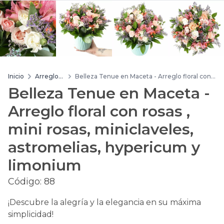
Inicio
Arreglos
Belleza Tenue en Maceta - Arreglo floral con
de flores
rosas , mini rosas, miniclaveles, astromelias,
Belleza Tenue en Maceta -
hypericum y limonium
Arreglo floral con rosas ,
mini rosas, miniclaveles,
astromelias, hypericum y
limonium
Código:
88
¡Descubre la alegría y la elegancia en su máxima
simplicidad!