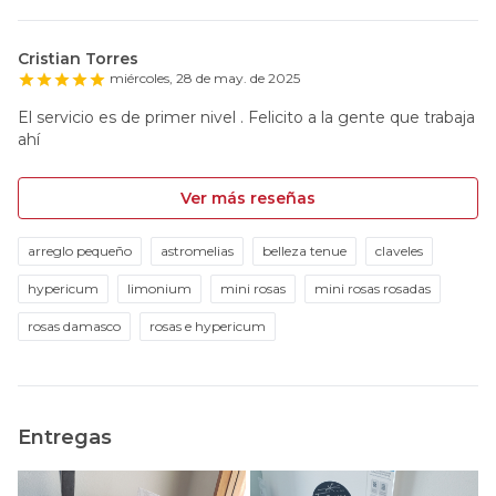
Cristian Torres
miércoles, 28 de may. de 2025
El servicio es de primer nivel . Felicito a la gente que trabaja
ahí
Ver más reseñas
arreglo pequeño
astromelias
belleza tenue
claveles
hypericum
limonium
mini rosas
mini rosas rosadas
rosas damasco
rosas e hypericum
Entregas