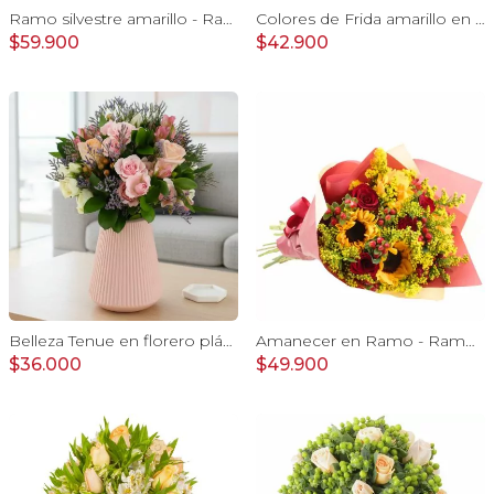
Ramo silvestre amarillo - Ramo de flores circular con rosas amarillas, claveles, astromelias e hypericum verde
Colores de Frida amarillo en florero - Ánfora con rosas, claveles, estate y limonium
$59.900
$42.900
Belleza Tenue en florero plástico - arreglo rosa pastel
Amanecer en Ramo - Ramo con girasoles, rosas rojo e hypericum
$36.000
$49.900