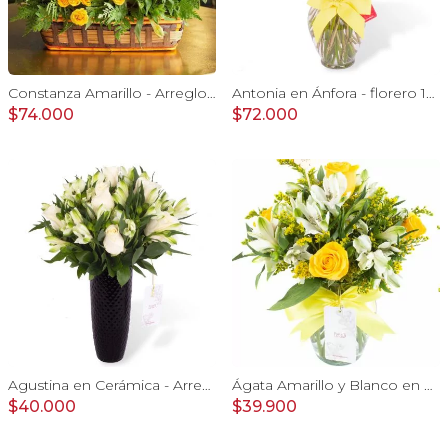
Constanza Amarillo - Arreglo floral en canasto con gerberas, rosas, minirosas y astromelias amarillas
Antonia en Ánfora - florero 18 rosas amarillo e hypericum
$74.000
$72.000
Agustina en Cerámica - Arreglo 10 rosas blanco y astromelias
Ágata Amarillo y Blanco en florero - rosas, astromelias
$40.000
$39.900