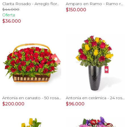
Clarita Rosado - Arreglo floral en sombrerero con rosas Rosado, limonium y vara de oro
Amparo en Ramo - Ramo redondo 50 rosas ecuatorianas damasco
$44.000
$150.000
Oferta
$36.000
Antonia en canasto - 50 rosas ecuatoriana rojo e hypericum
Antonia en cerámica - 24 rosas rojo y amarillo e hypericum
$200.000
$96.000