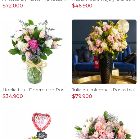
$72.000
$46.900
Noelia Lila - Florero con Rosas, mini rosas, mini claveles y limonium
Julia en columna - Rosas blancas, minirosas rosadas
$34.900
$79.900