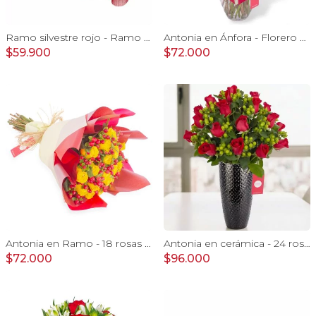
Ramo silvestre rojo - Ramo de flores circular con rosas rojas, claveles, astromelias, mini rosas e hypericum rojo
Antonia en Ánfora - Florero con 18 rosa blanco y rojo
$59.900
$72.000
Antonia en Ramo - 18 rosas ecuatorianas amarillo e hypericum
Antonia en cerámica - 24 rosas ecuatorianas rojo e hypericum
$72.000
$96.000