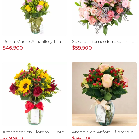
Reina Madre Amarillo y Lila - Florero con 9 rosas e hypericum, globo y pizarra
Sakura - Ramo de rosas, mini rosas, mini claveles y limonium en tonos rosados
$46.900
$59.900
Amanecer en Florero - Florero con girasoles, rosas rojo e hypericum
Antonia en Ánfora - florero con 9 rosas damasco e hypericum
$49.900
$36.000