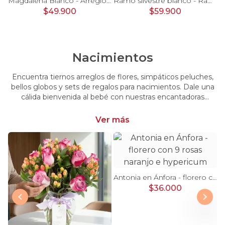
Pésame Rosado - Arreglo floral de condolencias
Magdalena Blanco - Arreglo floral con rosas, gerbera y astromelias blancas
Ramo silvestre blanco - Ramo de flores circular con rosas blancas, claveles blancos, astromelias e hypericum verde
$49.900
$59.900
Nacimientos
Encuentra tiernos arreglos de flores, simpáticos peluches,
bellos globos y sets de regalos para nacimientos. Dale una
cálida bienvenida al bebé con nuestras encantadoras
opciones, perfectas para celebrar este momento tan
especial.
Ver más
Antonia en Ánfora - florero con 9 rosas naranjo e hypericum
$36.000