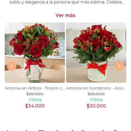
estilo y elegancia a la persona que más estima. Celebra
momentos especiales con nuestra selección única y
significativa.
Ver más
y Blanco en florero - rosas y astromelias
Antonia en Ánfora - florero con 9 rosas rojo e hypericum
Antonia en Sombrero - Arreglo 9 rosas rojo e hypericum
$36.000
$36.000
Oferta
Oferta
$34.000
$30.000