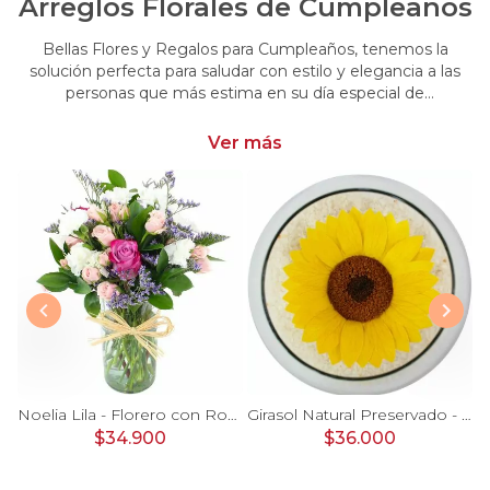
Arreglos Florales de Cumpleaños
Bellas Flores y Regalos para Cumpleaños, tenemos la
solución perfecta para saludar con estilo y elegancia a las
personas que más estima en su día especial de
cumpleaños. Encuentra las más hermosas flores y regalos
para cumpleaños
Ver más
Ágata Naranjo y Blanco en florero - rosas, astromelias
Noelia Lila - Florero con Rosas, mini rosas, mini claveles y limonium
Girasol Natural Preservado - girasol preservado en pecera vidrio con piedrecitas
$34.900
$36.000