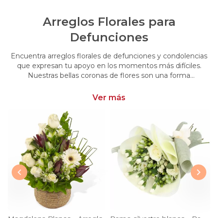
Arreglos Florales para
Defunciones
Encuentra arreglos florales de defunciones y condolencias
que expresan tu apoyo en los momentos más difíciles.
Nuestras bellas coronas de flores son una forma
conmovedora de acompañar y brindar consuelo en esos
momentos de pérdida.
Ver más