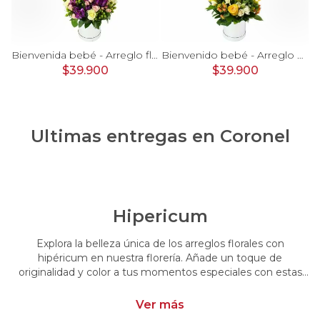
rosas, mini rosas, hypericum, globo te amo y pizarra
Bienvenida bebé - Arreglo floral con globos, rosas blanci, minirosas rosado, astromelias morado e hypericum
Bienvenido bebé - Arreglo floral con globos, rosas amarillo, minirosas blanco, astromelias e hypericum
$39.900
$39.900
Ultimas entregas en
Coronel
Hipericum
Explora la belleza única de los arreglos florales con
hipéricum en nuestra florería. Añade un toque de
originalidad y color a tus momentos especiales con estas
flores cautivadoras. Encarga arreglos florales con hipéricum
y dale un toque distintivo y vibrante a tus emociones.
Ver más