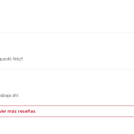
uedó feliz!!
rabaja ahí
Ver más reseñas