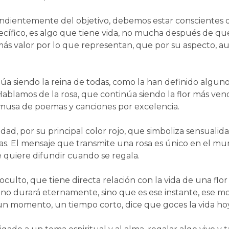
dientemente del objetivo, debemos estar conscientes de
cífico, es algo que tiene vida, no mucha después de que 
más valor por lo que representan, que por su aspecto, 
núa siendo la reina de todas, como la han definido algun
 Hablamos de la rosa, que continúa siendo la flor más ve
y musa de poemas y canciones por excelencia.
idad, por su principal color rojo, que simboliza sensualid
s. El mensaje que transmite una rosa es único en el mun
e quiere difundir cuando se regala.
oculto, que tiene directa relación con la vida de una flo
 no durará eternamente, sino que es ese instante, ese mo
a un momento, un tiempo corto, dice que goces la vida ho