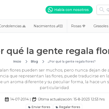
Habla con nosotros
Condolencias 🙏
Nacimientos 👶🏻
Rosas 🌹
Girasoles
r qué la gente regala flo
Inicio
Blog
¿Por qué la gente regala flores?
alan flores pueden ser muchos, pero nunca dejan de 
cia que representan las flores, puede traducirse en la 
ite un aroma diferente y su peculiar forma, la hace un s
particularidad.
14-07-2014
|
Última actualización:
15-8-2023 12:53
hrs
Enviar flores
Regalar flores