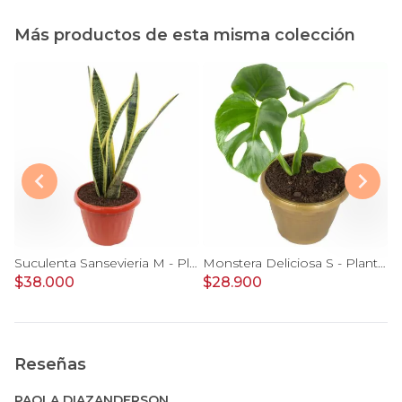
Más productos de esta misma colección
Chiflera M - Planta de interior en macetero
Suculenta Sansevieria M - Planta de interior en macetero
Monstera Deliciosa S - Planta de interior en macetero
$38.000
$28.900
$
Reseñas
PAOLA DIAZANDERSON