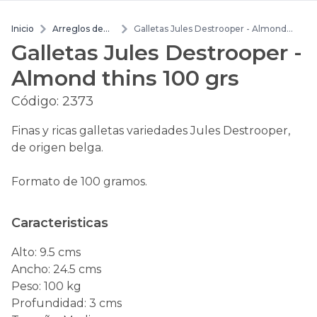
Inicio
Arreglos de
Galletas Jules Destrooper - Almond
flores
thins 100 grs
Galletas Jules Destrooper -
Almond thins 100 grs
Código:
2373
Finas y ricas galletas variedades Jules Destrooper,
de origen belga.
Formato de 100 gramos.
Caracteristicas
Alto
:
9.5 cms
Ancho
:
24.5 cms
Peso
:
100 kg
Profundidad
:
3 cms