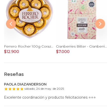
k Hershey's Blanco y Leche
Ferrero Rocher 100g Corazón
Cranberries Bitter - Cranberries bañados chocolate 62% cacao Piwen
$12.900
$7.000
$
Reseñas
PAOLA DIAZANDERSON
sábado, 24 de may. de 2025
Excelente coordinación y producto felicitaciones ⭐️⭐️⭐️