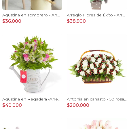
Agustina en sombrero - Arreglo 9 rosas blanco y astromelias
Arreglo Flores de Éxito - Arreglo floral para graduaciones con rosas rojas y blancas, peluche de elefante, pizarra y globos
$36.000
$38.900
Agustina en Regadera -Arreglo 10 rosas lila y astromelias
Antonia en canasto - 50 rosas ecuatoriana blanco e hypericum
$40.000
$200.000