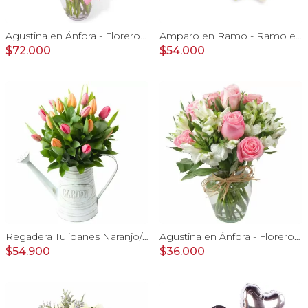
Agustina en Ánfora - Florero 18 rosas rosadas y astromelias
Amparo en Ramo - Ramo extendido 18 rosas ecuatorianas blanco
$72.000
$54.000
Regadera Tulipanes Naranjo/Fucsia- Arreglo floral en regadera con mix de tulipanes naranjo y fucsia
Agustina en Ánfora - Florero con 9 rosas rosado y astromelia
$54.900
$36.000