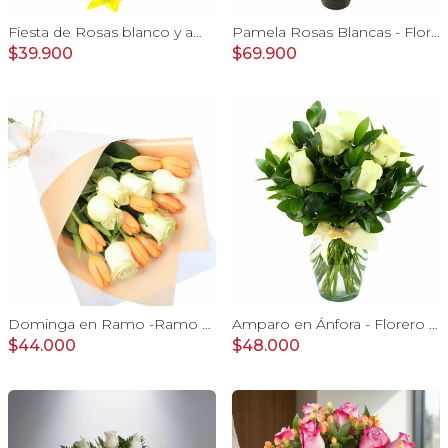
Fiesta de Rosas blanco y amarillo - arreglo con rosas, hypericum y globo feliz cumpleaños
Pamela Rosas Blancas - Florero negro mediano con rosas blancas y mini claveles amarillos y naranjos
$39.900
$69.900
Dominga en Ramo -Ramo de Rosas Blanco y Tulipanes naranjo
Amparo en Ánfora - Florero 12 rosas ecuatorianas blanco
$44.000
$48.000