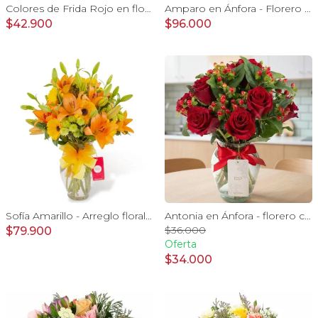
Colores de Frida Rojo en florero - Ánfora con rosas, claveles, estate y limonium
Amparo en Ánfora - Florero 24 rosas ecuatorianas rojo
$42.900
$96.000
Sofía Amarillo - Arreglo floral en florero ánfora con liliums naranjos, gerberas amarillas y maules verdes
Antonia en Ánfora - florero con 9 rosas rojo e hypericum
$36.000
$79.900
Oferta
$34.000