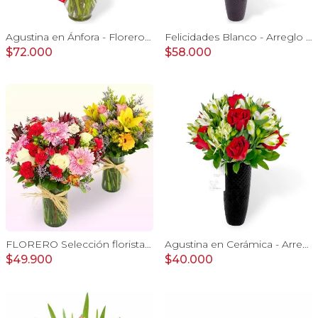
Agustina en Ánfora - Florero 18 rosas damasco y astromelias
Felicidades Blanco - Arreglo floral con globo, gerberas, astromelias y gypsophilas
$72.000
$58.000
FLORERO Selección florista del día - florero mix de flores de temporada
Agustina en Cerámica - Arreglo 10 rosas rojo y astromeliass
$49.900
$40.000