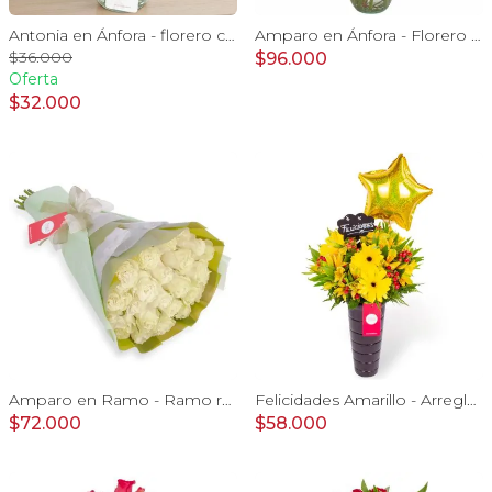
Antonia en Ánfora - florero con 9 rosas amarillo e hypericum
Amparo en Ánfora - Florero 24 rosas ecuatorianas rosado
$36.000
$96.000
Oferta
$32.000
Amparo en Ramo - Ramo redondo 24 rosas ecuatorianas blanco
Felicidades Amarillo - Arreglo floral con globo, gerberas y astromelias amarillas e hypericum
$72.000
$58.000