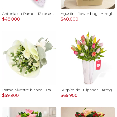
Antonia en Ramo - 12 rosas mix blanco y rojo con hypericum
Agustina flower bag - Arreglo 10 rosas blanco y astromelias
$48.000
$40.000
Ramo silvestre blanco - Ramo de flores circular con rosas blancas, claveles blancos, astromelias e hypericum verde
Suspiro de Tulipanes - Arreglo floral con mix multicolor de 30 tulipanes
$59.900
$69.900