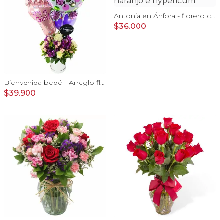
Antonia en Ánfora - florero con 9 rosas naranjo e hypericum
$36.000
Bienvenida bebé - Arreglo floral con globos, rosas blanci, minirosas rosado, astromelias morado e hypericum
$39.900