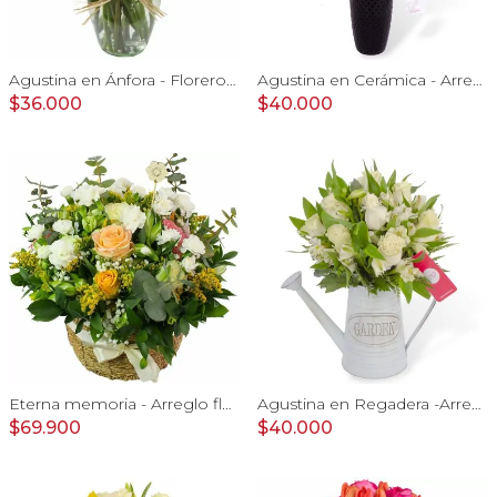
Agustina en Ánfora - Florero con 9 rosas blanco y astromelia
Agustina en Cerámica - Arreglo 10 rosas blanco y astromelias
$36.000
$40.000
Eterna memoria - Arreglo floral con Mini claveles blancos rosas ecuatorianas blancas, gypsophilia y astromelias amarillas
Agustina en Regadera -Arreglo 10 rosas blanco y astromelias
$69.900
$40.000