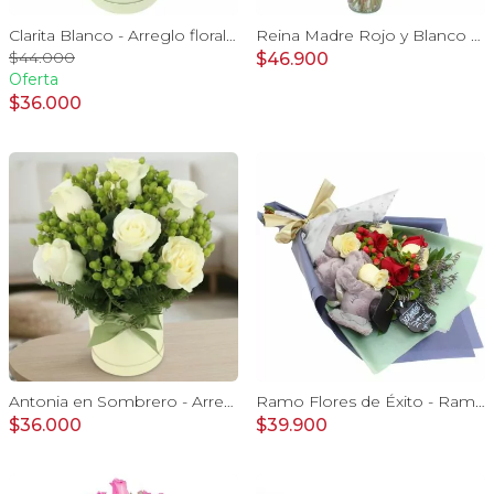
Clarita Blanco - Arreglo floral en sombrerero con rosas blanco, limonium y vara de oro
Reina Madre Rojo y Blanco - Florero con 9 rosas e hypericum, globo y pizarra
$44.000
$46.900
Oferta
$36.000
Antonia en Sombrero - Arreglo con 9 rosas blanco e hypericum
Ramo Flores de Éxito - Ramo de flores para graduación con rosas rojas y rosas blancas, peluche de elefante y pizarra
$36.000
$39.900