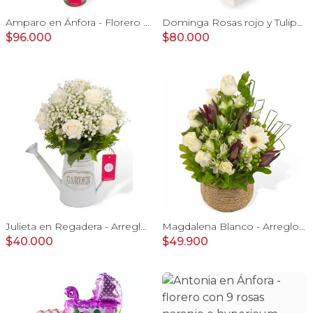
Amparo en Ánfora - Florero 24 rosas ecuatorianas damasco
Dominga Rosas rojo y Tulipanes amarillo - Arreglo floral
$96.000
$80.000
Julieta en Regadera - Arreglo 10 rosas blanco y gypo
Magdalena Blanco - Arreglo floral con rosas, gerbera y astromelias blancas
$40.000
$49.900