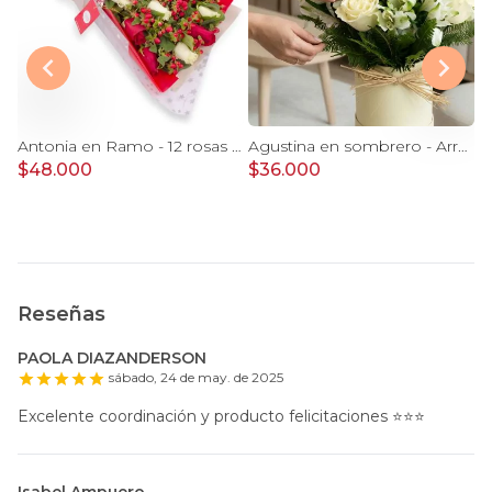
Clarita Blanco - Arreglo floral en sombrerero con rosas blanco, limonium y vara de oro
Antonia en Ramo - 12 rosas mix blanco y rojo con hypericum
Agustina en sombrero - Arreglo 9 rosas blanco y astromelias
$48.000
$36.000
$
Reseñas
PAOLA DIAZANDERSON
sábado, 24 de may. de 2025
Excelente coordinación y producto felicitaciones ⭐️⭐️⭐️
Isabel Ampuero