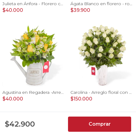
Julieta en Ánfora - Florero con 10 rosas rojo y limonium
Ágata Blanco en florero - rosas y astromelias blanco y vara de oro
$40.000
$39.900
Agustina en Regadera -Arreglo 10 rosas amarillo y astromelia
Carolina - Arreglo floral con 50 rosas blancas
$40.000
$150.000
4.9
$42.900
Comprar
7066
Reseñas de
usuarios de