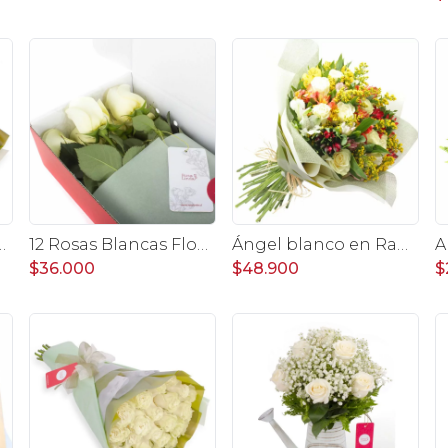
cuatorianas blanco e hypericum
12 Rosas Blancas Flowerbox - Caja de flores con 12 rosas ecuatorianas blancas
Ángel blanco en Ramo - Rosas blancas y Astromelias
$36.000
$48.900
$