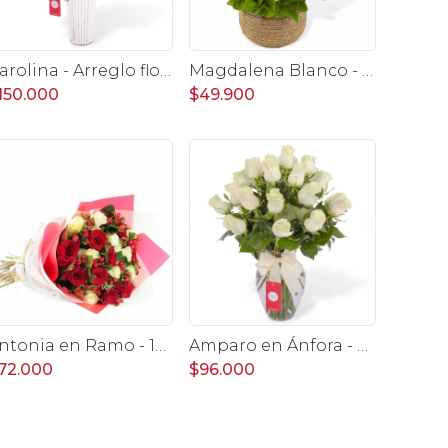
Carolina - Arreglo floral con 50 rosas blancas
Magdalena Blanco - Arreglo floral con rosas, gerbera y astromelias blancas
150.000
$49.900
Antonia en Ramo - 18 rosas mix blanco y rojo con hypericum
Amparo en Ánfora - Florero 24 rosas ecuatorianas blanco
72.000
$96.000