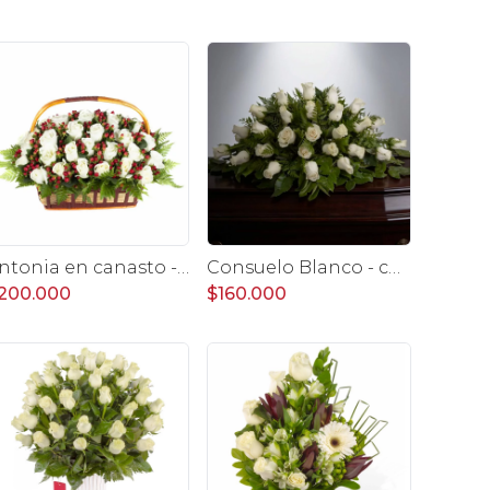
Antonia en canasto - 50 rosas ecuatoriana blanco e hypericum
Consuelo Blanco - cubre urna 40 rosas ecuatorianas blanco
200.000
$160.000