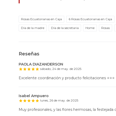
Rosas Ecuatorianas en Caja
6 Rosas Ecuatorianas en Caja
Día de la madre
Día de la secretaria
Home
Rosas
Reseñas
PAOLA DIAZANDERSON
sábado, 24 de may. de 2025
Excelente coordinación y producto felicitaciones ⭐️⭐️⭐️
Isabel Ampuero
lunes, 26 de may. de 2025
Muy profesionales, y las flores hermosas, la festejada q