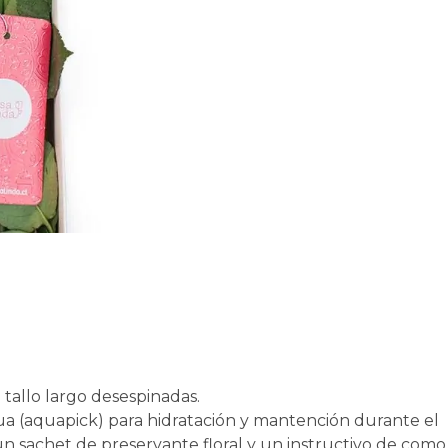
tallo largo desespinadas.
ua (aquapick) para hidratación y mantención durante el
un sachet de preservante floral y un instructivo de como