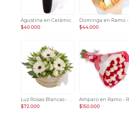
Agustina en Cerámica - Arreglo 10 rosas blanco y astromelias
Dominga en R
$40.000
$44.000
Luz Rosas Blancas - Arreglo floral en canasto circular con gerberas blancas, rosas blancas y astromelias blancas
$72.000
$150.000