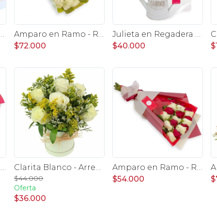
amo -Ramo de Rosas Blanco y Tulipanes naranjo
Amparo en Ramo - Ramo redondo 24 rosas ecuatorianas blanco
Julieta en Regadera - Arreglo 10 rosas blanco y gypo
$72.000
$40.000
$
Amparo en Ramo - Ramo redondo con 50 rosas blanco y rojo
Clarita Blanco - Arreglo floral en sombrerero con rosas blanco, limonium y vara de oro
Amparo en Ramo - Ramo extendido 18 rosas blanco y rojo
$44.000
$54.000
$
Oferta
$36.000