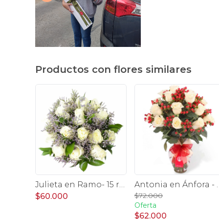
Productos con flores similares
Julieta en Ramo- 15 rosas ecuatorianas blanco y limonium
Antonia en Ánfora - florero 
$72.000
$60.000
Oferta
$62.000