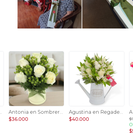
con 18 rosas blanco e hypericum
Antonia en Sombrero - Arreglo con 9 rosas blanco e hypericum
Agustina en Regadera -Arreglo 10 rosas blanco y astromelias
$
$36.000
$40.000
O
$