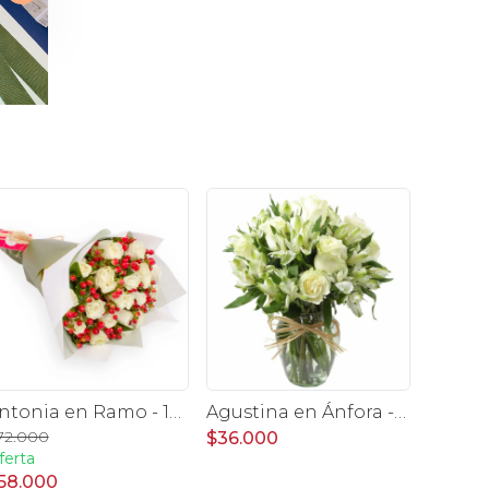
Antonia en Ramo - 18 rosas ecuatorianas blanco e hypericum
Agustina en Ánfora - Florero con 9 rosas blanco y astromelia
72.000
$36.000
ferta
58.000