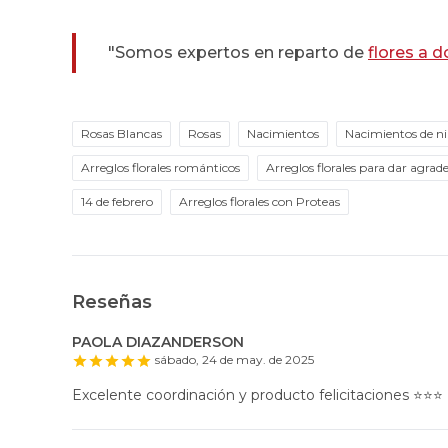
"Somos expertos en reparto de
flores a d
Rosas Blancas
Rosas
Nacimientos
Nacimientos de n
Arreglos florales románticos
Arreglos florales para dar agra
14 de febrero
Arreglos florales con Proteas
Reseñas
PAOLA DIAZANDERSON
sábado, 24 de may. de 2025
Excelente coordinación y producto felicitaciones ⭐️⭐️⭐️