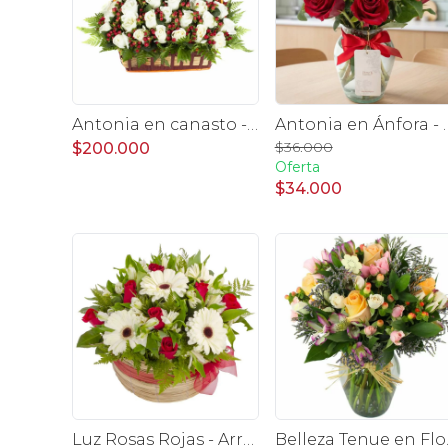
Antonia en canasto - 50 rosas ecuatoriana blanco e hypericum
Antonia en Ánfora - florero
$36.000
$200.000
Oferta
$34.000
Luz Rosas Rojas - Arreglo floral en canasto circular con gerberas blancas, rosas rojas y astromelias blancas
Belleza Tenue en Flo