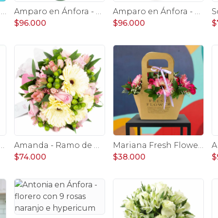
Ramo de Gerberas Mix - Ramo con 30 gerberas multicolor y ruscus
Amparo en Ánfora - Florero 24 rosas ecuatorianas rosado
Amparo en Ánfora - Florero 24 rosas ecuatorianas damasco
$96.000
$96.000
$
lanco/Fucsia - Arreglo floral en regadera con mix de tulipanes blanco y fucsia
Amanda - Ramo de novia con gerberas, rosas rosadas y astromelias rosadas
Mariana Fresh Flower Bag Rosado - Arreglo Floral con gerberas rosado, minirosas y limonium
$74.000
$38.000
$