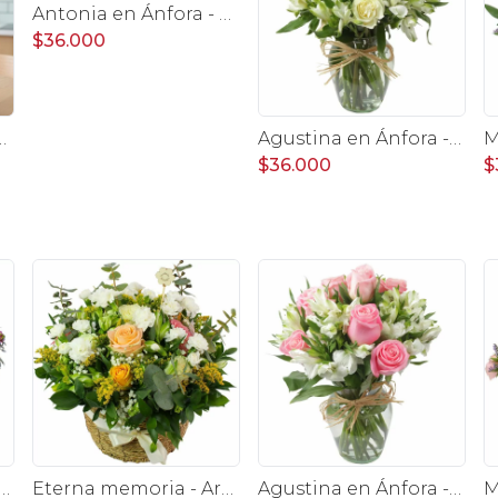
Antonia en Ánfora - florero con 9 rosas naranjo e hypericum
$36.000
 con 9 rosas rojo e hypericum
Agustina en Ánfora - Florero con 9 rosas blanco y astromelia
$36.000
$
rero transparente con rosas damasco, mini claveles, astromelias y limonium
Eterna memoria - Arreglo floral con Mini claveles blancos rosas ecuatorianas blancas, gypsophilia y astromelias amarillas
Agustina en Ánfora - Florero con 9 rosas rosado y astromelia