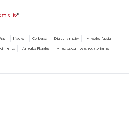
omicilio
"
iñas
Maules
Gerberas
Día de la mujer
Arreglos fucsia
decimiento
Arreglos Florales
Arreglos con rosas ecuatorianas