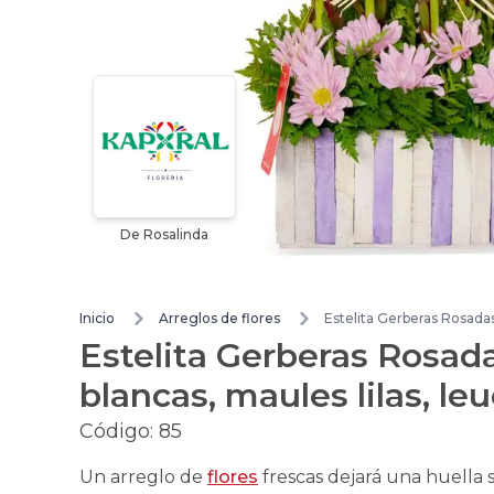
De Rosalinda
Inicio
Arreglos de flores
Estelita Gerberas Rosadas
Estelita Gerberas Rosadas
blancas, maules lilas, l
Código:
85
Un arreglo de
flores
frescas dejará una huella s