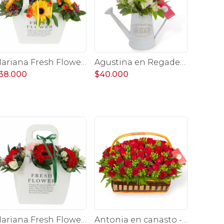
Mariana Fresh Flower Bag Amarillo - Arreglo Floral con gerberas amarillo, minirosas y limonium
Agustina en Regadera -Arreglo 10 rosas blanco y astromelias
38.000
$40.000
Mariana Fresh Flower Bag Rojo - Arreglo Floral con gerberas rojo, minirosas y limonium
Antonia en canasto - 50 rosas ecuatoriana rojo e hypericum