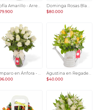
Sofía Amarillo - Arreglo floral en florero ánfora con liliums naranjos, gerberas amarillas y maules verdes
Dominga Rosas Blanco y Tulipanes Fucsia - Arreglo floral
79.900
$80.000
Amparo en Ánfora - Florero 24 rosas ecuatorianas blanco
Agustina en Regadera -Arreglo 10 rosas amarillo y astromelia
96.000
$40.000