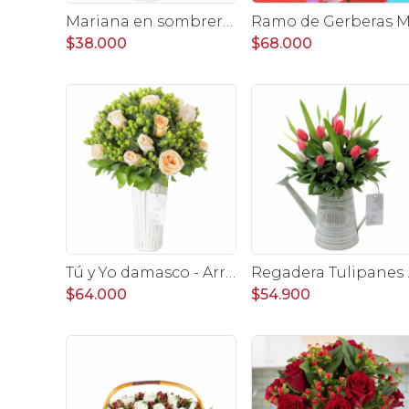
Mariana en sombrerero rosado - Arreglo floral con gerberas rosado, minirosas y limonium
$38.000
$68.000
Tú y Yo damasco - Arreglo floral con rosas damasco e hypericum verde
Regadera Tulipanes B
$64.000
$54.900