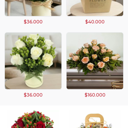
$36.000
$40.000
Arreglos damasco
Arreglos de Globos
Arreglos Florales
Arreglos florales amarillos
Arreglos florales de color rojo
$36.000
$160.000
Arreglos Florales de Cumpleaños
Arreglos Florales en Florero
Arreglos florales en tono blanco