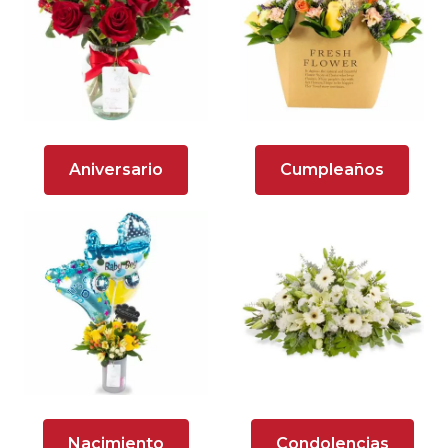
Arreglos florales en tono lila
Arreglos florales en tono naranja
Arreglos Florales para Aniversario
Arreglos florales para dar agradecimiento
Aniversario
Cumpleaños
Arreglos Florales para Defunciones
Arreglos Florales para Eventos
Arreglos florales románticos
Arreglos rosados
Astromelias
Ave del Paraíso (Strelitzia)
Nacimiento
Condolencias