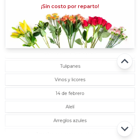
¡Sin costo por reparto!
Rosas Lila
Rosas Rojas
Rosas Rosadas
Selección florista del día
Tulipanes
Vinos y licores
14 de febrero
Alelí
Arreglos azules
Arreglos con rosas ecuatorianas