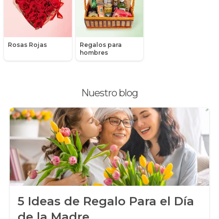
Packs de productos
Peluches
Rosas Rojas
Regalos para
Peonias
hombres
Plantas, Suculentas y Cactus
Nuestro blog
Promociones y Ofertas
Ramos de Flores
Ramos de Novia
Ramos de Rosas
Regalos a Domicilio
5 Ideas de Regalo Para el Día
Regalos para Hombres
de la Madre