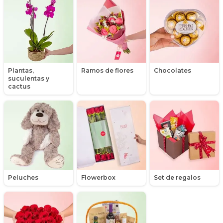
Hipericum
Libros
Liliums
Plantas,
Ramos de flores
Chocolates
suculentas y
Maules
cactus
Mensajes
Minirosas
Nacimiento de niños
Nacimientos
Peluches
Flowerbox
Set de regalos
Nacimientos de niñas
Orquídeas