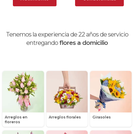
Brunch
Calas
Chocolates y galletas
Tenemos la experiencia de
22
años de servicio
Día de la madre
entregando
flores a domicilio
Día de la mujer
Día de la secretaria
Flores y Regalos de Navidad
Gerberas
Girasoles
Arreglos en
Arreglos florales
Girasoles
Globos
floreros
Graduación