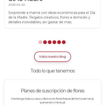
Regalos para niños
2025-04-22
Rosas
Sorprende a mamá con ideas económicas para el Día
de la Madre. Regalos creativos, flores a domicilio y
detalles inolvidables, sin gastar de más.
Rosas Amarillas
Rosas Arcoíris
Rosas Azules
Rosas Bicolor Blancas-Rojas
Visita nuestro blog
Rosas Blancas
Todo lo que tenemos
Rosas Damasco
Rosas en arreglos
Planes de suscripción de flores
Rosas en floreros
Mantenga linda su casa u oficina con flores frescas de forma semanal,
quincenal o mensual
Rosas Fucsia