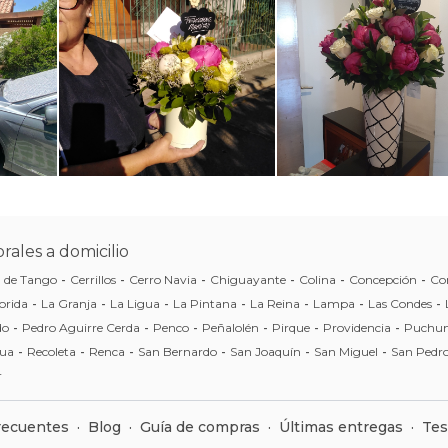
rales a domicilio
a de Tango
-
Cerrillos
-
Cerro Navia
-
Chiguayante
-
Colina
-
Concepción
-
Co
orida
-
La Granja
-
La Ligua
-
La Pintana
-
La Reina
-
Lampa
-
Las Condes
-
do
-
Pedro Aguirre Cerda
-
Penco
-
Peñalolén
-
Pirque
-
Providencia
-
Puchun
ua
-
Recoleta
-
Renca
-
San Bernardo
-
San Joaquín
-
San Miguel
-
San Pedro
r
recuentes
·
Blog
·
Guía de compras
·
Últimas entregas
·
Tes