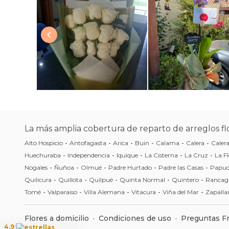
La más amplia cobertura de reparto de arreglos flo
Alto Hospicio
-
Antofagasta
-
Arica
-
Buin
-
Calama
-
Calera
-
Caler
Huechuraba
-
Independencia
-
Iquique
-
La Cisterna
-
La Cruz
-
La Fl
Nogales
-
Ñuñoa
-
Olmué
-
Padre Hurtado
-
Padre las Casas
-
Papu
Quilicura
-
Quillota
-
Quilpué
-
Quinta Normal
-
Quintero
-
Rancag
Tomé
-
Valparaiso
-
Villa Alemana
-
Vitacura
-
Viña del Mar
-
Zapalla
Flores a domicilio
·
Condiciones de uso
·
Preguntas F
4.9