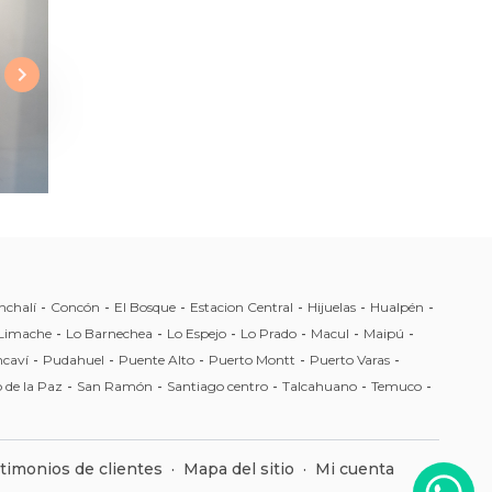
nchalí
-
Concón
-
El Bosque
-
Estacion Central
-
Hijuelas
-
Hualpén
-
Limache
-
Lo Barnechea
-
Lo Espejo
-
Lo Prado
-
Macul
-
Maipú
-
caví
-
Pudahuel
-
Puente Alto
-
Puerto Montt
-
Puerto Varas
-
 de la Paz
-
San Ramón
-
Santiago centro
-
Talcahuano
-
Temuco
-
timonios de clientes
·
Mapa del sitio
·
Mi cuenta