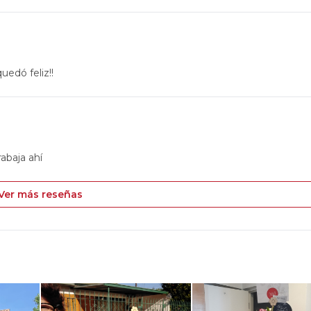
uedó feliz!!
rabaja ahí
Ver más reseñas