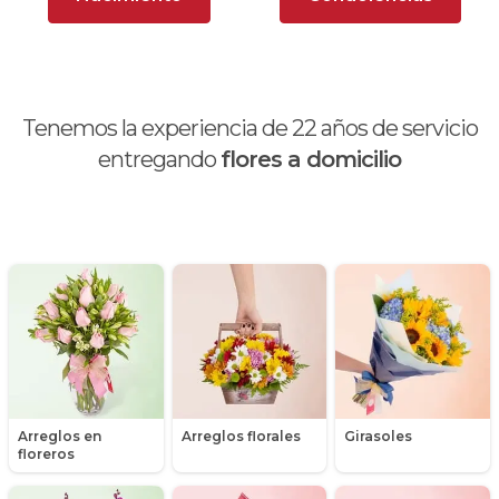
Ave del Paraíso (Strelitzia)
Brunch
Calas
Tenemos la experiencia de
22
años de servicio
Chocolates y galletas
entregando
flores a domicilio
Día de la madre
Día de la mujer
Día de la secretaria
Flores y Regalos de Navidad
Gerberas
Arreglos en
Arreglos florales
Girasoles
Girasoles
floreros
Globos