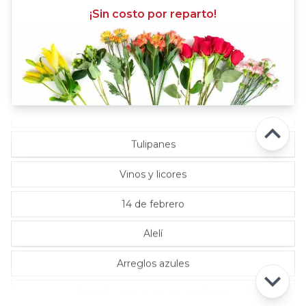
¡Sin costo por reparto!
Rosas Lila
Rosas Rojas
Rosas Rosadas
Selección florista del día
Tulipanes
Vinos y licores
14 de febrero
Alelí
Arreglos azules
Arreglos con rosas ecuatorianas