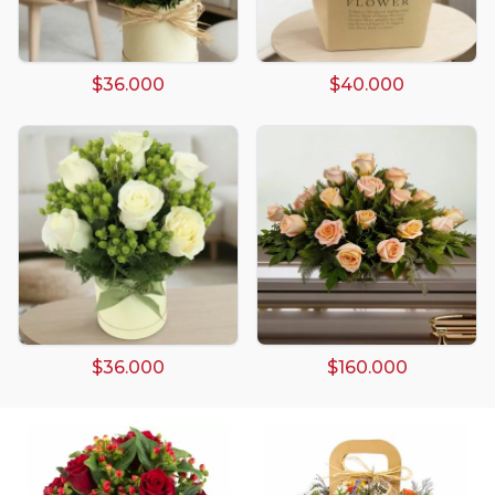
$36.000
$40.000
Arreglos damasco
Arreglos de Globos
Arreglos Florales
Arreglos florales amarillos
$36.000
$160.000
Arreglos florales de color rojo
Arreglos Florales de Cumpleaños
Arreglos Florales en Florero