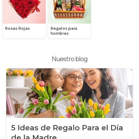
Packs de productos
Peluches
Rosas Rojas
Regalos para
Peonias
hombres
Plantas, Suculentas y Cactus
Nuestro blog
Promociones y Ofertas
Ramos de Flores
Ramos de Novia
Ramos de Rosas
Regalos a Domicilio
5 Ideas de Regalo Para el Día
Regalos para Hombres
de la Madre