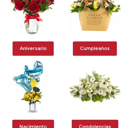
Arreglos florales en tono blanco
Arreglos florales en tono lila
Arreglos florales en tono naranja
Arreglos Florales para Aniversario
Aniversario
Cumpleaños
Arreglos florales para dar agradecimiento
Arreglos Florales para Defunciones
Arreglos Florales para Eventos
Arreglos florales románticos
Arreglos rosados
Astromelias
Nacimiento
Condolencias