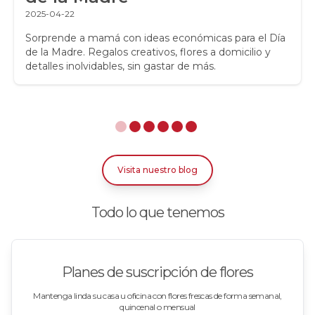
Regalos para niños
2025-04-22
Rosas
Sorprende a mamá con ideas económicas para el Día
de la Madre. Regalos creativos, flores a domicilio y
detalles inolvidables, sin gastar de más.
Rosas Amarillas
Rosas Arcoíris
Rosas Azules
Rosas Bicolor Blancas-Rojas
Visita nuestro blog
Rosas Blancas
Todo lo que tenemos
Rosas Damasco
Rosas en arreglos
Planes de suscripción de flores
Rosas en floreros
Mantenga linda su casa u oficina con flores frescas de forma semanal,
quincenal o mensual
Rosas Fucsia