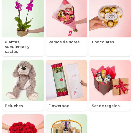
Graduación
Hipericum
Libros
Plantas,
Ramos de flores
Chocolates
suculentas y
Liliums
cactus
Maules
Mensajes
Minirosas
Nacimiento de niños
Peluches
Flowerbox
Set de regalos
Nacimientos
Nacimientos de niñas