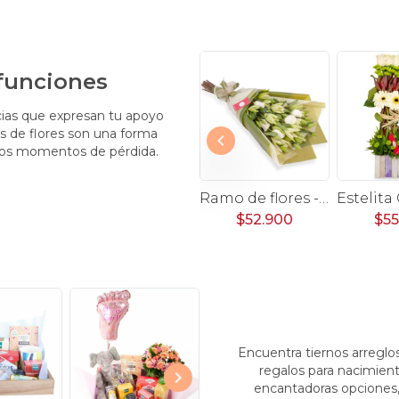
efunciones
cias que expresan tu apoyo
s de flores son una forma
sos momentos de pérdida.
Pésame Blanco - Arreglo floral de condolencias
Pésame con rosas rojas - Arreglo floral de condolencias con rosas blancas y rojas, y mix de flores blancas de temporada
Ramo de flores - Ramo con liliums blancos y rosas ecuatorianas blancas
900
$69.900
$52.900
$55
Encuentra tiernos arreglos
regalos para nacimient
encantadoras opciones,