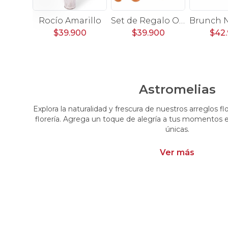
Sorpresa para bebé Rosado - Arreglo floral con peluche, libro, globos y rosas en tonos morados y rosados
Rocío Amarillo
Set de Regalo Oso Goloso - Carretilla de madera con oso de peluche, chocolates, galletas y nutella
00
$39.900
$39.900
$42
Astromelias
Explora la naturalidad y frescura de nuestros arreglos fl
florería. Agrega un toque de alegría a tus momentos e
únicas.
Ver más