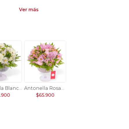
Ver más
Antonella Blanco - Arreglo floral en florero de copa con rosas, gerberas, astromelias y maules color blanco
Antonella Rosado - Arreglo floral en florero de copa con rosas, astromelias, maules e hypericum en tonos rosados
.900
$65.900