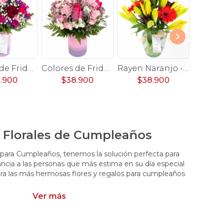
Colores de Frida Rojo en sombrerero - Arreglo floral con rosas, claveles, estate y limonium
Colores de Frida Rosa en Florero - Florero rosado con rosas, claveles, estate y gypsophila
Rayen Naranjo - Florero con gerberas naranjo y liliums amarillo
.900
$38.900
$38.900
$
 Florales de Cumpleaños
s para Cumpleaños, tenemos la solución perfecta para
ancia a las personas que más estima en su día especial
a las más hermosas flores y regalos para cumpleaños
Ver más