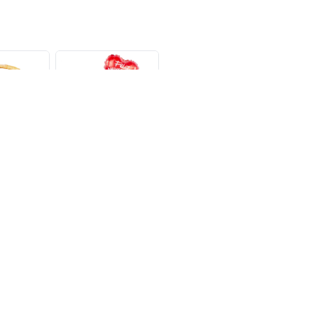
Explora la belleza única d
Añade un toque de origi
flores cautivadoras. En
dist
Ternura Rojo - Canasto con rosas rojas e hypericum verde
Sorpresa de Aniversario - Arreglo floral de aniversario con rosas rojas e hypericum; globo y pizarra de aniversario
Vuelta al sol - Arreglo floral de cumpleaños con rosas blancas e hypericum verde; globo y pizarra de feliz cumpleaños
.900
$49.900
$49.900
orales con astromelias en la
speciales con estas flores