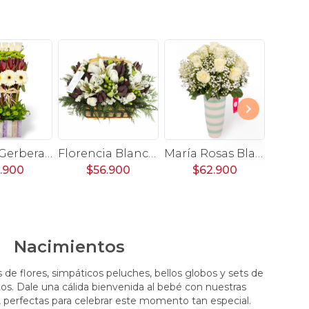
Estelita Gerberas Blancas - Arreglo floral con rosas blancas, maules verdes, leucadendros y gerberas blancas
Florencia Blanco - Canasto con liliums, rosas y leucadendro
María Rosas Blanca - Arreglo floral con 18 rosas blancas y gypsophila
.900
$56.900
$62.900
Nacimientos
 de flores, simpáticos peluches, bellos globos y sets de
os. Dale una cálida bienvenida al bebé con nuestras
 perfectas para celebrar este momento tan especial.