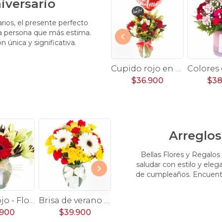
iversario
rios, el presente perfecto
la persona que más estima.
única y significativa.
Florencia Amarillo Ramo - Ramo con liliums amarillos, rosas rojas, hypericum rojo y leucadendro
Julieta en Ramo- 15 rosas ecuatorianas rojo y limonium
Cupido rojo en florero - rosas, mini rosas, hypericum, globo te amo y pizarra
900
$39.900
$36.900
$38
Arreglos
Bellas Flores y Regalo
saludar con estilo y eleg
de cumpleaños. Encuentr
Rayen Rojo - Florero con gerberas rojo y liliums blanco
Brisa de verano amarillo - Florero transparente con gerberas, rosas y mini claveles
Felicidades mamá - Florero para mamá con rosas amarillas, hypericum rojo y miniclaveles
.900
$39.900
$39.900