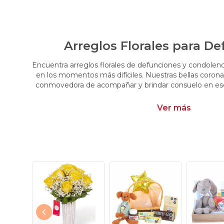
Arreglos Florales para D
Encuentra arreglos florales de defunciones y condolen
en los momentos más difíciles. Nuestras bellas corona
conmovedora de acompañar y brindar consuelo en e
Ver más
Tú y Yo blanco - Arreglo floral con rosas blancas e hypericum rojo
$62.900
$69.