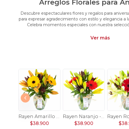
Arreglos Florales para An
Descubre espectaculares flores y regalos para aniversa
para expresar agradecimiento con estilo y elegancia a 
Celebra momentos especiales con nuestra selección 
Ver más
Antonia en Ánfora - florero con 9 rosas rojo e hypericum
$39.900
$39.
Set de Regalo Oso Goloso - Carretilla de madera con oso de peluche, chocolates, galletas y nutella
Rayen Amarillo - Florero con gerberas amarillo y liliums naranjo
Rayen Naranjo - Florero con gerberas naranjo y liliums amarillo
00
$38.900
$38.900
$38