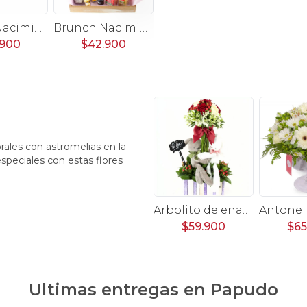
Brunch Nacimiento Es un niño - Bandeja con globo, peluche conejito, té, infusiones, galletas y semillas
Brunch Nacimiento Es una niña - Bandeja con globo, peluche elefantita, té, infusiones, galletas, semillas y flores
Fantito Enamorado - Arreglo floral con rosas ecuatorianas, peluche de elefante, globo corazon y pizarra.
.900
$42.900
$42.900
orales con astromelias en la
speciales con estas flores
Arbolito de enamorados - Arreglo floral con rosas rojas, blancas, hypericum rojo, astromelias y peluches de conejitos
$59.900
$65
Ultimas entregas en
Papudo