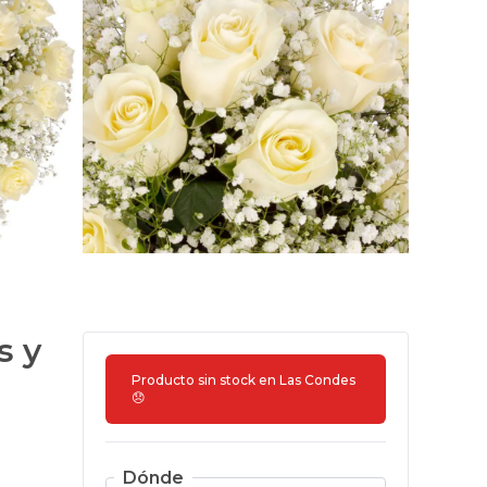
s y
Producto sin stock en
Las Condes
😞
Dónde