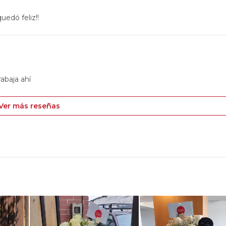
uedó feliz!!
rabaja ahí
Ver más reseñas