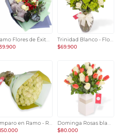
Ramo Flores de Éxito - Ramo de flores para graduación con rosas rojas y rosas blancas, peluche de elefante y pizarra
Trinidad Blanco - Florero ánfora con rosas blancas y maules verdes
39.900
$69.900
Amparo en Ramo - Ramo redondo 50 rosas ecuatorianas blanco
Dominga Rosas blanco y Tulipanes naranjo - Arreglo Floral
150.000
$80.000