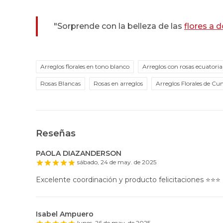
"Sorprende con la belleza de las
flores a d
Arreglos florales en tono blanco
Arreglos con rosas ecuatori
Rosas Blancas
Rosas en arreglos
Arreglos Florales de C
Reseñas
PAOLA DIAZANDERSON
sábado, 24 de may. de 2025
Excelente coordinación y producto felicitaciones ⭐️⭐️⭐️
Isabel Ampuero
lunes, 26 de may. de 2025