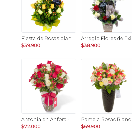
Fiesta de Rosas blanco y amarillo - arreglo con rosas, hypericum y globo feliz cumpleaños
Arreglo Flores de Éxito - 
$39.900
$38.900
Antonia en Ánfora - Florero con 18 rosa blanco y rojo
Pamela Rosas Blancas - Florero negro me
$72.000
$69.900