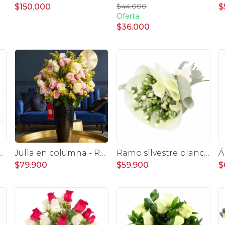
$44.000
$150.000
$
Oferta
$36.000
 24 rosas ecuatorianas blanco
Julia en columna - Rosas blancas, minirosas rosadas
Ramo silvestre blanco - Ramo de flores circular con rosas blancas, claveles blancos, astromelias e hypericum verde
$79.900
$59.900
$