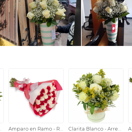
s, rosas blancas y astromelias blancas
Amparo en Ramo - Ramo redondo con 50 rosas blanco y rojo
Clarita Blanco - Arreglo floral en sombrerero con rosas blanco, limonium y vara de oro