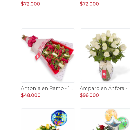
$72.000
$72.000
Antonia en Ramo - 12 rosas mix blanco y rojo con hypericum
Amparo en Ánfora - Florero
$48.000
$96.000