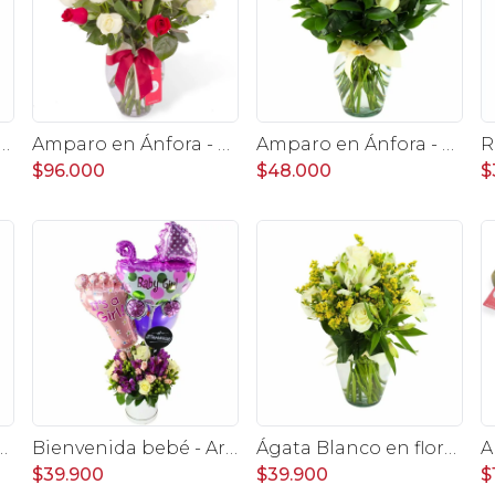
Arreglo floral para graduaciones con rosas rojas y blancas, peluche de elefante, pizarra y globos
Amparo en Ánfora - Florero 24 rosas blanco y rojo
Amparo en Ánfora - Florero 12 rosas ecuatorianas blanco
$96.000
$48.000
$
diano con rosas blancas y mini claveles amarillos y naranjos
Bienvenida bebé - Arreglo floral con globos, rosas blanci, minirosas rosado, astromelias morado e hypericum
Ágata Blanco en florero - rosas y astromelias blanco y vara de oro
$39.900
$39.900
$