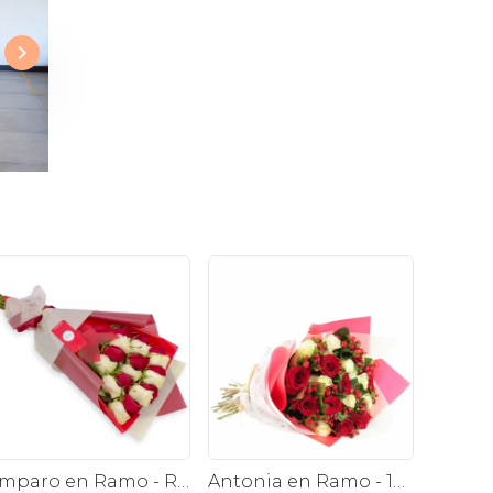
Amparo en Ramo - Ramo extendido 18 rosas blanco y rojo
Antonia en Ramo - 18 rosas mix blanco y rojo con hypericum