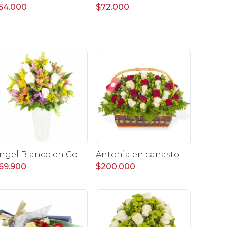
54.000
$72.000
Ángel Blanco en Columna - Rosas ecuatorianas blancas y mix de Astromelias
Antonia en canasto - 50 rosas rojo y blanco e hypericum
69.900
$200.000