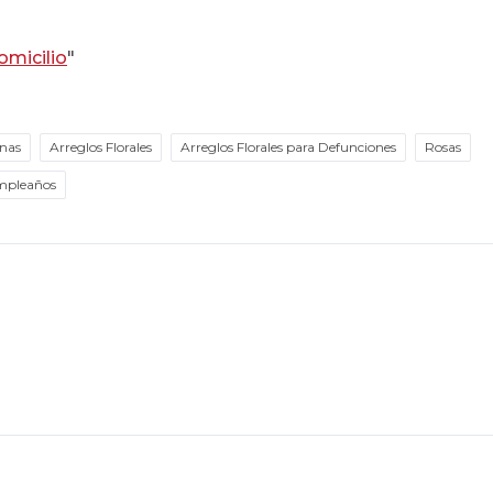
omicilio
"
anas
Arreglos Florales
Arreglos Florales para Defunciones
Rosas
umpleaños