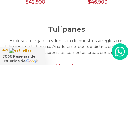
$42.900
$46.900
Tulipanes
Explora la elegancia y frescura de nuestros arreglos con
tulipanes en la florería. Añade un toque de distinción y color
4.9
a tus momentos especiales con estas creaciones únicas.
7066
Reseñas de
Encarga arreglos florales con tulipanes y dale un toque
usuarios de
distintivo y vibrante a tus emociones.
Ver más