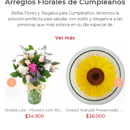
Arreglos Florales de Cumpleaños
Bellas Flores y Regalos para Cumpleaños, tenemos la
solución perfecta para saludar con estilo y elegancia a las
personas que más estima en su día especial de
cumpleaños. Encuentra las más hermosas flores y regalos
para cumpleaños
Ver más
Ágata Naranjo y Blanco en florero - rosas, astromelias
Noelia Lila - Florero con Rosas, mini rosas, mini claveles y limonium
Girasol Natural Preservado - girasol preservado en pecera vidrio con piedrecitas
$34.900
$36.000