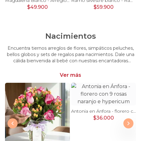
Pésame Rosado - Arreglo floral de condolencias
Magdalena Blanco - Arreglo floral con rosas, gerbera y astromelias blancas
Ramo silvestre blanco - Ramo de flores circular con rosas blancas, claveles blancos, astromelias e hypericum verde
$49.900
$59.900
Nacimientos
Encuentra tiernos arreglos de flores, simpáticos peluches,
bellos globos y sets de regalos para nacimientos. Dale una
cálida bienvenida al bebé con nuestras encantadoras
opciones, perfectas para celebrar este momento tan
especial.
Ver más
Antonia en Ánfora - florero con 9 rosas naranjo e hypericum
$36.000