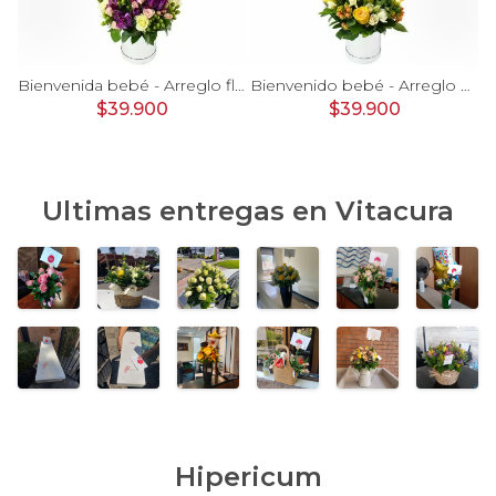
rosas, mini rosas, hypericum, globo te amo y pizarra
Bienvenida bebé - Arreglo floral con globos, rosas blanci, minirosas rosado, astromelias morado e hypericum
Bienvenido bebé - Arreglo floral con globos, rosas amarillo, minirosas blanco, astromelias e hypericum
$39.900
$39.900
Ultimas entregas en
Vitacura
Hipericum