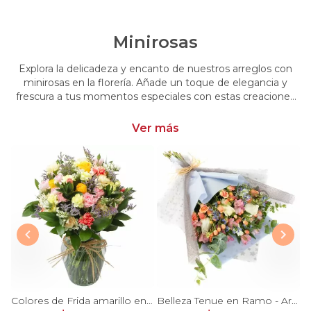
Minirosas
Explora la delicadeza y encanto de nuestros arreglos con
minirosas en la florería. Añade un toque de elegancia y
frescura a tus momentos especiales con estas creaciones
únicas. Encarga arreglos florales con minirosas y dale un
toque distintivo y encantador a tus emociones
Ver más
 damasco, hypericum verde y minirosas blanco
Colores de Frida amarillo en florero - Ánfora con rosas, claveles, estate y limonium
Belleza Tenue en Ramo - Arreglo de rosas blancas, delfinium azul, astromelias y eucaliptus