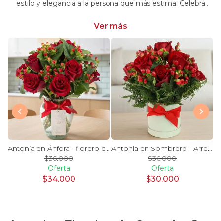
estilo y elegancia a la persona que más estima. Celebra
momentos especiales con nuestra selección única y
significativa.
Ver más
y Blanco en florero - rosas y astromelias
Antonia en Ánfora - florero con 9 rosas rojo e hypericum
Antonia en Sombrero - Arreglo 9 rosas rojo e hypericum
$36.000
$36.000
Oferta
Oferta
$34.000
$30.000