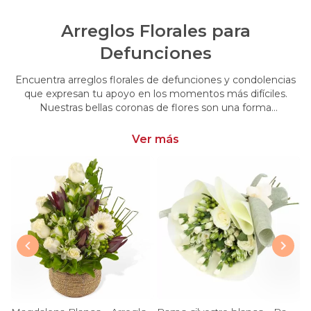
Arreglos Florales para
Defunciones
Encuentra arreglos florales de defunciones y condolencias
que expresan tu apoyo en los momentos más difíciles.
Nuestras bellas coronas de flores son una forma
conmovedora de acompañar y brindar consuelo en esos
momentos de pérdida.
Ver más