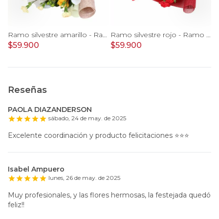
romelias e hypericum verde
Ramo silvestre amarillo - Ramo de flores circular con rosas amarillas, claveles, astromelias e hypericum verde
Ramo silvestre rojo - Ramo de flores circular con rosas rojas, claveles, astromelias, mini rosas e hypericum rojo
$59.900
$59.900
$
Reseñas
PAOLA DIAZANDERSON
sábado, 24 de may. de 2025
Excelente coordinación y producto felicitaciones ⭐️⭐️⭐️
Isabel Ampuero
lunes, 26 de may. de 2025
Muy profesionales, y las flores hermosas, la festejada quedó
feliz!!