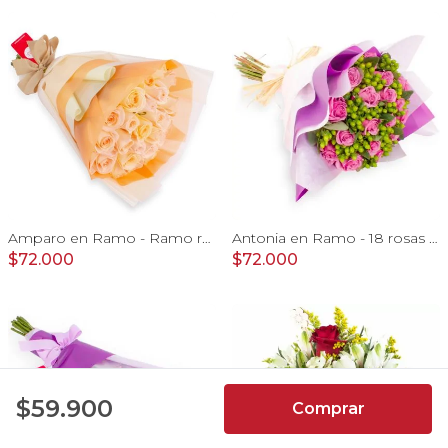
Amparo en Ramo - Ramo redondo 24 rosas ecuatorianas damasco
Antonia en Ramo - 18 rosas ecuatorianas lila e hypericum
$72.000
$72.000
4.9
$59.900
Comprar
7066
Reseñas de
usuarios de