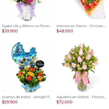
Ágata Lila y Blanco en florero - rosas y astromelias
Antonia en Ramo - 12 rosas ecuatorianas naranjo e hypericum
$39.900
$48.000
Sueños de bebé - Arreglo floral para nacimiento de niño en canasto con globo y pizarra
Agustina en Ánfora - Florero 18 rosas rosadas y astromelias
$59.900
$72.000