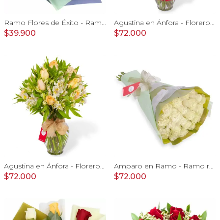
Ramo Flores de Éxito - Ramo de flores para graduación con rosas rojas y rosas blancas, peluche de elefante y pizarra
Agustina en Ánfora - Florero con 18 rosas rojo y astromelias
$39.900
$72.000
Agustina en Ánfora - Florero 18 rosas damasco y astromelias
Amparo en Ramo - Ramo redondo 24 rosas ecuatorianas blanco
$72.000
$72.000