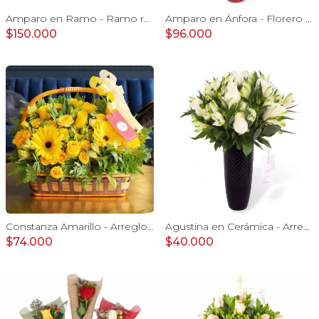
Amparo en Ramo - Ramo redondo 50 rosas ecuatorianas blanco
Amparo en Ánfora - Florero 24 rosas ecuatorianas damasco
$150.000
$96.000
Constanza Amarillo - Arreglo floral en canasto con gerberas, rosas, minirosas y astromelias amarillas
Agustina en Cerámica - Arreglo 10 rosas blanco y astromelias
$74.000
$40.000