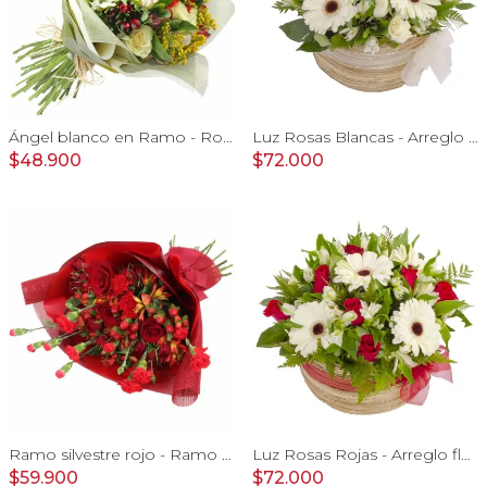
Ángel blanco en Ramo - Rosas blancas y Astromelias
Luz Rosas Blancas - Arreglo floral en canasto circular con gerberas blancas, rosas blancas y astromelias blancas
$48.900
$72.000
Ramo silvestre rojo - Ramo de flores circular con rosas rojas, claveles, astromelias, mini rosas e hypericum rojo
Luz Rosas Rojas - Arreglo floral en canasto circular con gerberas blancas, rosas rojas y astromelias blancas
$59.900
$72.000