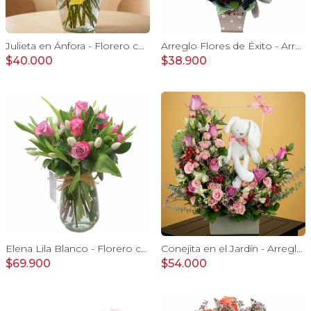
Julieta en Ánfora - Florero con 10 rosas amarillas y limonium
Arreglo Flores de Éxito - Arreglo floral para graduaciones con rosas rojas y blancas, peluche de elefante, pizarra y globos
$40.000
$38.900
Elena Lila Blanco - Florero con rosas lila y tulipanes blanco
Conejita en el Jardín - Arreglo floral tonos rosa y conejita
$69.900
$54.000