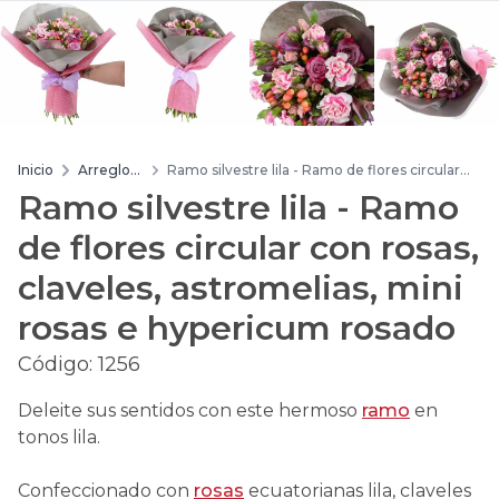
Inicio
Arreglos
Ramo silvestre lila - Ramo de flores circular
de flores
con rosas, claveles, astromelias, mini rosas e
Ramo silvestre lila - Ramo
hypericum rosado
de flores circular con rosas,
claveles, astromelias, mini
rosas e hypericum rosado
Código:
1256
Deleite sus sentidos con este hermoso
ramo
en
tonos lila.
Confeccionado con
rosas
ecuatorianas lila, claveles