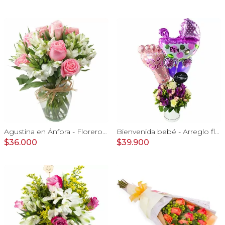
Agustina en Ánfora - Florero con 9 rosas rosado y astromelia
Bienvenida bebé - Arreglo floral con globos, rosas blanci, minirosas rosado, astromelias morado e hypericum
$36.000
$39.900