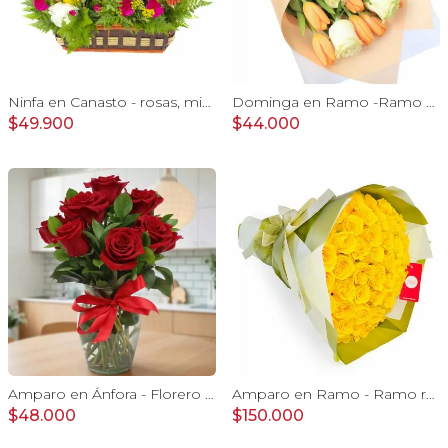
Ninfa en Canasto - rosas, miniclaveles, y astromelias
Dominga en Ramo -Ramo de Rosas Blanco y Tulipanes naranjo
$49.900
$44.000
Amparo en Ánfora - Florero 12 rosas ecuatorianas rojo
Amparo en Ramo - Ramo redondo 50 rosas ecuatorianas amarillo
$48.000
$150.000