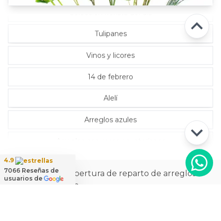
Selección florista del día
Tulipanes
Vinos y licores
14 de febrero
Alelí
Arreglos azules
Arreglos con rosas ecuatorianas
4.9
7066
Reseñas de
La más amplia cobertura de reparto de arreglos
usuarios de
florales a domicilio
Ver
cobertura de reparto