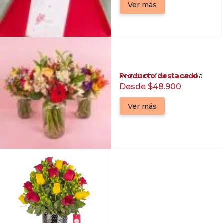
Ver más
Producto destacado
Selección florista del día
Desde $48.900
Ver más