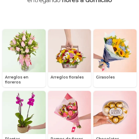
entregando
flores a domicilio
Día de la madre
Día de la mujer
Día de la secretaria
Flores y Regalos de Navidad
Gerberas
Arreglos en
Arreglos florales
Girasoles
Girasoles
floreros
Globos
Graduación
Hipericum
Libros
Plantas,
Ramos de flores
Chocolates