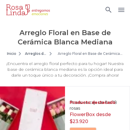
Arreglo Floral en Base de
Cerámica Blanca Mediana
Inicio
Arreglos de
Arreglo Floral en Base de Cerámica
flores
Blanca Mediana
¡Encuentra el arreglo floral perfecto para tu hogar! Nuestra
base de cerámica blanca mediana es la opción ideal para
darle un toque único a tu decoración. ¡Compra ahora!
Producto destacado
Rosas en caja de 8 a 18
rosas
FlowerBox desde
$23.920