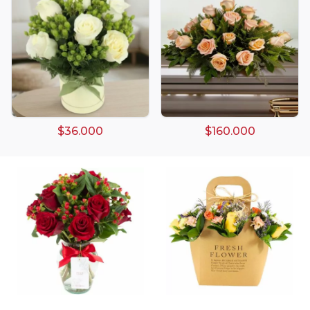
Arreglos damasco
Arreglos de Globos
Arreglos Florales
Arreglos florales amarillos
$36.000
$160.000
Arreglos florales de color rojo
Arreglos Florales de Cumpleaños
Arreglos Florales en Florero
Arreglos florales en tono blanco
Arreglos florales en tono lila
Arreglos florales en tono naranja