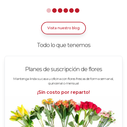
Rosas Azules
Rosas Bicolor Blancas-Rojas
Visita nuestro blog
Rosas Blancas
Todo lo que tenemos
Rosas Damasco
Rosas en arreglos
Planes de suscripción de flores
Rosas en floreros
Mantenga linda su casa u oficina con flores frescas de forma semanal,
quincenal o mensual
Rosas Fucsia
¡Sin costo por reparto!
Rosas Lila
Rosas Rojas
Rosas Rosadas