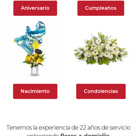
Arreglos Florales para Aniversario
Aniversario
Cumpleaños
Arreglos florales para dar agradecimiento
Arreglos Florales para Defunciones
Arreglos Florales para Eventos
Arreglos florales románticos
Arreglos rosados
Astromelias
Nacimiento
Condolencias
Ave del Paraíso (Strelitzia)
Brunch
Calas
Tenemos la experiencia de
22
años de servicio
Chocolates y galletas