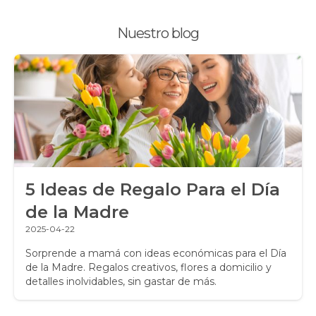
Plantas, Suculentas y Cactus
Nuestro blog
Promociones y Ofertas
Ramos de Flores
Ramos de Novia
Ramos de Rosas
Regalos a Domicilio
5 Ideas de Regalo Para el Día
Regalos para Hombres
de la Madre
Regalos para niños
2025-04-22
Rosas
Sorprende a mamá con ideas económicas para el Día
de la Madre. Regalos creativos, flores a domicilio y
detalles inolvidables, sin gastar de más.
Rosas Amarillas
Rosas Arcoíris