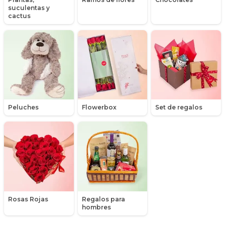
suculentas y
Liliums
cactus
Maules
Mensajes
Minirosas
Nacimiento de niños
Peluches
Flowerbox
Set de regalos
Nacimientos
Nacimientos de niñas
Packs de productos
Peluches
Rosas Rojas
Regalos para
Peonias
hombres