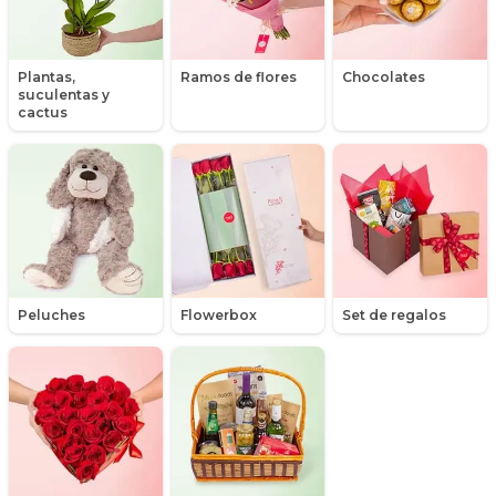
Hipericum
Libros
Plantas,
Ramos de flores
Chocolates
suculentas y
Liliums
cactus
Maules
Mensajes
Minirosas
Nacimiento de niños
Peluches
Flowerbox
Set de regalos
Nacimientos
Nacimientos de niñas
Packs de productos
Peluches