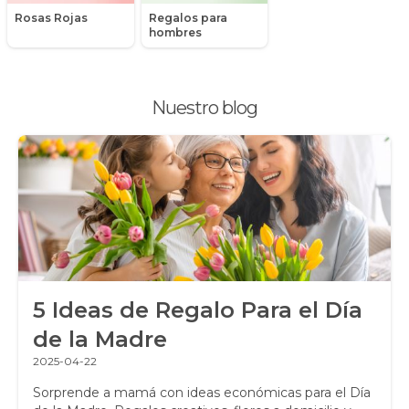
Rosas Rojas
Regalos para
Peonias
hombres
Plantas, Suculentas y Cactus
Nuestro blog
Promociones y Ofertas
Ramos de Flores
Ramos de Novia
Ramos de Rosas
Regalos a Domicilio
5 Ideas de Regalo Para el Día
Regalos para Hombres
de la Madre
Regalos para niños
2025-04-22
Rosas
Sorprende a mamá con ideas económicas para el Día