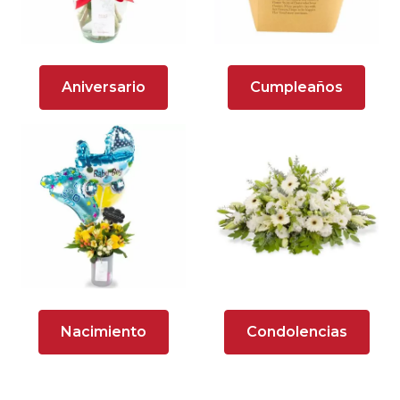
Arreglos florales en tono naranja
Arreglos Florales para Aniversario
Aniversario
Cumpleaños
Arreglos florales para dar agradecimiento
Arreglos Florales para Defunciones
Arreglos Florales para Eventos
Arreglos florales románticos
Arreglos rosados
Astromelias
Nacimiento
Condolencias
Ave del Paraíso (Strelitzia)
Brunch