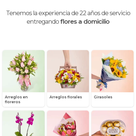
Calas
Tenemos la experiencia de
22
años de servicio
Chocolates y galletas
entregando
flores a domicilio
Día de la madre
Día de la mujer
Día de la secretaria
Flores y Regalos de Navidad
Gerberas
Arreglos en
Arreglos florales
Girasoles
Girasoles
floreros
Globos
Graduación