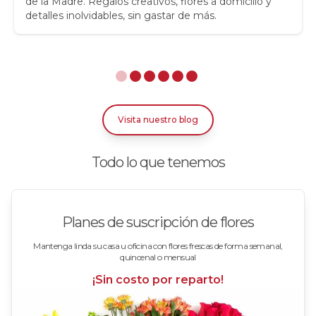
de la Madre. Regalos creativos, flores a domicilio y
detalles inolvidables, sin gastar de más.
Rosas Amarillas
Rosas Arcoíris
Rosas Azules
Rosas Bicolor Blancas-Rojas
Visita nuestro blog
Rosas Blancas
Todo lo que tenemos
Rosas Damasco
Rosas en arreglos
Planes de suscripción de flores
Rosas en floreros
Mantenga linda su casa u oficina con flores frescas de forma semanal,
quincenal o mensual
Rosas Fucsia
¡Sin costo por reparto!
Rosas Lila