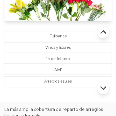
Rosas Rojas
Rosas Rosadas
Selección florista del día
Tulipanes
Vinos y licores
14 de febrero
Alelí
Arreglos azules
Arreglos con rosas ecuatorianas
La más amplia cobertura de reparto de arreglos
florales a domicilio