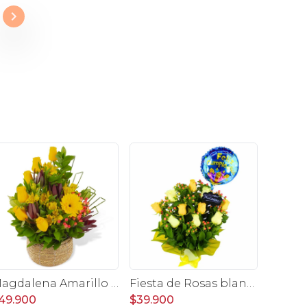
Magdalena Amarillo - Arreglo floral con rosas, gerbera y astromelias amarillas
Fiesta de Rosas blanco y amarillo - arreglo con rosas, hypericum y globo feliz cumpleaños
49.900
$39.900