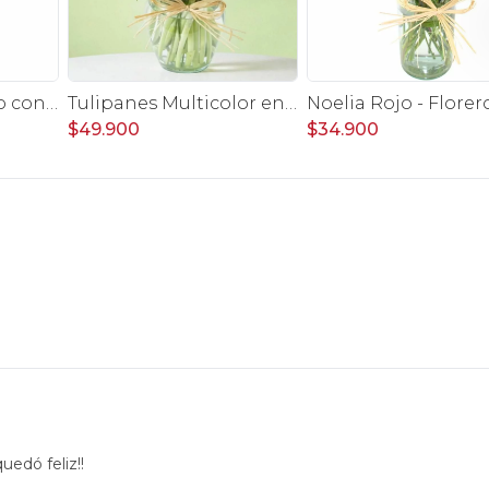
Noelia Lila - Florero con Rosas, mini rosas, mini claveles y limonium
Tulipanes Multicolor en Ánfora - Florero con 20 tulipanes multicolores
$49.900
$34.900
uedó feliz!!