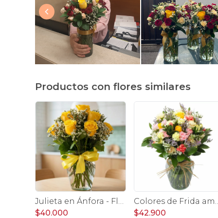
Productos con flores similares
Julieta en Ánfora - Florero con 10 rosas amarillas y limonium
Colores de Frida amarillo en florero - Ánfora co
$40.000
$42.900