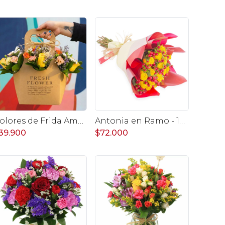
Colores de Frida Amarillo Flower Bag - Arreglo floral con rosas, claveles, estate y limonium
Antonia en Ramo - 18 rosas ecuatorianas amarillo e hypericum
39.900
$72.000