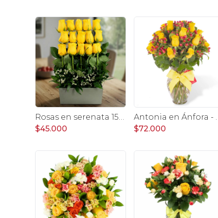
Rosas en serenata 15 - arreglo frontal 15 rosas amarillo
Antonia en Ánfora - florero
$45.000
$72.000