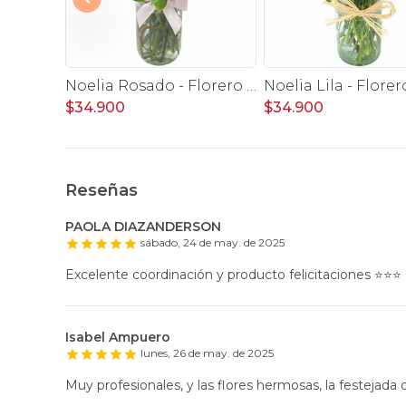
Ninfa en florero - rosas, miniclaveles y astromelias
Noelia Rosado - Florero con rosas, mini rosas, mini claveles y limonium
$34.900
$34.900
Reseñas
PAOLA DIAZANDERSON
sábado, 24 de may. de 2025
Excelente coordinación y producto felicitaciones ⭐️⭐️⭐️
Isabel Ampuero
lunes, 26 de may. de 2025
Muy profesionales, y las flores hermosas, la festejada q