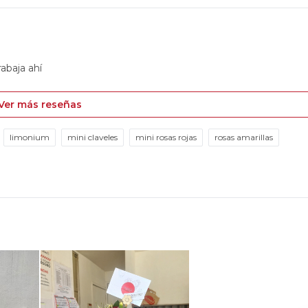
rabaja ahí
Ver más reseñas
limonium
mini claveles
mini rosas rojas
rosas amarillas