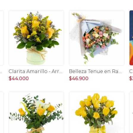
 18 rosas amarillo e hypericum
Clarita Amarillo - Arreglo floral en sombrerero con rosas amarillo, limonium y vara de oro
Belleza Tenue en Ramo - Arreglo de rosas blancas, delfinium azul, astromelias y eucaliptus
$44.000
$46.900
$