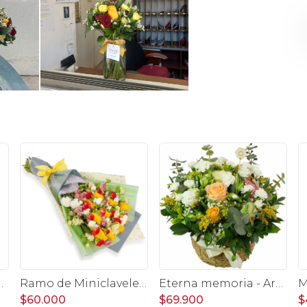
n rosas, claveles, estate y limonium
Ramo de Miniclaveles - Ramo de flores extendido con miniclaveles y rosas amarillas
Eterna memoria - Arreglo floral con Mini claveles blancos rosas ecuatorianas blancas, gypsophilia y astromelias amarillas
$60.000
$69.900
$