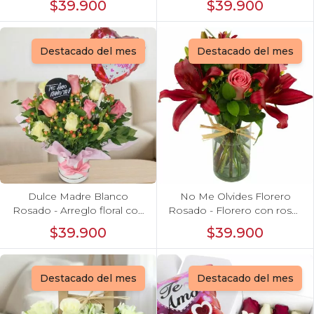
$39.900
$39.900
limonium
Feliz Día mamá
Destacado del mes
Destacado del mes
Dulce Madre Blanco
No Me Olvides Florero
Rosado - Arreglo floral con
Rosado - Florero con rosas
rosas, hypericum y globo
Rosado, liliums e
$39.900
$39.900
Feliz Día mamá
hypericum Rojo
Destacado del mes
Destacado del mes