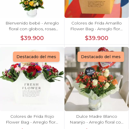
Bienvenido bebé - Arreglo
Colores de Frida Amarillo
floral con globos, rosas
Flower Bag - Arreglo floral
amarillo, minirosas blanco,
con rosas, claveles, estate y
$39.900
$39.900
astromelias e hypericum
limonium
Destacado del mes
Destacado del mes
Colores de Frida Rojo
Dulce Madre Blanco
Flower Bag - Arreglo floral
Naranjo - Arreglo floral con
con rosas, claveles, estate y
rosas, hypericum y globo