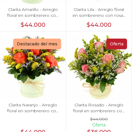
Clarita Amarillo - Arreglo
Clarita Lila - Arreglo floral
floral en sombrerero con
en sombrerero con rosas
rosas amarillo, limonium y
lila, limonium y vara de oro
$44.000
$44.000
vara de oro
Destacado del mes
Oferta
Clarita Naranjo - Arreglo
Clarita Rosado - Arreglo
floral en sombrerero con
floral en sombrerero con
rosas naranjo, limonium y
rosas Rosado, limonium y
$44.000
vara de oro
vara de oro
Oferta