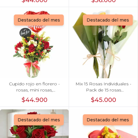
$44.000
$36.000
Destacado del mes
Destacado del mes
Cupido rojo en florero -
Mix 15 Rosas Individuales -
rosas, mini rosas,
Pack de 15 rosas
hypericum, globo te amo y
individuales de colores
$44.900
$45.000
pizarra
surtidos envueltas en
papel.
Destacado del mes
Destacado del mes