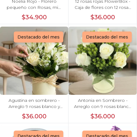
Noelia Rojo - Florero
12 rosas rojas FlowerBox -
pequeño con Rosas, mini
Caja de flores con 12 rosas
rosas, mini claveles y
ecuatorianas rojas
$34.900
$36.000
limonium
Destacado del mes
Destacado del mes
Agustina en sombrero -
Antonia en Sombrero -
Arreglo 9 rosas blanco y
Arreglo con 9 rosas blanco
astromelias
e hypericum
$36.000
$36.000
Destacado del mes
Destacado del mes