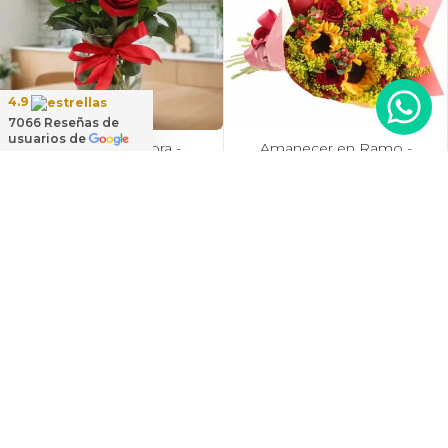
4.9
7066
Reseñas de
usuarios de
Amparo en Ánfora -
Amanecer en Ramo -
Florero 12 rosas
Ramo con girasoles, rosas
ecuatorianas rojo
rojo e hypericum
$48.000
$49.900
Destacado del mes
Destacado del mes