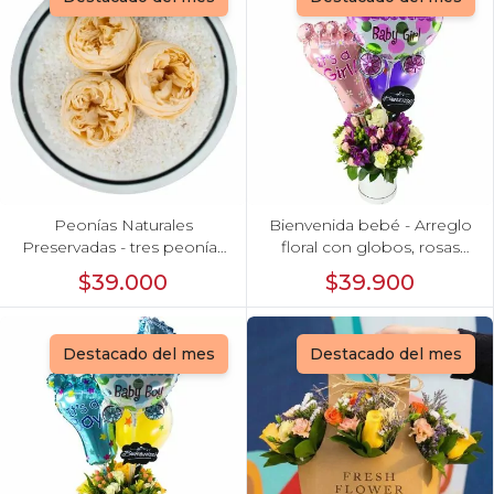
Peonías Naturales
Bienvenida bebé - Arreglo
Preservadas - tres peonías
floral con globos, rosas
preservadas en pecera
blanci, minirosas rosado,
$39.000
$39.900
vidrio con piedrecitas
astromelias morado e
hypericum
Destacado del mes
Destacado del mes