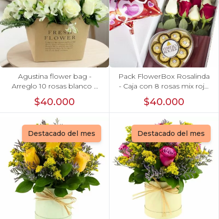
Agustina flower bag -
Pack FlowerBox Rosalinda
Arreglo 10 rosas blanco y
- Caja con 8 rosas mix rojo
astromelias
y blanco, Ferrero Rocher
$40.000
$40.000
corazón 100g y globo Te
amo
Destacado del mes
Destacado del mes