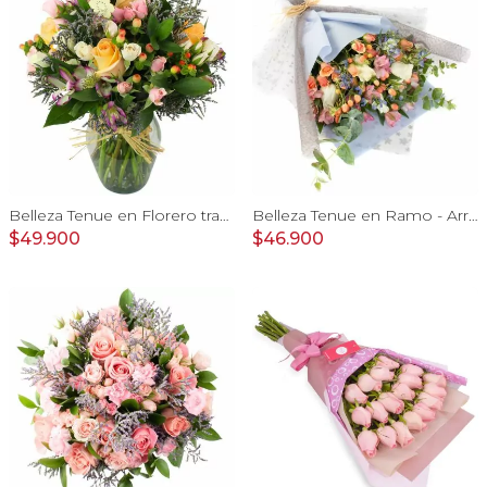
Belleza Tenue en Florero transparente con rosas damasco, mini claveles, astromelias y limonium
Belleza Tenue en Ramo - Arreglo de rosas blancas, delfinium azul, astromelias y eucaliptus
$49.900
$46.900