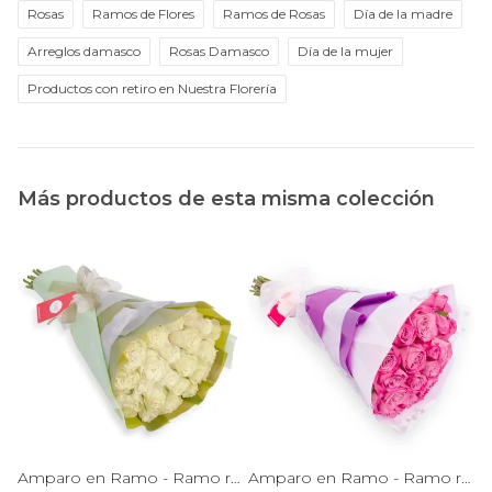
Rosas
Ramos de Flores
Ramos de Rosas
Día de la madre
Arreglos damasco
Rosas Damasco
Día de la mujer
Productos con retiro en Nuestra Florería
Más productos de esta misma colección
Amparo en Ramo - Ramo redondo 24 rosas ecuatorianas amarillo
Amparo en Ramo - Ramo redondo 24 rosas ecuatorianas blanco
Amparo en Ramo - Ramo redondo con 24 rosas ecuatorianas lila