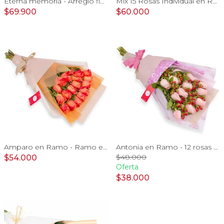
Eterna memoria - Arreglo floral con Mini claveles blancos rosas ecuatorianas blancas, gypsophilia y astromelias amarillas
Mix 15 Rosas Individual en Ramo - Pack de 15 mini ramos de rosas individuales, hypericum y limonium
$69.900
$60.000
Amparo en Ramo - Ramo extendido 18 rosas ecuatoriana naranjo
Antonia en Ramo - 12 rosas ecuatorianas rosado e hypericum
$48.000
$54.000
Oferta
$38.000