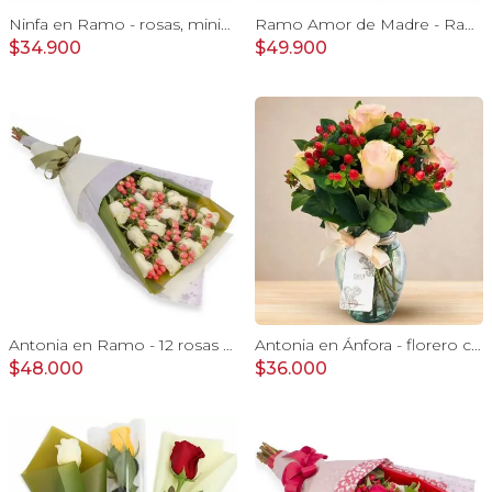
Ninfa en Ramo - rosas, miniclaveles y astromelias
Ramo Amor de Madre - Ramo extendido de rosas blanco y damasco, hypericum verde, pizarra y globo
$34.900
$49.900
Antonia en Ramo - 12 rosas ecuatorianas blanco e hypericum
Antonia en Ánfora - florero con 9 rosas damasco e hypericum
$48.000
$36.000