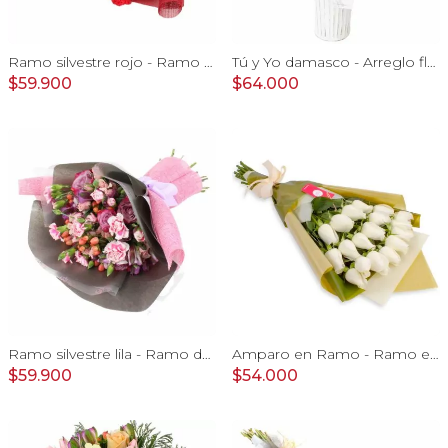
Ramo silvestre rojo - Ramo de flores circular con rosas rojas, claveles, astromelias, mini rosas e hypericum rojo
Tú y Yo damasco - Arreglo floral con rosas damasco e hypericum verde
$59.900
$64.000
Ramo silvestre lila - Ramo de flores circular con rosas, claveles, astromelias, mini rosas e hypericum rosado
Amparo en Ramo - Ramo extendido 18 rosas ecuatorianas blanco
$59.900
$54.000