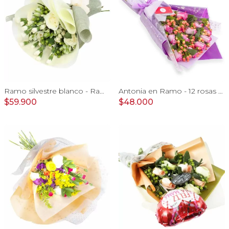
Ramo silvestre blanco - Ramo de flores circular con rosas blancas, claveles blancos, astromelias e hypericum verde
Antonia en Ramo - 12 rosas ecuatorianas lila e hypericum
$59.900
$48.000