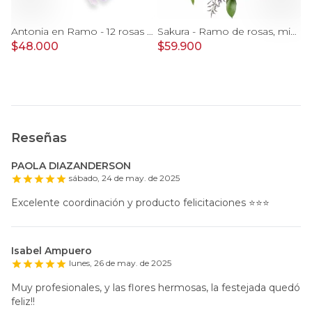
Antonia en Ramo - 12 rosas ecuatorianas rosado e hypericum
Antonia en Ramo - 12 rosas ecuatorianas lila e hypericum
Sakura - Ramo de rosas, mini rosas, mini claveles y limonium en tonos rosados
$48.000
$59.900
$
Reseñas
PAOLA DIAZANDERSON
sábado, 24 de may. de 2025
Excelente coordinación y producto felicitaciones ⭐️⭐️⭐️
Isabel Ampuero
lunes, 26 de may. de 2025
Muy profesionales, y las flores hermosas, la festejada quedó
feliz!!