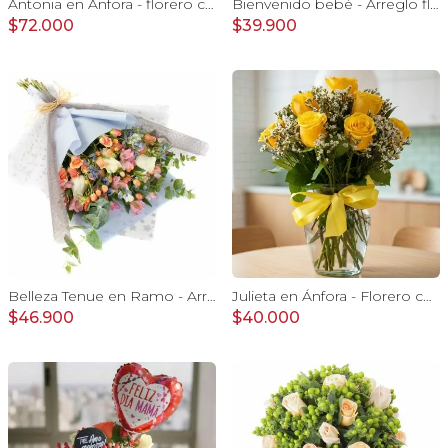
Antonia en Ánfora - florero con 18 rosas damasco e hypericum
Bienvenido bebé - Arreglo floral con globos, rosas amarillo, minirosas blanco, astromelias e hypericum
$72.000
$39.900
Belleza Tenue en Ramo - Arreglo de rosas blancas, delfinium azul, astromelias y eucaliptus
Julieta en Ánfora - Florero con 10 rosas amarillas y limonium
$46.900
$40.000