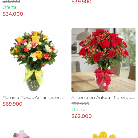
$36.000
$39.900
Oferta
$34.000
Pamela Rosas Amarillas en Ánfora - Florero de vidrio con con rosas amarillas y mini claveles blancos y naranjos
Antonia en Ánfora - florero con 18 rosas rojo e hypericum
$72.000
$69.900
Oferta
$62.000