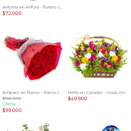
Antonia en Ánfora - florero con 18 rosas naranjo e hypericum
$72.000
Amparo en Ramo - Ramo redondo con 50 ecuatorianas rojo
Ninfa en Canasto - rosas, miniclaveles, y astromelias
$150.000
$49.900
Oferta
$99.000