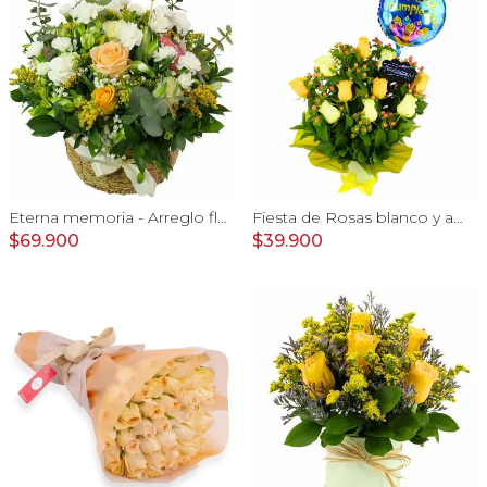
Eterna memoria - Arreglo floral con Mini claveles blancos rosas ecuatorianas blancas, gypsophilia y astromelias amarillas
Fiesta de Rosas blanco y amarillo - arreglo con rosas, hypericum y globo feliz cumpleaños
$69.900
$39.900