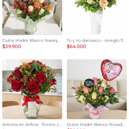
Dulce Madre Blanco Naranjo - Arreglo floral con rosas, hypericum y globo Feliz Día mamá
Tú y Yo damasco - Arreglo floral con rosas damasco e hypericum verde
$39.900
$64.000
Antonia en Ánfora - florero con 9 rosas rojo e hypericum
Dulce Madre Blanco Rosado - Arreglo floral con rosas, hypericum y globo Feliz Día mamá