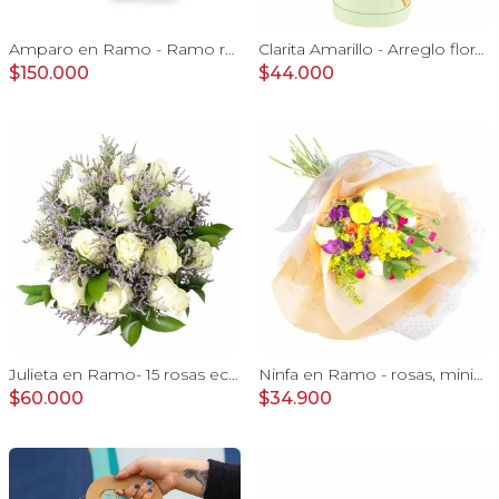
Amparo en Ramo - Ramo redondo 50 rosas ecuatorianas damasco
Clarita Amarillo - Arreglo floral en sombrerero con rosas amarillo, limonium y vara de oro
$150.000
$44.000
Julieta en Ramo- 15 rosas ecuatorianas blanco y limonium
Ninfa en Ramo - rosas, miniclaveles y astromelias
$60.000
$34.900