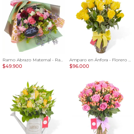
Ramo Abrazo Maternal - Ramo extendido con rosas rosado, miniclaveles, vara de oro y pizarra: Te amo mamita¡
Amparo en Ánfora - Florero 24 rosas ecuatorianas amarillo
$49.900
$96.000