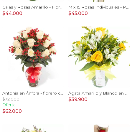
Calas y Rosas Amarillo - Florero con calas, rosas amarillo y eucaliptus dolar
Mix 15 Rosas Individuales - Pack de 15 rosas individuales de colores surtidos envueltas en papel.
$44.000
$45.000
Antonia en Ánfora - florero con 18 rosas blanco e hypericum
Ágata Amarillo y Blanco en florero - rosas, astromelias
$72.000
$39.900
Oferta
$62.000