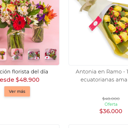
ción florista del día
Antonia en Ramo - 1
esde $48.900
ecuatorianas amar
hypericum
Ver más
$48.000
Oferta
$36.000