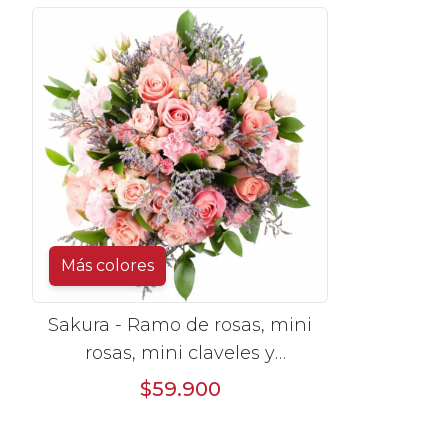
Más colores
Sakura - Ramo de rosas, mini
rosas, mini claveles y
limonium en tonos rosados
$59.900