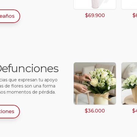
$69.900
$
eaños
 Defunciones
ncias que expresan tu apoyo
as de flores son una forma
sos momentos de pérdida.
$36.000
$
ciones