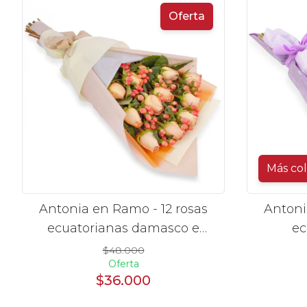
Oferta
Más co
Antonia en Ramo - 12 rosas
Antoni
ecuatorianas damasco e
ec
hypericum
$48.000
Oferta
$36.000